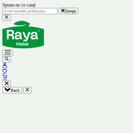
Spune-ne ce cauți
Șterge
Back