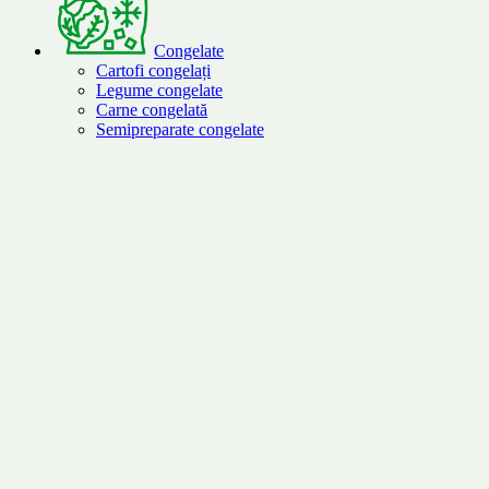
Congelate
Cartofi congelați
Legume congelate
Carne congelată
Semipreparate congelate