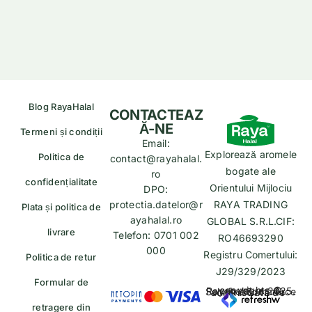
Blog RayaHalal
CONTACTEAZ
Ă-NE
Termeni și condiții
Email:
Explorează aromele
Politica de
contact@rayahalal.
bogate ale
ro
confidențialitate
Orientului Mijlociu
DPO:
protectia.datelor@r
RAYA TRADING
Plata și politica de
ayahalal.ro
GLOBAL S.R.L.CIF:
livrare
Telefon: 0701 002
RO46693290
000
Registru Comertului:
Politica de retur
J29/329/2023
Formular de
copyrights © Rayahalal.ro 2025. Soluție eCommerce administrată de
retragere din