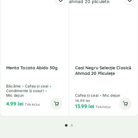
Menta Tocata Abido 30g
Ceai Negru Selecție Clasică
Ahmad 20 Pliculețe
Băcănie
Cafea și ceai
Condimente și sosuri
Mic dejun
Cafea și ceai
Mic dejun
14.99
lei
4.99
lei
TVA inclus
13.99
lei
TVA inclus