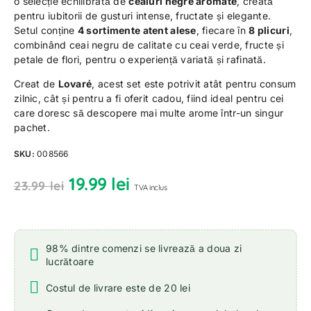
o selecție echilibrată de
ceaiuri negre aromate
, creată
pentru iubitorii de gusturi intense, fructate și elegante.
Setul conține
4 sortimente atent alese
, fiecare în
8 plicuri
,
combinând ceai negru de calitate cu ceai verde, fructe și
petale de flori, pentru o experiență variată și rafinată.
Creat de
Lovaré
, acest set este potrivit atât pentru consum
zilnic, cât și pentru a fi oferit cadou, fiind ideal pentru cei
care doresc să descopere mai multe arome într-un singur
pachet.
SKU:
008566
19.99
lei
23.99
lei
TVA inclus
98% dintre comenzi se livrează a doua zi
lucrătoare
Costul de livrare este de 20 lei