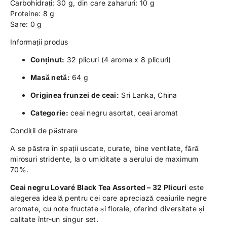
Carbohidrați: 30 g, din care zaharuri: 10 g
Proteine: 8 g
Sare: 0 g
Informații produs
Conținut:
32 plicuri (4 arome x 8 plicuri)
Masă netă:
64 g
Originea frunzei de ceai:
Sri Lanka, China
Categorie:
ceai negru asortat, ceai aromat
Condiții de păstrare
A se păstra în spații uscate, curate, bine ventilate, fără
mirosuri stridente, la o umiditate a aerului de maximum
70%.
Ceai negru Lovaré Black Tea Assorted – 32 Plicuri
este
alegerea ideală pentru cei care apreciază ceaiurile negre
aromate, cu note fructate și florale, oferind diversitate și
calitate într-un singur set.