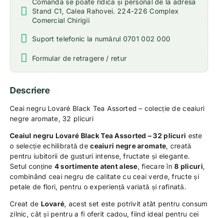
Comanda se poate ridica și personal de la adresa
Stand C1, Calea Rahovei. 224-226 Complex
Comercial Chirigii
Suport telefonic la numărul 0701 002 000
Formular de retragere / retur
Descriere
Ceai negru Lovaré Black Tea Assorted – colecție de ceaiuri
negre aromate, 32 plicuri
Ceaiul negru Lovaré Black Tea Assorted – 32 plicuri
este
o selecție echilibrată de
ceaiuri negre aromate
, creată
pentru iubitorii de gusturi intense, fructate și elegante.
Setul conține
4 sortimente atent alese
, fiecare în
8 plicuri
,
combinând ceai negru de calitate cu ceai verde, fructe și
petale de flori, pentru o experiență variată și rafinată.
Creat de
Lovaré
, acest set este potrivit atât pentru consum
zilnic, cât și pentru a fi oferit cadou, fiind ideal pentru cei