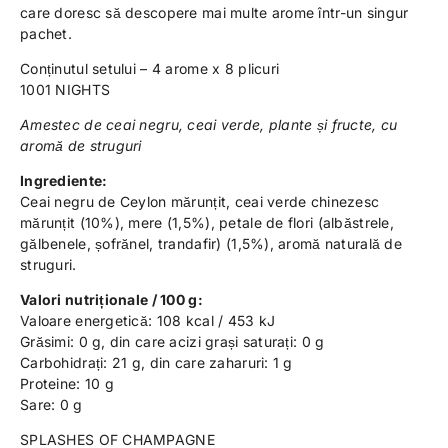
care doresc să descopere mai multe arome într-un singur
pachet.
Conținutul setului – 4 arome x 8 plicuri
1001 NIGHTS
Amestec de ceai negru, ceai verde, plante și fructe, cu
aromă de struguri
Ingrediente:
Ceai negru de Ceylon mărunțit, ceai verde chinezesc
mărunțit (10%), mere (1,5%), petale de flori (albăstrele,
gălbenele, șofrănel, trandafir) (1,5%), aromă naturală de
struguri.
Valori nutriționale / 100 g:
Valoare energetică: 108 kcal / 453 kJ
Grăsimi: 0 g, din care acizi grași saturați: 0 g
Carbohidrați: 21 g, din care zaharuri: 1 g
Proteine: 10 g
Sare: 0 g
SPLASHES OF CHAMPAGNE