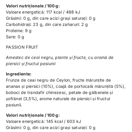
Valori nutriționale / 100 g:
Valoare energetică: 117 kcal / 488 kJ
Grăsimi: 0 g, din care acizi grași saturați: 0 g
Carbohidrați: 23 g, din care zaharuri: 2 g
Proteine: 9 g
Sare: 0 g
PASSION FRUIT
Amestec de ceai negru, plante și fructe, cu aromă de
piersici și fructul pasiunii
Ingrediente:
Frunze de ceai negru de Ceylon, fructe mărunțite de
ananas și piersici (10%), coajă de portocală mărunțită (5%),
boboci de trandafir chinezesc, petale de gălbenele și
șofrănel (3,5%), arome naturale de piersici și fructul
pasiunii.
Valori nutriționale / 100 g:
Valoare energetică: 145 kcal / 603 kJ
Grăsimi: 0 g, din care acizi grași saturați: 0 g