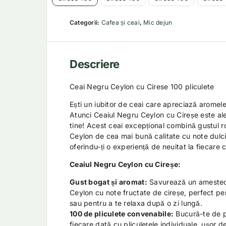
Categorii:
Cafea și ceai
,
Mic dejun
Descriere
Ceai Negru Ceylon cu Cirese 100 pliculete
Ești un iubitor de ceai care apreciază aromele
Atunci Ceaiul Negru Ceylon cu Cireșe este al
tine! Acest ceai excepțional combină gustul r
Ceylon de cea mai bună calitate cu note dulci
oferindu-ți o experiență de neuitat la fiecare 
Ceaiul Negru Ceylon cu Cireșe:
Gust bogat și aromat:
Savurează un amestec 
Ceylon cu note fructate de cireșe, perfect pe
sau pentru a te relaxa după o zi lungă.
100 de pliculete convenabile:
Bucură-te de p
fiecare dată cu pliculețele individuale, ușor d