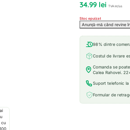
34.99
lei
TVA inclus
Stoc epuizat
98% dintre comenzi
Costul de livrare e
Comanda se poate r
Calea Rahovei. 22
Suport telefonic l
Formular de retrage