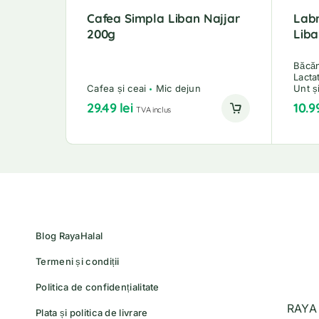
Cafea Simpla Liban Najjar
Lab
200g
Liba
Băcă
Lacta
Cafea și ceai
Mic dejun
Unt ș
29.49
lei
10.9
TVA inclus
Blog RayaHalal
Termeni și condiții
Politica de confidențialitate
RAYA 
Plata și politica de livrare