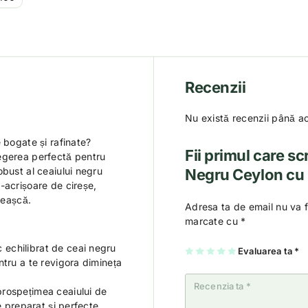
Recenzii
Nu există recenzii până a
 bogate și rafinate?
Fii primul care sc
egerea perfectă pentru
obust al ceaiului negru
Negru Ceylon cu 
-acrișoare de cireșe,
ceașcă.
Adresa ta de email nu va f
marcate cu
*
echilibrat de ceai negru
U
2
3
4
Evaluarea ta
5
*
na
di
di
di
di
ntru a te revigora dimineța
di
n
n
n
n
n
5
5
5
5
5
st
st
st
st
rospețimea ceaiului de
st
el
el
el
el
el
e
e
e
e
e preparat și perfecte