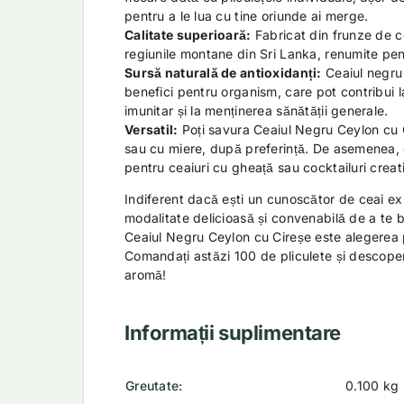
pentru a le lua cu tine oriunde ai merge.
Calitate superioară:
Fabricat din frunze de c
regiunile montane din Sri Lanka, renumite pent
Sursă naturală de antioxidanți:
Ceaiul negru 
benefici pentru organism, care pot contribui l
imunitar și la menținerea sănătății generale.
Versatil:
Poți savura Ceaiul Negru Ceylon cu C
sau cu miere, după preferință. De asemenea,
pentru ceaiuri cu gheață sau cocktailuri creat
Indiferent dacă ești un cunoscător de ceai ex
modalitate delicioasă și convenabilă de a te 
Ceaiul Negru Ceylon cu Cireșe este alegerea 
Comandați astăzi 100 de pliculete și descoper
aromă!
Informații suplimentare
Greutate
0.100 kg