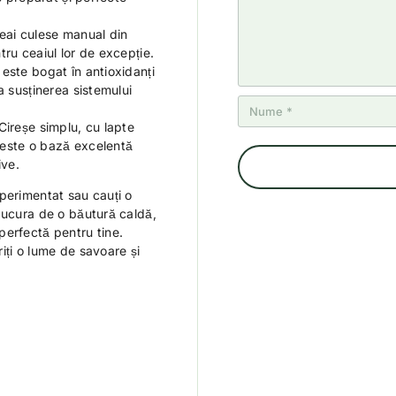
e
eai culese manual din
ru ceaiul lor de excepție.
este bogat în antioxidanți
a susținerea sistemului
ireșe simplu, cu lapte
 este o bază excelentă
ive.
perimentat sau cauți o
bucura de o băutură caldă,
perfectă pentru tine.
iți o lume de savoare și