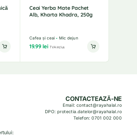
sică
Ceai Yerba Mate Pachet
Alb, Kharta Khadra, 250g
Cafea și ceai
Mic dejun
19.99
lei
TVA inclus
CONTACTEAZĂ-NE
Email: contact@rayahalal.ro
DPO: protectia.datelor@rayahalal.ro
Telefon: 0701 002 000
tului: