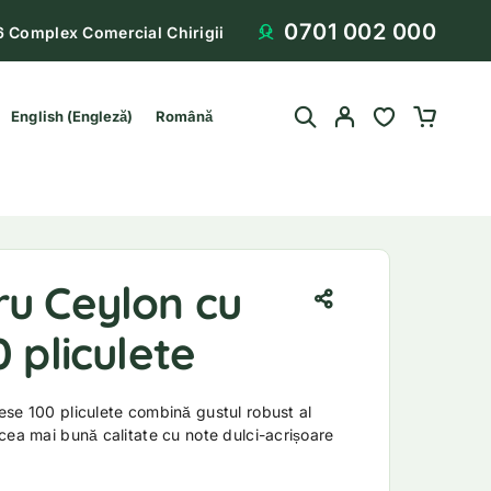
0701 002 000
6 Complex Comercial Chirigii
English
(
Engleză
)
Română
ru Ceylon cu
0 pliculete
se 100 pliculete combină gustul robust al
cea mai bună calitate cu note dulci-acrișoare