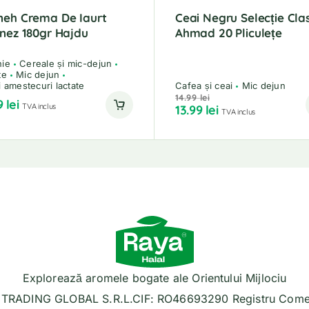
neh Crema De Iaurt
Ceai Negru Selecție Cla
nez 180gr Hajdu
Ahmad 20 Pliculețe
nie
Cereale și mic-dejun
te
Mic dejun
i amestecuri lactate
Cafea și ceai
Mic dejun
14.99
lei
9
lei
TVA inclus
13.99
lei
TVA inclus
Explorează aromele bogate ale Orientului Mijlociu
TRADING GLOBAL S.R.L.CIF: RO46693290 Registru Comer