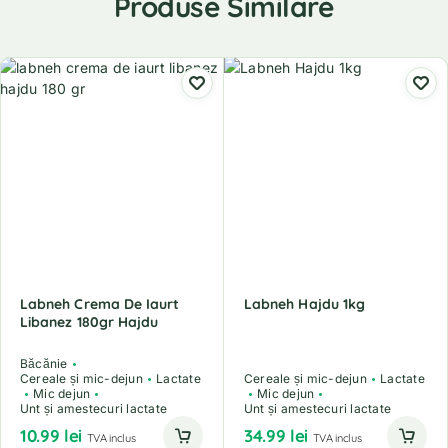
Produse Similare
Labneh Crema De Iaurt
Labneh Hajdu 1kg
Libanez 180gr Hajdu
Băcănie
Cereale și mic-dejun
Lactate
Cereale și mic-dejun
Lactate
Mic dejun
Mic dejun
Unt și amestecuri lactate
Unt și amestecuri lactate
10.99
lei
34.99
lei
TVA inclus
TVA inclus