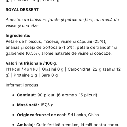
ROYAL DESSERT
Amestec de hibiscus, fructe și petale de flori, cu aromă de
vișine și coacăze
Ingrediente:
Petale de hibiscus, măceșe, vișine și căpșuni (25%),
ananas și coajă de portocale (1,5%), petale de trandafir și
gălbenele (0,5%), arome naturale de vișine și coacăze.
Valori nutriționale / 100 g:
111 kcal / 464 kJ | Grăsimi 0 g | Carbohidrați 22 g (zahăr 12
g) | Proteine 2 g | Sare 0 g
Informații produs
Conținut:
90 plicuri (6 arome x 15 plicuri)
Masă netă:
157,5 g
Originea frunzei de ceai:
Sri Lanka, China
Ambalaj:
Cutie festivă premium, ideală pentru cadou