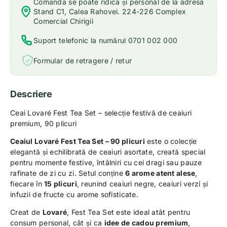
Comanda se poate ridica și personal de la adresa
Stand C1, Calea Rahovei. 224-226 Complex
Comercial Chirigii
Suport telefonic la numărul 0701 002 000
Formular de retragere / retur
Descriere
Ceai Lovaré Fest Tea Set – selecție festivă de ceaiuri
premium, 90 plicuri
Ceaiul Lovaré Fest Tea Set – 90 plicuri
este o colecție
elegantă și echilibrată de ceaiuri asortate, creată special
pentru momente festive, întâlniri cu cei dragi sau pauze
rafinate de zi cu zi. Setul conține
6 arome atent alese
,
fiecare în
15 plicuri
, reunind ceaiuri negre, ceaiuri verzi și
infuzii de fructe cu arome sofisticate.
Creat de
Lovaré
, Fest Tea Set este ideal atât pentru
consum personal, cât și ca
idee de cadou premium
,