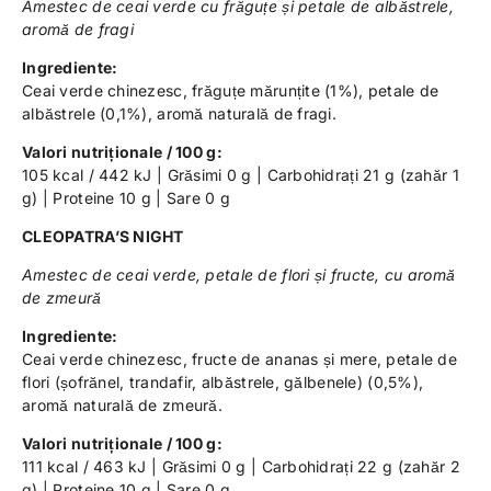
Amestec de ceai verde cu frăguțe și petale de albăstrele,
aromă de fragi
Ingrediente:
Ceai verde chinezesc, frăguțe mărunțite (1%), petale de
albăstrele (0,1%), aromă naturală de fragi.
Valori nutriționale / 100 g:
105 kcal / 442 kJ | Grăsimi 0 g | Carbohidrați 21 g (zahăr 1
g) | Proteine 10 g | Sare 0 g
CLEOPATRA’S NIGHT
Amestec de ceai verde, petale de flori și fructe, cu aromă
de zmeură
Ingrediente:
Ceai verde chinezesc, fructe de ananas și mere, petale de
flori (șofrănel, trandafir, albăstrele, gălbenele) (0,5%),
aromă naturală de zmeură.
Valori nutriționale / 100 g:
111 kcal / 463 kJ | Grăsimi 0 g | Carbohidrați 22 g (zahăr 2
g) | Proteine 10 g | Sare 0 g