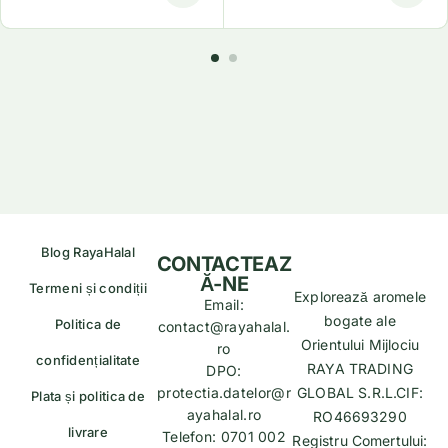
Blog RayaHalal
CONTACTEAZ
Ă-NE
Termeni și condiții
Explorează aromele
Email:
bogate ale
Politica de
contact@rayahalal.
Orientului Mijlociu
ro
confidențialitate
RAYA TRADING
DPO:
protectia.datelor@r
GLOBAL S.R.L.CIF:
Plata și politica de
ayahalal.ro
RO46693290
livrare
Telefon: 0701 002
Registru Comertului: