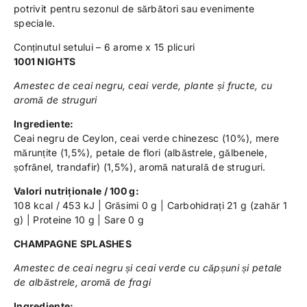
potrivit pentru sezonul de sărbători sau evenimente
speciale.
Conținutul setului – 6 arome x 15 plicuri
1001 NIGHTS
Amestec de ceai negru, ceai verde, plante și fructe, cu
aromă de struguri
Ingrediente:
Ceai negru de Ceylon, ceai verde chinezesc (10%), mere
mărunțite (1,5%), petale de flori (albăstrele, gălbenele,
șofrănel, trandafir) (1,5%), aromă naturală de struguri.
Valori nutriționale / 100 g:
108 kcal / 453 kJ | Grăsimi 0 g | Carbohidrați 21 g (zahăr 1
g) | Proteine 10 g | Sare 0 g
CHAMPAGNE SPLASHES
Amestec de ceai negru și ceai verde cu căpșuni și petale
de albăstrele, aromă de fragi
Ingrediente: