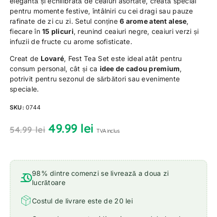
elegantă și echilibrată de ceaiuri asortate, creată special
pentru momente festive, întâlniri cu cei dragi sau pauze
rafinate de zi cu zi. Setul conține
6 arome atent alese
,
fiecare în
15 plicuri
, reunind ceaiuri negre, ceaiuri verzi și
infuzii de fructe cu arome sofisticate.
Creat de
Lovaré
, Fest Tea Set este ideal atât pentru
consum personal, cât și ca
idee de cadou premium
,
potrivit pentru sezonul de sărbători sau evenimente
speciale.
SKU:
0744
49.99
lei
54.99
lei
TVA inclus
98% dintre comenzi se livrează a doua zi
lucrătoare
Costul de livrare este de 20 lei