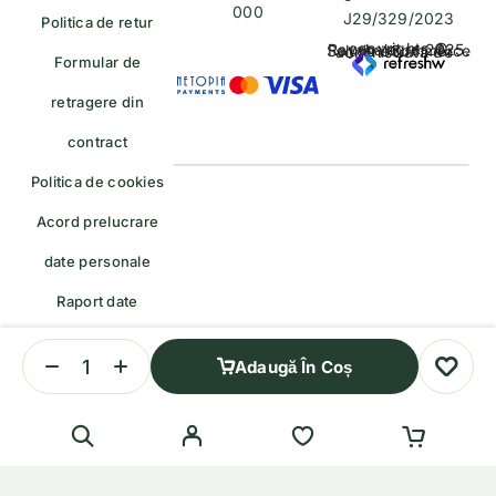
000
J29/329/2023
Politica de retur
copyrights © Rayahalal.ro 2025. Soluție eCommerce administrată de
Formular de
retragere din
contract
Politica de cookies
Acord prelucrare
date personale
Raport date
personale
Adaugă În Coș
Formular de retragere — trimiteți o cerere de retragere/retur
English
(
Engleză
)
Română