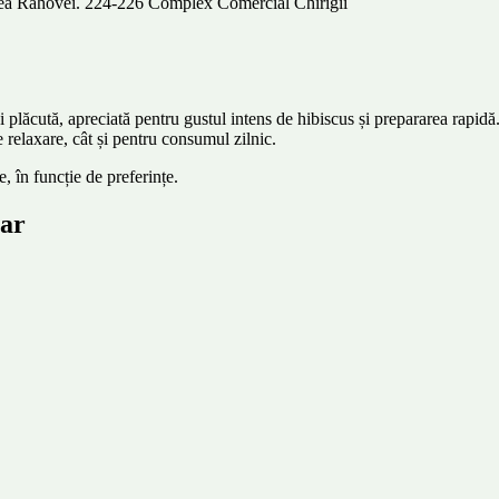
alea Rahovei. 224-226 Complex Comercial Chirigii
plăcută, apreciată pentru gustul intens de hibiscus și prepararea rapidă. I
 relaxare, cât și pentru consumul zilnic.
e, în funcție de preferințe.
tar