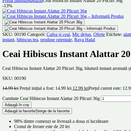
Prima pagină
Magazin
Ceai Hibiscus Instant Alattar 20 Plicuri 36g
-13%
SKU:
00190
Categorii:
Cafea și ceai
,
Mic dejun
,
Oferte
Etichete:
alat
instant
,
hibiscus tea
,
produse orientale
,
Raya Halal
Ceai Hibiscus Instant Alattar 20
Ceai Hibiscus Instant Alattar 20 Plicuri 36g, băutură instant aromată și
SKU:
00190
14.99
lei
Prețul inițial a fost: 14.99 lei.
12.99
lei
Prețul curent este: 12.9
Cantitate Ceai Hibiscus Instant Alattar 20 Plicuri 36g
Adaugă în coș
Adaugă la favorite
Șterge de la favorite
98% dintre comenzi se livrează a doua zi lucrătoare
Costul de livrare este de 20 lei