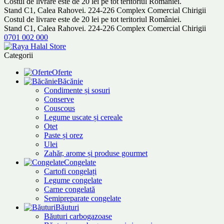
Costul de livrare este de 20 lei pe tot teritoriul României.
Stand C1, Calea Rahovei. 224-226 Complex Comercial Chirigii
Costul de livrare este de 20 lei pe tot teritoriul României.
Stand C1, Calea Rahovei. 224-226 Complex Comercial Chirigii
0701 002 000
Categorii
Oferte
Băcănie
Condimente și sosuri
Conserve
Couscous
Legume uscate și cereale
Otet
Paste și orez
Ulei
Zahăr, arome și produse gourmet
Congelate
Cartofi congelați
Legume congelate
Carne congelată
Semipreparate congelate
Băuturi
Băuturi carbogazoase