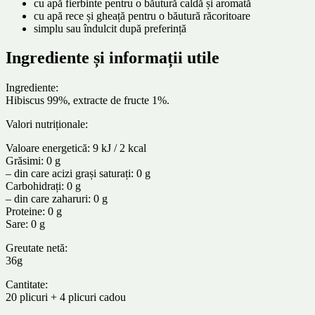
cu apă fierbinte pentru o băutură caldă și aromată
cu apă rece și gheață pentru o băutură răcoritoare
simplu sau îndulcit după preferință
Ingrediente și informații utile
Ingrediente:
Hibiscus 99%, extracte de fructe 1%.
Valori nutriționale:
Valoare energetică: 9 kJ / 2 kcal
Grăsimi: 0 g
– din care acizi grași saturați: 0 g
Carbohidrați: 0 g
– din care zaharuri: 0 g
Proteine: 0 g
Sare: 0 g
Greutate netă:
36g
Cantitate:
20 plicuri + 4 plicuri cadou