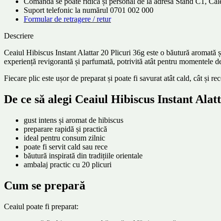
Comanda se poate ridica și personal de la adresa Stand C1, C
Suport telefonic la numărul 0701 002 000
Formular de retragere / retur
Descriere
Ceaiul Hibiscus Instant Alattar 20 Plicuri 36g este o băutură aromată și 
experiență revigorantă și parfumată, potrivită atât pentru momentele de
Fiecare plic este ușor de preparat și poate fi savurat atât cald, cât și rec
De ce să alegi Ceaiul Hibiscus Instant Alat
gust intens și aromat de hibiscus
preparare rapidă și practică
ideal pentru consum zilnic
poate fi servit cald sau rece
băutură inspirată din tradițiile orientale
ambalaj practic cu 20 plicuri
Cum se prepară
Ceaiul poate fi preparat: