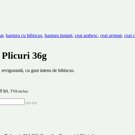
tar
,
bautura cu hibiscus
,
bautura instant
,
ceai arabesc
,
ceai aromat
,
ceai 
 Plicuri 36g
 revigorantă, cu gust intens de hibiscus.
9 lei.
TVA inclus