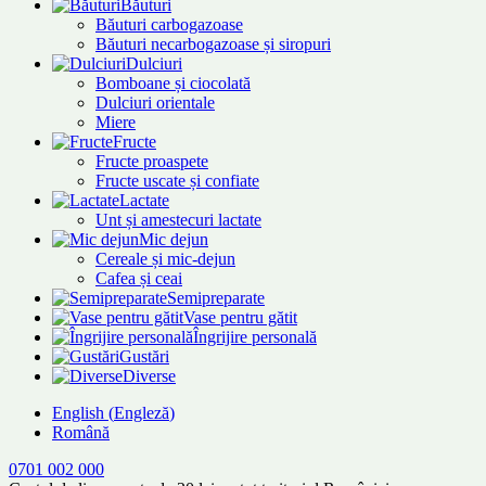
Băuturi
Băuturi carbogazoase
Băuturi necarbogazoase și siropuri
Dulciuri
Bomboane și ciocolată
Dulciuri orientale
Miere
Fructe
Fructe proaspete
Fructe uscate și confiate
Lactate
Unt și amestecuri lactate
Mic dejun
Cereale și mic-dejun
Cafea și ceai
Semipreparate
Vase pentru gătit
Îngrijire personală
Gustări
Diverse
English
(
Engleză
)
Română
0701 002 000