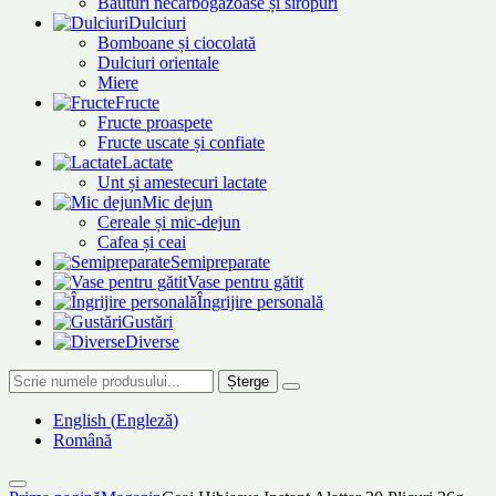
Băuturi necarbogazoase și siropuri
Dulciuri
Bomboane și ciocolată
Dulciuri orientale
Miere
Fructe
Fructe proaspete
Fructe uscate și confiate
Lactate
Unt și amestecuri lactate
Mic dejun
Cereale și mic-dejun
Cafea și ceai
Semipreparate
Vase pentru gătit
Îngrijire personală
Gustări
Diverse
Șterge
English
(
Engleză
)
Română