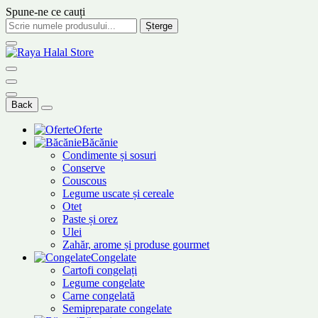
Spune-ne ce cauți
Șterge
Back
Oferte
Băcănie
Condimente și sosuri
Conserve
Couscous
Legume uscate și cereale
Otet
Paste și orez
Ulei
Zahăr, arome și produse gourmet
Congelate
Cartofi congelați
Legume congelate
Carne congelată
Semipreparate congelate