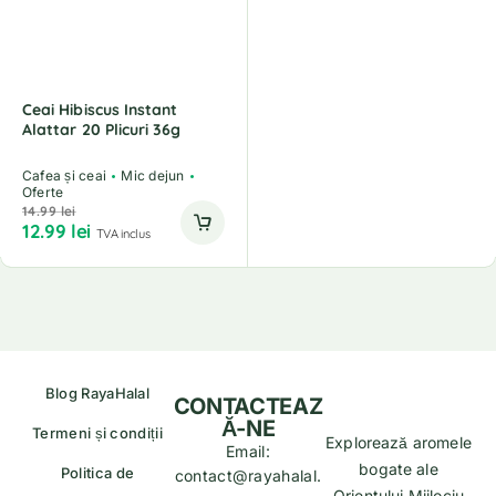
Ceai Hibiscus Instant
Alattar 20 Plicuri 36g
Cafea și ceai
Mic dejun
Oferte
14.99
lei
12.99
lei
TVA inclus
Blog RayaHalal
CONTACTEAZ
Ă-NE
Termeni și condiții
Explorează aromele
Email:
bogate ale
Politica de
contact@rayahalal.
Orientului Mijlociu