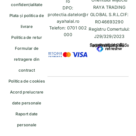
ro
confidențialitate
RAYA TRADING
DPO:
protectia.datelor@r
GLOBAL S.R.L.CIF:
Plata și politica de
ayahalal.ro
RO46693290
livrare
Telefon: 0701 002
Registru Comertului:
000
J29/329/2023
Politica de retur
copyrights © Rayahalal.ro 2025. Soluție eCommerce administrată de
Formular de
retragere din
contract
Politica de cookies
Acord prelucrare
date personale
Raport date
personale