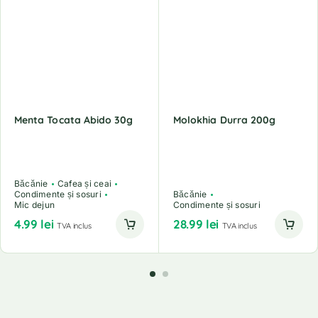
Menta Tocata Abido 30g
Molokhia Durra 200g
Băcănie
Cafea și ceai
Condimente și sosuri
Băcănie
Mic dejun
Condimente și sosuri
4.99
lei
28.99
lei
TVA inclus
TVA inclus