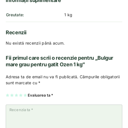
Informații suplimentare
Greutate
1 kg
Recenzii
Nu există recenzii până acum.
Fii primul care scrii o recenzie pentru „Bulgur
mare grau pentru gatit Ozen 1 kg”
Adresa ta de email nu va fi publicată.
Câmpurile obligatorii
sunt marcate cu
*
U
2
3
4
Evaluarea ta
5
*
na
di
di
di
di
di
n
n
n
n
n
5
5
5
5
5
st
st
st
st
st
el
el
el
el
el
e
e
e
e
e