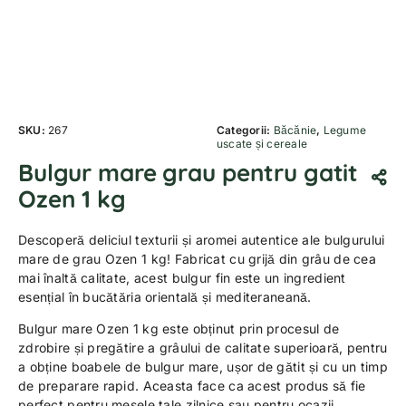
SKU:
267
Categorii:
Băcănie
,
Legume
uscate și cereale
Bulgur mare grau pentru gatit
Ozen 1 kg
Descoperă deliciul texturii și aromei autentice ale bulgurului
mare de grau Ozen 1 kg! Fabricat cu grijă din grâu de cea
mai înaltă calitate, acest bulgur fin este un ingredient
esențial în bucătăria orientală și mediteraneană.
Bulgur mare Ozen 1 kg este obținut prin procesul de
zdrobire și pregătire a grâului de calitate superioară, pentru
a obține boabele de bulgur mare, ușor de gătit și cu un timp
de preparare rapid. Aceasta face ca acest produs să fie
perfect pentru mesele tale zilnice sau pentru ocazii