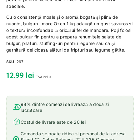
speciale.
Cu o consistență moale și o aromă bogată și plină de
nuanțe, bulgurul mare Ozen 1 kg adaugă un gust savuros și
o textură inconfundabilă oricărui fel de mâncare. Poți folosi
acest bulgur fin pentru a prepara renumitele salate de
bulgur, pilafuri, stuffing-uri pentru legume sau ca și
garnitură delicioasă alături de fripturi sau legume gătite.
SKU:
267
12.99
lei
TVA inclus
98% dintre comenzi se livrează a doua zi
lucrătoare
Costul de livrare este de 20 lei
Comanda se poate ridica și personal de la adresa
Stand C1, Calea Rahovei. 224-226 Complex