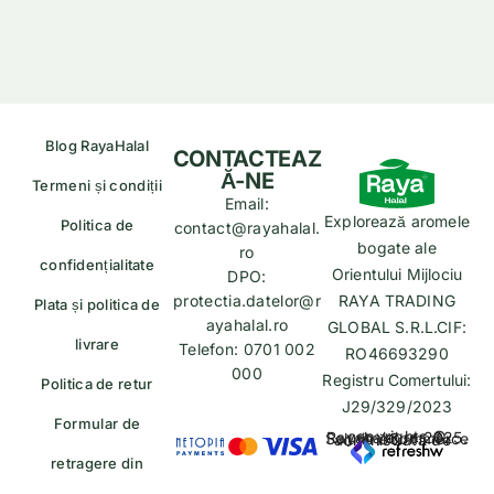
Blog RayaHalal
CONTACTEAZ
Ă-NE
Termeni și condiții
Email:
Explorează aromele
Politica de
contact@rayahalal.
bogate ale
ro
confidențialitate
Orientului Mijlociu
DPO:
protectia.datelor@r
RAYA TRADING
Plata și politica de
ayahalal.ro
GLOBAL S.R.L.CIF:
livrare
Telefon: 0701 002
RO46693290
000
Registru Comertului:
Politica de retur
J29/329/2023
Formular de
copyrights © Rayahalal.ro 2025. Soluție eCommerce administrată de
retragere din