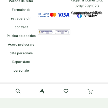
Registru Comertului:
Politica de retur
J29/329/2023
Formular de
copyrights © Rayahalal.ro 2025. Soluție eCommerce administrată de
retragere din
contract
Politica de cookies
Acord prelucrare
date personale
Raport date
personale
Formular de retragere — trimiteți o cerere de retragere/retur
English
(
Engleză
)
Română