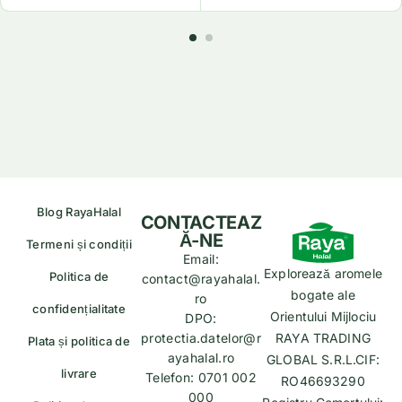
Blog RayaHalal
CONTACTEAZ
Ă-NE
Termeni și condiții
Email:
Explorează aromele
Politica de
contact@rayahalal.
bogate ale
ro
confidențialitate
Orientului Mijlociu
DPO:
protectia.datelor@r
RAYA TRADING
Plata și politica de
ayahalal.ro
GLOBAL S.R.L.CIF:
livrare
Telefon: 0701 002
RO46693290
000