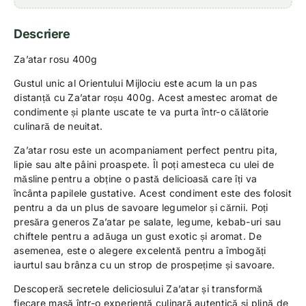
Descriere
Za’atar rosu 400g
Gustul unic al Orientului Mijlociu este acum la un pas
distanță cu Za’atar roșu 400g. Acest amestec aromat de
condimente și plante uscate te va purta într-o călătorie
culinară de neuitat.
Za’atar rosu este un acompaniament perfect pentru pita,
lipie sau alte pâini proaspete. Îl poți amesteca cu ulei de
măsline pentru a obține o pastă delicioasă care îți va
încânta papilele gustative. Acest condiment este des folosit
pentru a da un plus de savoare legumelor și cărnii. Poți
presăra generos Za’atar pe salate, legume, kebab-uri sau
chiftele pentru a adăuga un gust exotic și aromat. De
asemenea, este o alegere excelentă pentru a îmbogăți
iaurtul sau brânza cu un strop de prospețime și savoare.
Descoperă secretele deliciosului Za’atar și transformă
fiecare masă într-o experiență culinară autentică și plină de