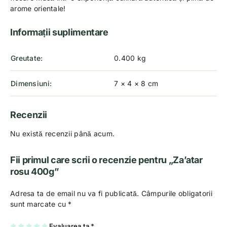
arome orientale!
Informații suplimentare
Greutate
0.400 kg
Dimensiuni
7 × 4 × 8 cm
Recenzii
Nu există recenzii până acum.
Fii primul care scrii o recenzie pentru „Za’atar
rosu 400g”
Adresa ta de email nu va fi publicată.
Câmpurile obligatorii
sunt marcate cu
*
U
2
3
4
Evaluarea ta
5
*