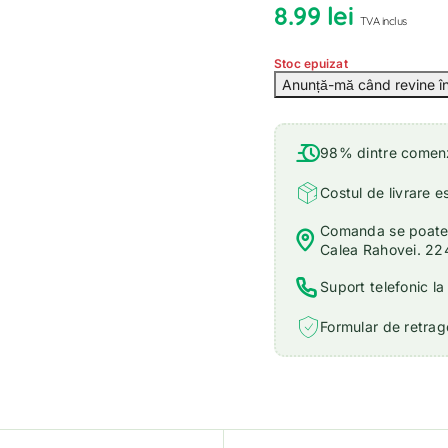
8.99
lei
TVA inclus
Stoc epuizat
98% dintre comenzi
Costul de livrare e
Comanda se poate r
Calea Rahovei. 22
Suport telefonic l
Formular de retrage