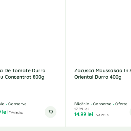
ta De Tomate Durra
Zacusca Moussakaa In S
u Concentrat 800g
Oriental Durra 400g
nie
Conserve
Băcănie
Conserve
Oferte
17.99
lei
9
lei
TVA inclus
14.99
lei
TVA inclus