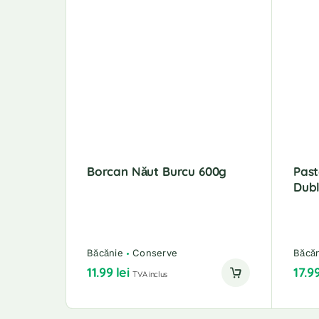
Borcan Năut Burcu 600g
Pas
Dubl
Băcănie
Conserve
Băcă
11.99
lei
17.9
TVA inclus