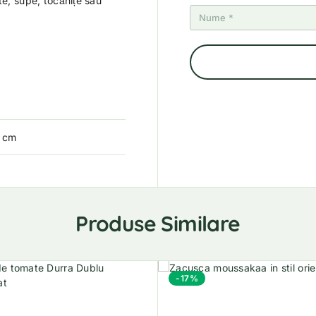
te, supe, tocănițe sau
8 cm
Produse Similare
-17%