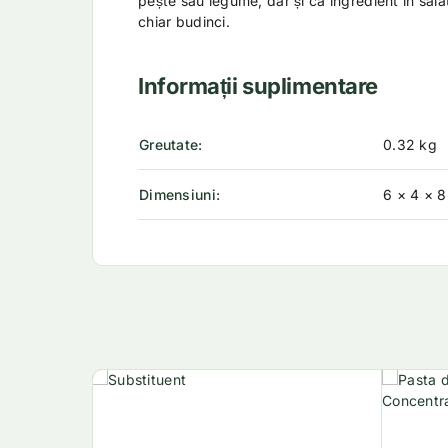
pește sau legume, dar și ca ingredient în sala
chiar budinci.
Informații suplimentare
Greutate
0.32 kg
Dimensiuni
6 × 4 × 