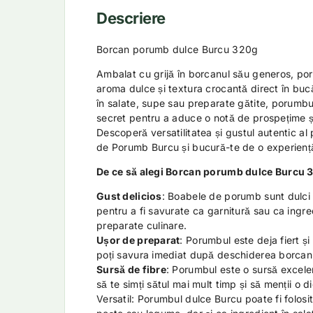
Descriere
Borcan porumb dulce Burcu 320g
Ambalat cu grijă în borcanul său generos, po
aroma dulce și textura crocantă direct în bucăt
în salate, supe sau preparate gătite, porumbu
secret pentru a aduce o notă de prospețime ș
Descoperă versatilitatea și gustul autentic a
de Porumb Burcu și bucură-te de o experiență
De ce să alegi Borcan porumb dulce Burcu 
Gust delicios
: Boabele de porumb sunt dulci 
pentru a fi savurate ca garnitură sau ca ingred
preparate culinare.
Ușor de preparat
: Porumbul este deja fiert ș
poți savura imediat după deschiderea borcanu
Sursă de fibre
: Porumbul este o sursă excelen
să te simți sătul mai mult timp și să menții o 
Versatil: Porumbul dulce Burcu poate fi folosit