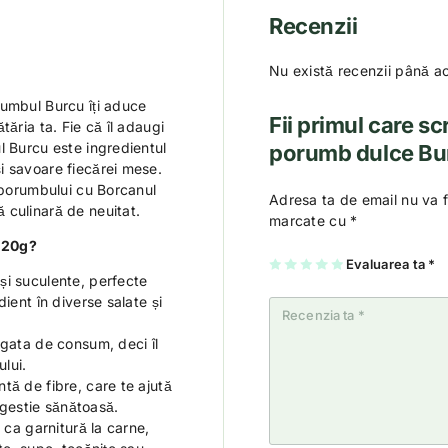
Recenzii
Nu există recenzii până a
rumbul Burcu îți aduce
Fii primul care s
ăria ta. Fie că îl adaugi
l Burcu este ingredientul
porumb dulce Bu
i savoare fiecărei mese.
l porumbului cu Borcanul
Adresa ta de email nu va f
 culinară de neuitat.
marcate cu
*
320g?
U
2
3
4
Evaluarea ta
5
*
na
di
di
di
di
și suculente, perfecte
di
n
n
n
n
n
5
5
5
5
ient în diverse salate și
5
st
st
st
st
st
el
el
el
el
el
e
e
e
e
i gata de consum, deci îl
e
lui.
tă de fibre, care te ajută
digestie sănătoasă.
 ca garnitură la carne,