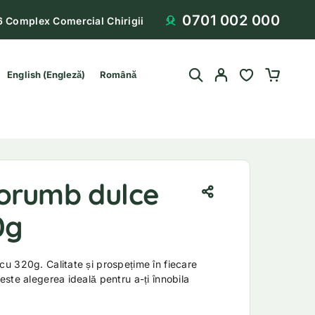
0701 002 000
6 Complex Comercial Chirigii
English
(
Engleză
)
Română
orumb dulce
0g
u 320g. Calitate și prospețime în fiecare
ste alegerea ideală pentru a-ți înnobila