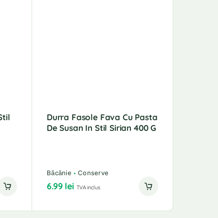
til
Durra Fasole Fava Cu Pasta
Lapte C
De Susan In Stil Sirian 400 G
Nestlé 
Băcănie
Dulciuri
Lactate
Băcănie
Conserve
Unt și am
21.99
lei
6.99
lei
TVA inclus
14.99
le