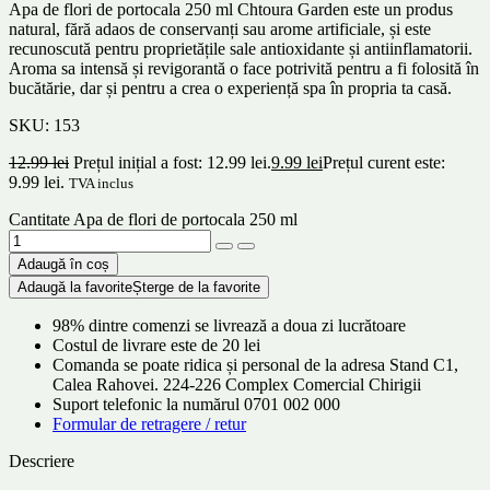
Apa de flori de portocala 250 ml Chtoura Garden este un produs
natural, fără adaos de conservanți sau arome artificiale, și este
recunoscută pentru proprietățile sale antioxidante și antiinflamatorii.
Aroma sa intensă și revigorantă o face potrivită pentru a fi folosită în
bucătărie, dar și pentru a crea o experiență spa în propria ta casă.
SKU:
153
12.99
lei
Prețul inițial a fost: 12.99 lei.
9.99
lei
Prețul curent este:
9.99 lei.
TVA inclus
Cantitate Apa de flori de portocala 250 ml
Adaugă în coș
Adaugă la favorite
Șterge de la favorite
98% dintre comenzi se livrează a doua zi lucrătoare
Costul de livrare este de 20 lei
Comanda se poate ridica și personal de la adresa Stand C1,
Calea Rahovei. 224-226 Complex Comercial Chirigii
Suport telefonic la numărul 0701 002 000
Formular de retragere / retur
Descriere