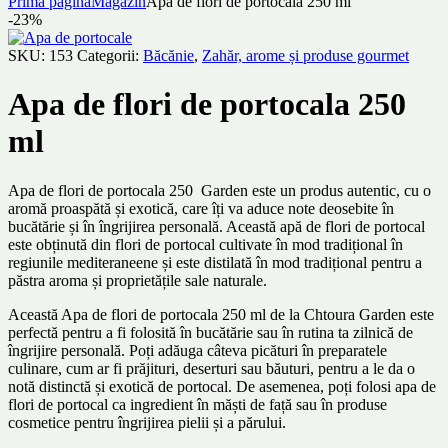
Prima pagină
Magazin
Apa de flori de portocala 250 ml
-23%
SKU:
153
Categorii:
Băcănie
,
Zahăr, arome și produse gourmet
Apa de flori de portocala 250
ml
Apa de flori de portocala 250 Garden este un produs autentic, cu o
aromă proaspătă și exotică, care îți va aduce note deosebite în
bucătărie și în îngrijirea personală. Această apă de flori de portocal
este obținută din flori de portocal cultivate în mod tradițional în
regiunile mediteraneene și este distilată în mod tradițional pentru a
păstra aroma și proprietățile sale naturale.
Această Apa de flori de portocala 250 ml de la Chtoura Garden este
perfectă pentru a fi folosită în bucătărie sau în rutina ta zilnică de
îngrijire personală. Poți adăuga câteva picături în preparatele
culinare, cum ar fi prăjituri, deserturi sau băuturi, pentru a le da o
notă distinctă și exotică de portocal. De asemenea, poți folosi apa de
flori de portocal ca ingredient în măști de față sau în produse
cosmetice pentru îngrijirea pielii și a părului.