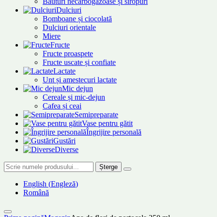
Băuturi necarbogazoase și siropuri
Dulciuri
Bomboane și ciocolată
Dulciuri orientale
Miere
Fructe
Fructe proaspete
Fructe uscate și confiate
Lactate
Unt și amestecuri lactate
Mic dejun
Cereale și mic-dejun
Cafea și ceai
Semipreparate
Vase pentru gătit
Îngrijire personală
Gustări
Diverse
Șterge
English
(
Engleză
)
Română