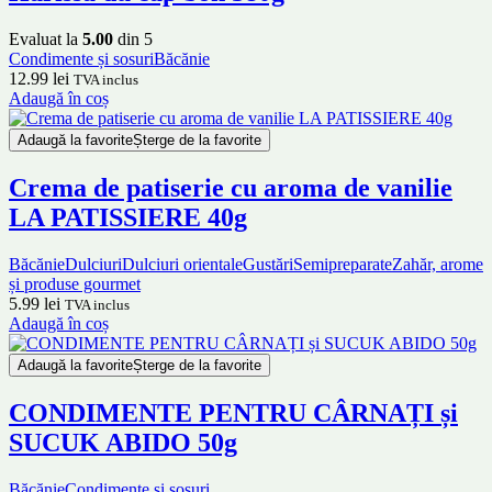
Evaluat la
5.00
din 5
Condimente și sosuri
Băcănie
12.99
lei
TVA inclus
Adaugă în coș
Adaugă la favorite
Șterge de la favorite
Crema de patiserie cu aroma de vanilie
LA PATISSIERE 40g
Băcănie
Dulciuri
Dulciuri orientale
Gustări
Semipreparate
Zahăr, arome
și produse gourmet
5.99
lei
TVA inclus
Adaugă în coș
Adaugă la favorite
Șterge de la favorite
CONDIMENTE PENTRU CÂRNAȚI și
SUCUK ABIDO 50g
Băcănie
Condimente și sosuri