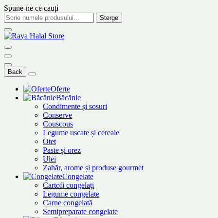
Spune-ne ce cauți
Șterge
Back
Oferte
Băcănie
Condimente și sosuri
Conserve
Couscous
Legume uscate și cereale
Otet
Paste și orez
Ulei
Zahăr, arome și produse gourmet
Congelate
Cartofi congelați
Legume congelate
Carne congelată
Semipreparate congelate