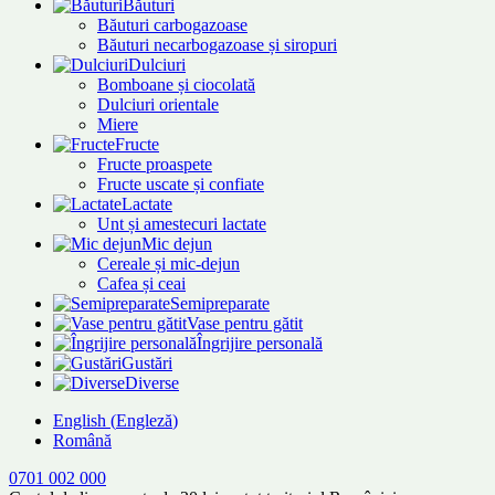
Băuturi
Băuturi carbogazoase
Băuturi necarbogazoase și siropuri
Dulciuri
Bomboane și ciocolată
Dulciuri orientale
Miere
Fructe
Fructe proaspete
Fructe uscate și confiate
Lactate
Unt și amestecuri lactate
Mic dejun
Cereale și mic-dejun
Cafea și ceai
Semipreparate
Vase pentru gătit
Îngrijire personală
Gustări
Diverse
English
(
Engleză
)
Română
0701 002 000