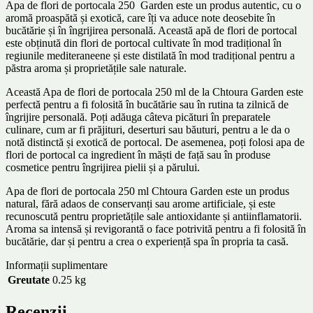
Apa de flori de portocala 250 Garden este un produs autentic, cu o
aromă proaspătă și exotică, care îți va aduce note deosebite în
bucătărie și în îngrijirea personală. Această apă de flori de portocal
este obținută din flori de portocal cultivate în mod tradițional în
regiunile mediteraneene și este distilată în mod tradițional pentru a
păstra aroma și proprietățile sale naturale.
Această Apa de flori de portocala 250 ml de la Chtoura Garden este
perfectă pentru a fi folosită în bucătărie sau în rutina ta zilnică de
îngrijire personală. Poți adăuga câteva picături în preparatele
culinare, cum ar fi prăjituri, deserturi sau băuturi, pentru a le da o
notă distinctă și exotică de portocal. De asemenea, poți folosi apa de
flori de portocal ca ingredient în măști de față sau în produse
cosmetice pentru îngrijirea pielii și a părului.
Apa de flori de portocala 250 ml Chtoura Garden este un produs
natural, fără adaos de conservanți sau arome artificiale, și este
recunoscută pentru proprietățile sale antioxidante și antiinflamatorii.
Aroma sa intensă și revigorantă o face potrivită pentru a fi folosită în
bucătărie, dar și pentru a crea o experiență spa în propria ta casă.
Informații suplimentare
Greutate
0.25 kg
Recenzii