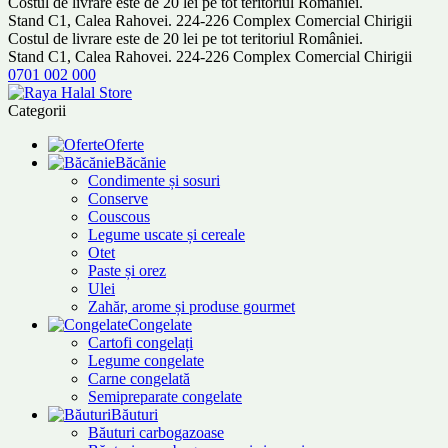
Costul de livrare este de 20 lei pe tot teritoriul României.
Stand C1, Calea Rahovei. 224-226 Complex Comercial Chirigii
Costul de livrare este de 20 lei pe tot teritoriul României.
Stand C1, Calea Rahovei. 224-226 Complex Comercial Chirigii
0701 002 000
Categorii
Oferte
Băcănie
Condimente și sosuri
Conserve
Couscous
Legume uscate și cereale
Otet
Paste și orez
Ulei
Zahăr, arome și produse gourmet
Congelate
Cartofi congelați
Legume congelate
Carne congelată
Semipreparate congelate
Băuturi
Băuturi carbogazoase