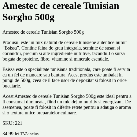
Amestec de cereale Tunisian
Sorgho 500g
Amestec de cereale Tunisian Sorgho 500g
Produsul este un mix natural de cereale tunisiene autentice numit
“Bsissa”. Contine faina de grau integrala, seminte de susan si
coriandru, precum si alte ingrediente nutritive, facandu-l o sursa
bogata de proteine, fibre, vitamine si minerale esentiale.
Bsissa este o specialitate tunisiana traditionala, care poate fi servita
ca un fel de mancare sau bautura. Acest produs este ambalat in
pungi de 500g, ceea ce il face usor de depozitat si folosit in orice
bucatarie.
Acest Amestec de cereale Tunisian Sorgho 500g este ideal pentru a
fi consumat dimineata, fiind un mic dejun nutritiv si energizant. De
asemenea, poate fi folosit in diferite retete pentru a adauga o aroma
si o textura unice preparatelor culinare.
SKU:
221
34.99
lei
TVA inclus