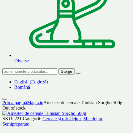
Diverse
Șterge
English
(
Engleză
)
Română
Prima pagină
Magazin
Amestec de cereale Tunisian Sorgho 500g
Out of stock
SKU:
221
Categorii:
Cereale și mic-dejun
,
Mic dejun
,
Semipreparate