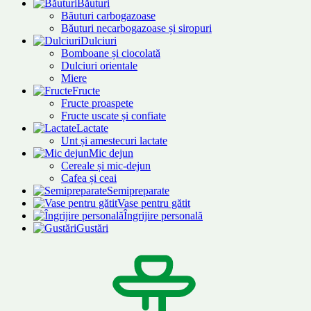
Băuturi
Băuturi carbogazoase
Băuturi necarbogazoase și siropuri
Dulciuri
Bomboane și ciocolată
Dulciuri orientale
Miere
Fructe
Fructe proaspete
Fructe uscate și confiate
Lactate
Unt și amestecuri lactate
Mic dejun
Cereale și mic-dejun
Cafea și ceai
Semipreparate
Vase pentru gătit
Îngrijire personală
Gustări