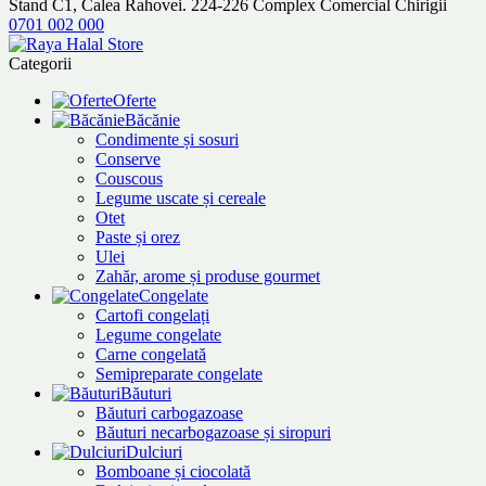
Stand C1, Calea Rahovei. 224-226 Complex Comercial Chirigii
0701 002 000
Categorii
Oferte
Băcănie
Condimente și sosuri
Conserve
Couscous
Legume uscate și cereale
Otet
Paste și orez
Ulei
Zahăr, arome și produse gourmet
Congelate
Cartofi congelați
Legume congelate
Carne congelată
Semipreparate congelate
Băuturi
Băuturi carbogazoase
Băuturi necarbogazoase și siropuri
Dulciuri
Bomboane și ciocolată