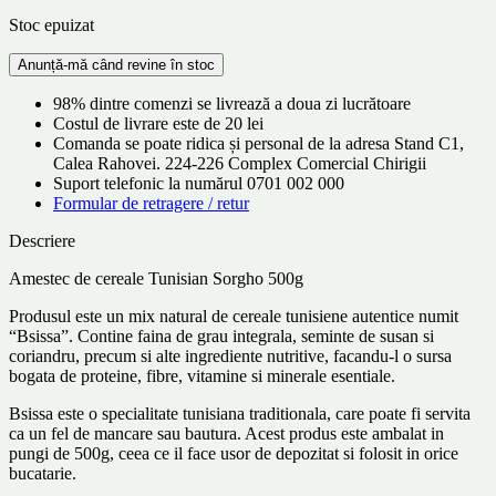
Stoc epuizat
98% dintre comenzi se livrează a doua zi lucrătoare
Costul de livrare este de 20 lei
Comanda se poate ridica și personal de la adresa Stand C1,
Calea Rahovei. 224-226 Complex Comercial Chirigii
Suport telefonic la numărul 0701 002 000
Formular de retragere / retur
Descriere
Amestec de cereale Tunisian Sorgho 500g
Produsul este un mix natural de cereale tunisiene autentice numit
“Bsissa”. Contine faina de grau integrala, seminte de susan si
coriandru, precum si alte ingrediente nutritive, facandu-l o sursa
bogata de proteine, fibre, vitamine si minerale esentiale.
Bsissa este o specialitate tunisiana traditionala, care poate fi servita
ca un fel de mancare sau bautura. Acest produs este ambalat in
pungi de 500g, ceea ce il face usor de depozitat si folosit in orice
bucatarie.