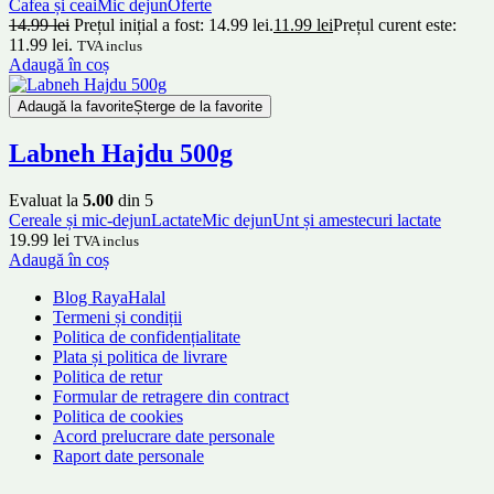
Cafea și ceai
Mic dejun
Oferte
14.99
lei
Prețul inițial a fost: 14.99 lei.
11.99
lei
Prețul curent este:
11.99 lei.
TVA inclus
Adaugă în coș
Adaugă la favorite
Șterge de la favorite
Labneh Hajdu 500g
Evaluat la
5.00
din 5
Cereale și mic-dejun
Lactate
Mic dejun
Unt și amestecuri lactate
19.99
lei
TVA inclus
Adaugă în coș
Blog RayaHalal
Termeni și condiții
Politica de confidențialitate
Plata și politica de livrare
Politica de retur
Formular de retragere din contract
Politica de cookies
Acord prelucrare date personale
Raport date personale