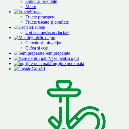
Dulciuri orientale
Miere
Fructe
Fructe proaspete
Fructe uscate și confiate
Lactate
Unt și amestecuri lactate
Mic dejun
Cereale și mic-dejun
Cafea și ceai
Semipreparate
Vase pentru gătit
Îngrijire personală
Gustări