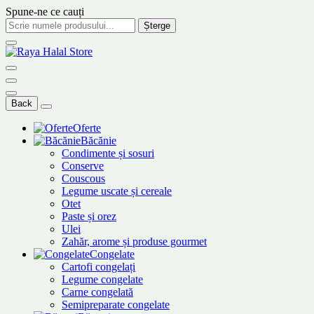
Spune-ne ce cauți
Șterge
Back
Oferte
Băcănie
Condimente și sosuri
Conserve
Couscous
Legume uscate și cereale
Otet
Paste și orez
Ulei
Zahăr, arome și produse gourmet
Congelate
Cartofi congelați
Legume congelate
Carne congelată
Semipreparate congelate