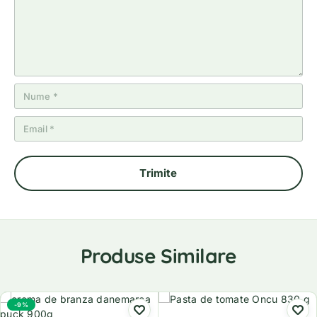
e
Produse Similare
-9%