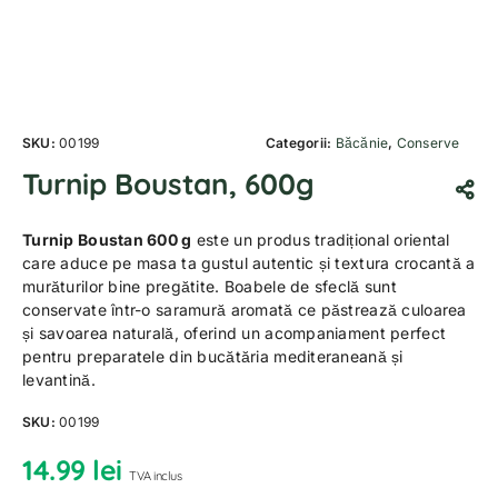
SKU:
00199
Categorii:
Băcănie
,
Conserve
Turnip Boustan, 600g
Turnip Boustan 600 g
este un produs tradițional oriental
care aduce pe masa ta gustul autentic și textura crocantă a
murăturilor bine pregătite. Boabele de sfeclă sunt
conservate într-o saramură aromată ce păstrează culoarea
și savoarea naturală, oferind un acompaniament perfect
pentru preparatele din bucătăria mediteraneană și
levantină.
SKU:
00199
14.99
lei
TVA inclus