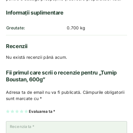
Informații suplimentare
Greutate
0.700 kg
Recenzii
Nu există recenzii până acum.
Fii primul care scrii o recenzie pentru „Turnip
Boustan, 600g”
Adresa ta de email nu va fi publicată.
Câmpurile obligatorii
sunt marcate cu
*
U
2
3
4
Evaluarea ta
5
*
na
di
di
di
di
di
n
n
n
n
n
5
5
5
5
5
st
st
st
st
st
el
el
el
el
el
e
e
e
e