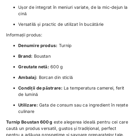
Ușor de integrat în meniuri variate, de la mic-dejun la
cină
Versatilă și practic de utilizat în bucătărie
Informații produs:
Denumire produs:
Turnip
Brand:
Boustan
Greutate netă:
600 g
Ambalaj:
Borcan din sticlă
Condiții de păstrare:
La temperatura camerei, ferit
de lumină
Utilizare:
Gata de consum sau ca ingredient în rețete
culinare
Turnip Boustan 600 g
este alegerea ideală pentru cei care
caută un produs versatil, gustos și tradițional, perfect
pentru a adăuga prospețime și savoare preparatelor tale.