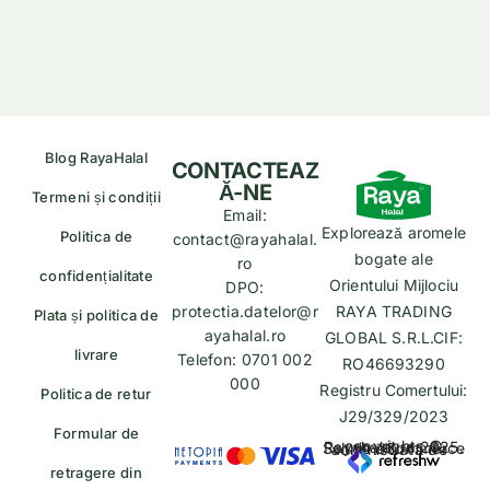
Blog RayaHalal
CONTACTEAZ
Ă-NE
Termeni și condiții
Email:
Explorează aromele
Politica de
contact@rayahalal.
bogate ale
ro
confidențialitate
Orientului Mijlociu
DPO:
protectia.datelor@r
RAYA TRADING
Plata și politica de
ayahalal.ro
GLOBAL S.R.L.CIF:
livrare
Telefon: 0701 002
RO46693290
000
Registru Comertului:
Politica de retur
J29/329/2023
Formular de
copyrights © Rayahalal.ro 2025. Soluție eCommerce administrată de
retragere din