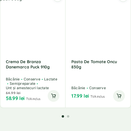
Crema De Branza
Pasta De Tomate Oncu
Danemarca Puck 910g
830g
Băcănie
Conserve
Lactate
Semipreparate
Unt și amestecuri lactate
Băcănie
Conserve
64.99
lei
17.99
lei
TVA inclus
58.99
lei
TVA inclus