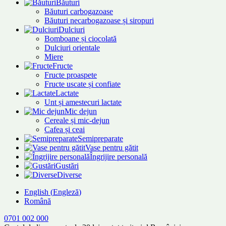
Băuturi
Băuturi carbogazoase
Băuturi necarbogazoase și siropuri
Dulciuri
Bomboane și ciocolată
Dulciuri orientale
Miere
Fructe
Fructe proaspete
Fructe uscate și confiate
Lactate
Unt și amestecuri lactate
Mic dejun
Cereale și mic-dejun
Cafea și ceai
Semipreparate
Vase pentru gătit
Îngrijire personală
Gustări
Diverse
English
(
Engleză
)
Română
0701 002 000