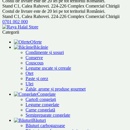
Costul de livrare este de 20 lei pe tot teritoriul României.
Stand C1, Calea Rahovei. 224-226 Complex Comercial Chirigii
Costul de livrare este de 20 lei pe tot teritoriul României.
Stand C1, Calea Rahovei. 224-226 Complex Comercial Chirigii
0701 002 000
Categorii
Oferte
Băcănie
Condimente și sosuri
Conserve
Couscous
Legume uscate și cereale
Otet
Paste și orez
Ulei
Zahăr, arome și produse gourmet
Congelate
Cartofi congelați
Legume congelate
Carne congelată
Semipreparate congelate
Băuturi
Băuturi carbogazoase