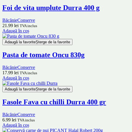
Foi de vita umplute Durra 400 g
Băcănie
Conserve
21.99
lei
TVA inclus
Adaugă în coș
Adaugă la favorite
Șterge de la favorite
Pasta de tomate Oncu 830g
Băcănie
Conserve
17.99
lei
TVA inclus
Adaugă în coș
Adaugă la favorite
Șterge de la favorite
Fasole Fava cu chilli Durra 400 gr
Băcănie
Conserve
6.99
lei
TVA inclus
Adaugă în coș