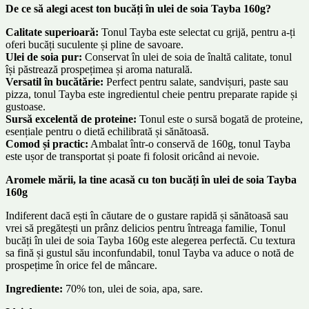
De ce să alegi acest ton bucăți în ulei de soia Tayba 160g?
Calitate superioară:
Tonul Tayba este selectat cu grijă, pentru a-ți
oferi bucăți suculente și pline de savoare.
Ulei de soia pur:
Conservat în ulei de soia de înaltă calitate, tonul
își păstrează prospețimea și aroma naturală.
Versatil în bucătărie:
Perfect pentru salate, sandvișuri, paste sau
pizza, tonul Tayba este ingredientul cheie pentru preparate rapide și
gustoase.
Sursă excelentă de proteine:
Tonul este o sursă bogată de proteine,
esențiale pentru o dietă echilibrată și sănătoasă.
Comod și practic:
Ambalat într-o conservă de 160g, tonul Tayba
este ușor de transportat și poate fi folosit oricând ai nevoie.
Aromele mării, la tine acasă cu ton bucăți în ulei de soia Tayba
160g
Indiferent dacă ești în căutare de o gustare rapidă și sănătoasă sau
vrei să pregătești un prânz delicios pentru întreaga familie, Tonul
bucăți în ulei de soia Tayba 160g este alegerea perfectă. Cu textura
sa fină și gustul său inconfundabil, tonul Tayba va aduce o notă de
prospețime în orice fel de mâncare.
Ingrediente:
70% ton, ulei de soia, apa, sare.