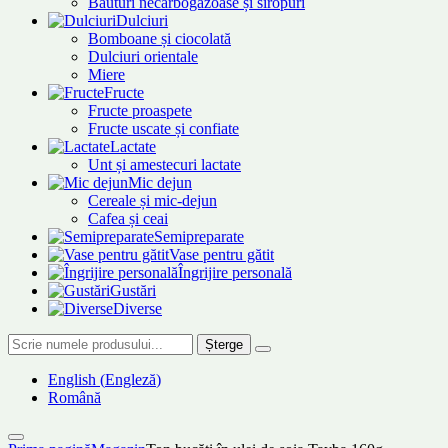
Băuturi necarbogazoase și siropuri
Dulciuri
Bomboane și ciocolată
Dulciuri orientale
Miere
Fructe
Fructe proaspete
Fructe uscate și confiate
Lactate
Unt și amestecuri lactate
Mic dejun
Cereale și mic-dejun
Cafea și ceai
Semipreparate
Vase pentru gătit
Îngrijire personală
Gustări
Diverse
Șterge
English
(
Engleză
)
Română