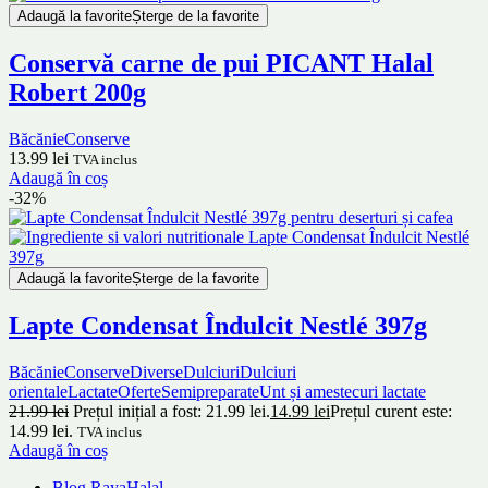
Adaugă la favorite
Șterge de la favorite
Conservă carne de pui PICANT Halal
Robert 200g
Băcănie
Conserve
13.99
lei
TVA inclus
Adaugă în coș
-32%
Adaugă la favorite
Șterge de la favorite
Lapte Condensat Îndulcit Nestlé 397g
Băcănie
Conserve
Diverse
Dulciuri
Dulciuri
orientale
Lactate
Oferte
Semipreparate
Unt și amestecuri lactate
21.99
lei
Prețul inițial a fost: 21.99 lei.
14.99
lei
Prețul curent este:
14.99 lei.
TVA inclus
Adaugă în coș
Blog RayaHalal