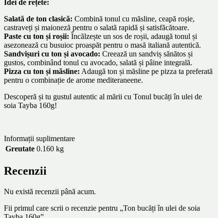
Idei de rețete:
Salată de ton clasică:
Combină tonul cu măsline, ceapă roșie,
castraveți și maioneză pentru o salată rapidă și satisfăcătoare.
Paste cu ton și roșii:
Încălzește un sos de roșii, adaugă tonul și
asezonează cu busuioc proaspăt pentru o masă italiană autentică.
Sandvișuri cu ton și avocado:
Creează un sandviș sănătos și
gustos, combinând tonul cu avocado, salată și pâine integrală.
Pizza cu ton și măsline:
Adaugă ton și măsline pe pizza ta preferată
pentru o combinație de arome mediteraneene.
Descoperă și tu gustul autentic al mării cu Tonul bucăți în ulei de
soia Tayba 160g!
Informații suplimentare
Greutate
0.160 kg
Recenzii
Nu există recenzii până acum.
Fii primul care scrii o recenzie pentru „Ton bucăți în ulei de soia
Tayba 160g”