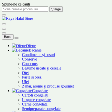
Spune-ne ce cauți
Șterge
Back
Oferte
Băcănie
Condimente și sosuri
Conserve
Couscous
Legume uscate și cereale
Otet
Paste și orez
Ulei
Zahăr, arome și produse gourmet
Congelate
Cartofi congelați
Legume congelate
Carne congelată
Semipreparate congelate