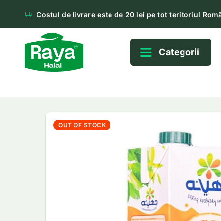
Costul de livrare este de 20 lei pe tot teritoriul Româ
Categorii
OUT OF STOCK