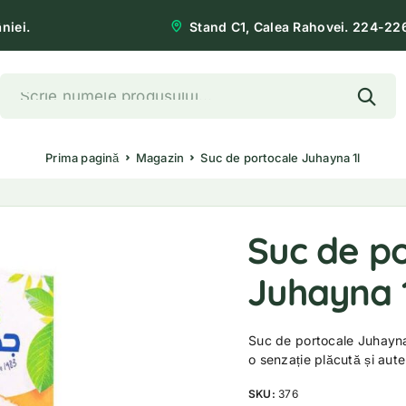
niei.
Stand C1, Calea Rahovei. 224-22
Prima pagină
Magazin
Suc de portocale Juhayna 1l
Suc de p
Juhayna 
Suc de portocale Juhayna 1
o senzație plăcută și aute
SKU:
376