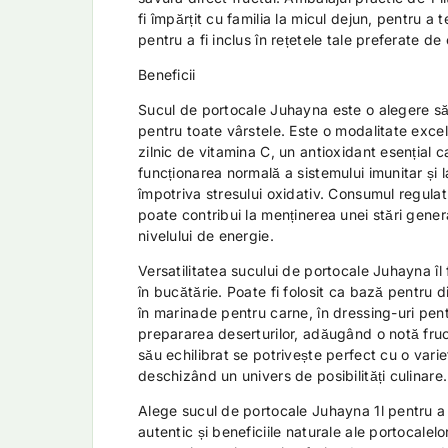
fi împărțit cu familia la micul dejun, pentru a t
pentru a fi inclus în rețetele tale preferate de 
Beneficii
Sucul de portocale Juhayna este o alegere să
pentru toate vârstele. Este o modalitate exce
zilnic de vitamina C, un antioxidant esențial c
funcționarea normală a sistemului imunitar și l
împotriva stresului oxidativ. Consumul regula
poate contribui la menținerea unei stări gener
nivelului de energie.
Versatilitatea sucului de portocale Juhayna îl
în bucătărie. Poate fi folosit ca bază pentru d
în marinade pentru carne, în dressing-uri pent
prepararea deserturilor, adăugând o notă fruc
său echilibrat se potrivește perfect cu o vari
deschizând un univers de posibilități culinare.
Alege sucul de portocale Juhayna 1l pentru a
autentic și beneficiile naturale ale portocale