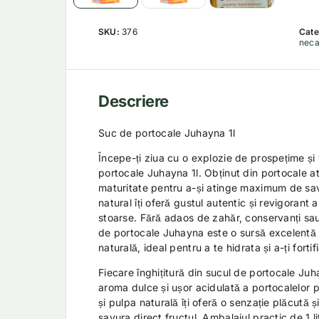
SKU:
376
Cate
neca
Descriere
Suc de portocale Juhayna 1l
Începe-ți ziua cu o explozie de prospețime și 
portocale Juhayna 1l. Obținut din portocale at
maturitate pentru a-și atinge maximum de s
natural îți oferă gustul autentic și revigorant 
stoarse. Fără adaos de zahăr, conservanți sau c
de portocale Juhayna este o sursă excelentă 
naturală, ideal pentru a te hidrata și a-ți fortif
Fiecare înghițitură din sucul de portocale Juha
aroma dulce și ușor acidulată a portocalelor 
și pulpa naturală îți oferă o senzație plăcută ș
savura direct fructul. Ambalajul practic de 1 l