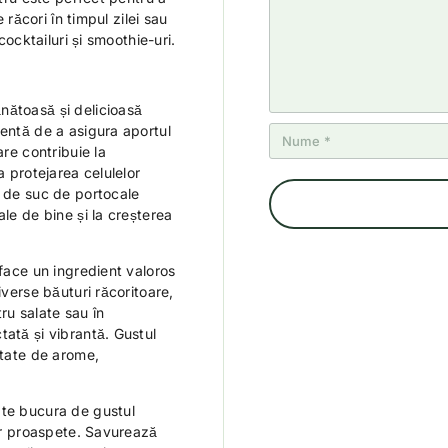
el
e
e
e
e
e
e răcori în timpul zilei sau
cocktailuri și smoothie-uri.
nătoasă și delicioasă
lentă de a asigura aportul
are contribuie la
a protejarea celulelor
t de suc de portocale
ale de bine și la creșterea
 face un ingredient valoros
iverse băuturi răcoritoare,
ru salate sau în
tată și vibrantă. Gustul
etate de arome,
 te bucura de gustul
lor proaspete. Savurează