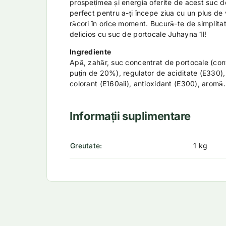
prospețimea și energia oferite de acest suc de
perfect pentru a-ți începe ziua cu un plus de v
răcori în orice moment. Bucură-te de simplitat
delicios cu suc de portocale Juhayna 1l!
Ingrediente
Apă, zahăr, suc concentrat de portocale (conț
puțin de 20%), regulator de aciditate (E330), 
colorant (E160aii), antioxidant (E300), aromă.
Informații suplimentare
Greutate
1 kg