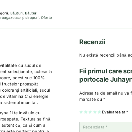
gorii:
Băuturi
,
Băuturi
rbogazoase și siropuri
,
Oferte
Recenzii
Nu există recenzii până a
vitalitate cu sucul de
Fii primul care sc
ent selecționate, culese la
avoare, acest suc 100%
portocale Juhayn
al fructelor proaspăt
oloranți artificiali, sucul
Adresa ta de email nu va f
de vitamina C și energie
marcate cu
*
ia sistemul imunitar.
U
2
3
4
Evaluarea ta
5
*
yna 1l te învăluie cu
na
di
di
di
di
proaspete. Textura sa fină
di
n
n
n
n
n
5
5
5
5
i autentică, ca și cum ai
5
st
st
st
st
st
el
el
el
el
itru este perfect pentru a