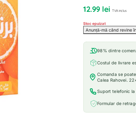
12.99
lei
TVA inclus
Stoc epuizat
98% dintre comenzi
Costul de livrare e
Comanda se poate r
Calea Rahovei. 22
Suport telefonic l
Formular de retrage