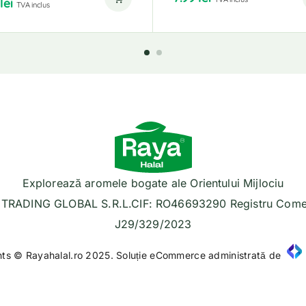
9
lei
TVA inclus
Explorează aromele bogate ale Orientului Mijlociu
TRADING GLOBAL S.R.L.CIF: RO46693290 Registru Comer
J29/329/2023
hts © Rayahalal.ro 2025. Soluție eCommerce administrată de