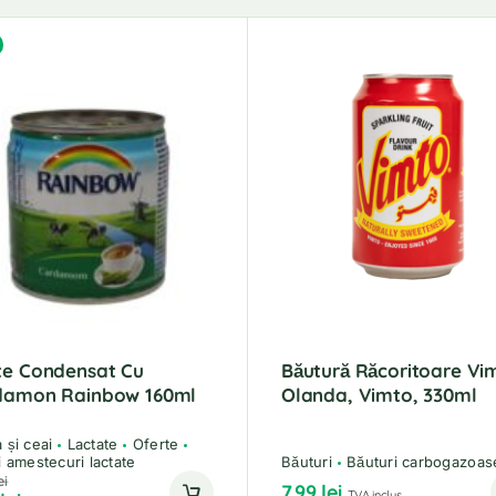
te Condensat Cu
Băutură Răcoritoare Vi
damon Rainbow 160ml
Olanda, Vimto, 330ml
 și ceai
Lactate
Oferte
i amestecuri lactate
Băuturi
Băuturi carbogazoas
ei
7.99
lei
TVA inclus