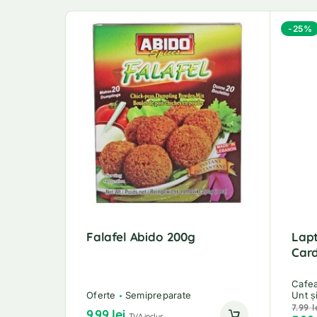
-25%
Falafel Abido 200g
Lap
Car
Cafea
Oferte
Semipreparate
Unt ș
7.99
l
9.99
lei
TVA inclus