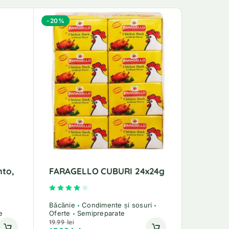
-20%
-17%
mto,
FARAGELLO CUBURI 24x24g
Zacusca
Orienta
Evaluat la
4.00
din 5
Băcănie
Condimente și sosuri
e
Oferte
Semipreparate
Băcănie
19.99
lei
17.99
lei