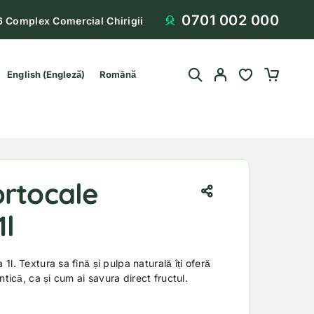
0701 002 000
6 Complex Comercial Chirigii
English
(
Engleză
)
Română
ortocale
1l
l. Textura sa fină și pulpa naturală îți oferă
ntică, ca și cum ai savura direct fructul.