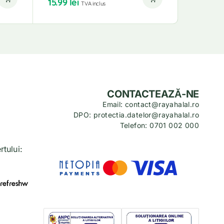
15.99
lei
14.99
le
TVA inclus
CONTACTEAZĂ-NE
Email: contact@rayahalal.ro
DPO: protectia.datelor@rayahalal.ro
Telefon: 0701 002 000
tului: