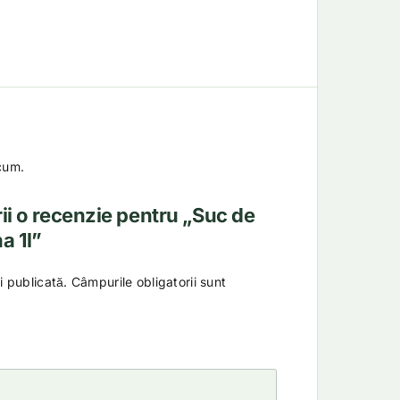
cum.
rii o recenzie pentru „Suc de
a 1l”
i publicată.
Câmpurile obligatorii sunt