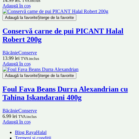
14.99 lei.
TVA inclus
Adaugă în coș
Adaugă la favorite
Șterge de la favorite
Conservă carne de pui PICANT Halal
Robert 200g
Băcănie
Conserve
13.99
lei
TVA inclus
Adaugă în coș
Adaugă la favorite
Șterge de la favorite
Foul Fava Beans Durra Alexandrian cu
Tahina Iskandarani 400g
Băcănie
Conserve
6.99
lei
TVA inclus
Adaugă în coș
Blog RayaHalal
Termeni și condiții