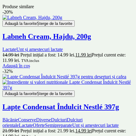
Produse similare
-20%
Adaugă la favorite
Șterge de la favorite
Labneh Cream, Hajdu, 200g
Lactate
Unt și amestecuri lactate
14.99
lei
Prețul inițial a fost: 14.99 lei.
11.99
lei
Prețul curent este:
11.99 lei.
TVA inclus
Adaugă în coș
-32%
Adaugă la favorite
Șterge de la favorite
Lapte Condensat Îndulcit Nestlé 397g
Băcănie
Conserve
Diverse
Dulciuri
Dulciuri
orientale
Lactate
Oferte
Semipreparate
Unt și amestecuri lactate
21.99
lei
Prețul inițial a fost: 21.99 lei.
14.99
lei
Prețul curent este: