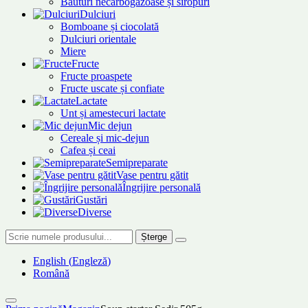
Băuturi necarbogazoase și siropuri
Dulciuri
Bomboane și ciocolată
Dulciuri orientale
Miere
Fructe
Fructe proaspete
Fructe uscate și confiate
Lactate
Unt și amestecuri lactate
Mic dejun
Cereale și mic-dejun
Cafea și ceai
Semipreparate
Vase pentru gătit
Îngrijire personală
Gustări
Diverse
Șterge
English
(
Engleză
)
Română