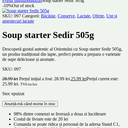
Prima pagină
Magazin
Soup starter Sedir 505g
-10%
Out of stock
SKU:
097
Categorii:
Băcănie
,
Conserve
,
Lactate
,
Oferte
,
Unt și
amestecuri lactate
Soup starter Sedir 505g
Descoperă gustul autentic al Orientului cu Soup starter Sedir 505g,
un produs tradițional din lapte, perfect pentru a prepara o varietate
de supe delicioase și aromate.
SKU:
097
28.99
lei
Prețul inițial a fost: 28.99 lei.
25.99
lei
Prețul curent este:
25.99 lei.
TVA inclus
Stoc epuizat
98% dintre comenzi se livrează a doua zi lucrătoare
Costul de livrare este de 20 lei
Comanda se poate ridica și personal de la adresa Stand C1,