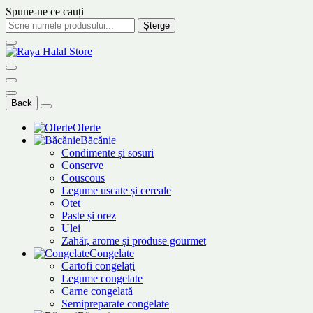
Spune-ne ce cauți
Șterge
Back
Oferte
Băcănie
Condimente și sosuri
Conserve
Couscous
Legume uscate și cereale
Otet
Paste și orez
Ulei
Zahăr, arome și produse gourmet
Congelate
Cartofi congelați
Legume congelate
Carne congelată
Semipreparate congelate