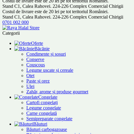
Costul de livrare este de 20 lei pe tot teritoriul României.
Stand C1, Calea Rahovei. 224-226 Complex Comercial Chirigii
Costul de livrare este de 20 lei pe tot teritoriul României.
Stand C1, Calea Rahovei. 224-226 Complex Comercial Chirigii
0701 002 000
Categorii
Oferte
Băcănie
Condimente și sosuri
Conserve
Couscous
Legume uscate și cereale
Otet
Paste și orez
Ulei
Zahăr, arome și produse gourmet
Congelate
Cartofi congelați
Legume congelate
Carne congelată
Semipreparate congelate
Băuturi
Băuturi carbogazoase