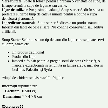
Versatilitate
: Poate fi folosit pentru a prepara o varietate de supe, de
la supe cremă la supe de legume sau carne.
Ușor de utilizat
: Pur și simplu adaugă Soup starter Sedir în supa ta
preferată și fierbe timp de câteva minute pentru a obține o supă
delicioasă și aromată.
Ingrediente naturale
: Soup starter Sedir este un produs natural,
fabricat din lapte de oaie și sare. Nu conține conservanți sau aditivi
artificiali.
Soup Starter Sedir – este un tip de iaurt din lapte care se poate servi
cu orez, salate etc.
Un produs traditional
Produs din lapte
Jameed e folosit pentru a pregati sosul de orez (Mansaf), o
mancare excepțională și renumită în lumea arabă, mai ales în
Iordania, Palestina și Syria
*după deschidere se păstrează în frigider
Informații suplimentare
Greutate
0.500 kg
Dimensiuni
7 × 4 × 8 cm
Recenzii