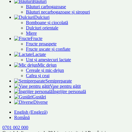
Băuturi
Băuturi carbogazoase
Băuturi necarbogazoase și siropuri
Dulciuri
Bomboane și ciocolată
Dulciuri orientale
Miere
Fructe
Fructe proaspete
Fructe uscate și confiate
Lactate
Unt și amestecuri lactate
Mic dejun
Cereale și mic-dejun
Cafea și ceai
Semipreparate
Vase pentru gătit
Îngrijire personală
Gustări
Diverse
English
(
Engleză
)
Română
0701 002 000