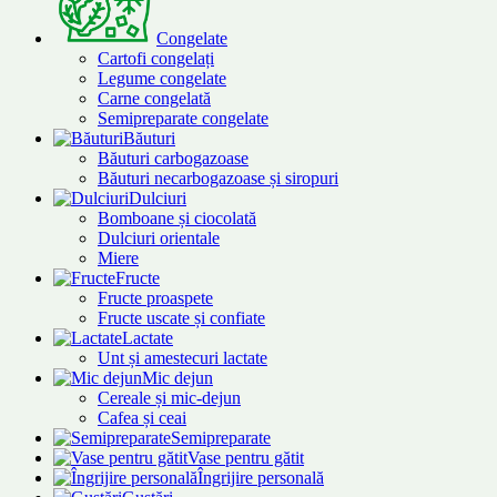
Congelate
Cartofi congelați
Legume congelate
Carne congelată
Semipreparate congelate
Băuturi
Băuturi carbogazoase
Băuturi necarbogazoase și siropuri
Dulciuri
Bomboane și ciocolată
Dulciuri orientale
Miere
Fructe
Fructe proaspete
Fructe uscate și confiate
Lactate
Unt și amestecuri lactate
Mic dejun
Cereale și mic-dejun
Cafea și ceai
Semipreparate
Vase pentru gătit
Îngrijire personală