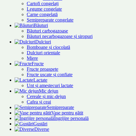
Cartofi congelați
Legume congelate
Carne congelată
Semipreparate congelate
Băuturi
Băuturi carbogazoase
Băuturi necarbogazoase și siropuri
Dulciuri
Bomboane și ciocolată
Dulciuri orientale
Miere
Fructe
Fructe proaspete
Fructe uscate și confiate
Lactate
Unt și amestecuri lactate
Mic dejun
Cereale și mic-dejun
Cafea și ceai
Semipreparate
Vase pentru gătit
Îngrijire personală
Gustări
Diverse