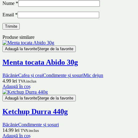
Nume
*
Email
*
Produse similare
Adaugă la favorite
Șterge de la favorite
Menta tocata Abido 30g
Băcănie
Cafea și ceai
Condimente și sosuri
Mic dejun
4.99
lei
TVA inclus
Adaugă în coș
Adaugă la favorite
Șterge de la favorite
Ketchup Durra 440g
Băcănie
Condimente și sosuri
14.99
lei
TVA inclus
Adaugă în coș