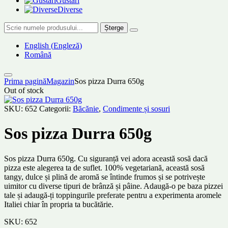
Gustări
Diverse
Șterge
English
(
Engleză
)
Română
Prima pagină
Magazin
Sos pizza Durra 650g
Out of stock
SKU:
652
Categorii:
Băcănie
,
Condimente și sosuri
Sos pizza Durra 650g
Sos pizza Durra 650g. Cu siguranță vei adora această sosă dacă
pizza este alegerea ta de suflet. 100% vegetariană, această sosă
tangy, dulce și plină de aromă se întinde frumos și se potrivește
uimitor cu diverse tipuri de brânză și pâine. Adaugă-o pe baza pizzei
tale și adaugă-ți toppingurile preferate pentru a experimenta aromele
Italiei chiar în propria ta bucătărie.
SKU:
652