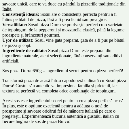
savoare unică, care te va duce cu gândul la pizzeriile tradiționale din
Italia.
Consistență ideală:
Sosul are o consistență perfectă pentru a fi
întins pe blatul de pizza, fără a fi prea lichid sau prea gros.
Versatilitate:
Sosul pizza Durra se potrivește perfect cu o varietate
de toppinguri, de la pepperoni și mozzarella clasică, până la legume
proaspete și brânzeturi gourmet.
Ușor de utilizat:
Sosul vine gata preparat, gata de a fi pus pe blatul
de pizza și copt.
Ingrediente de calitate:
Sosul pizza Durra este preparat din
ingrediente naturale, atent selecționate, fără conservanți sau aditivi
artificiali.
Sos pizza Durra 650g – ingredientul secret pentru o pizza perfectă!
Transformă pizza de acasă într-o capodoperă culinară cu Sosul pizza
Durra! Gustul său autentic va impresiona familia și prietenii, iar
textura sa perfectă va completa orice combinație de toppinguri.
Acest sos este ingredientul secret pentru a crea pizza perfectă acasă.
În plus, este o opțiune excelentă pentru a adăuga o notă de
prospețime și savoare oricărui fel de mâncare italiană pe care o
pregătești. Experimentează bucuria autentică a gustului italian cu
fiecare lingură de sos de pizza Burcu!