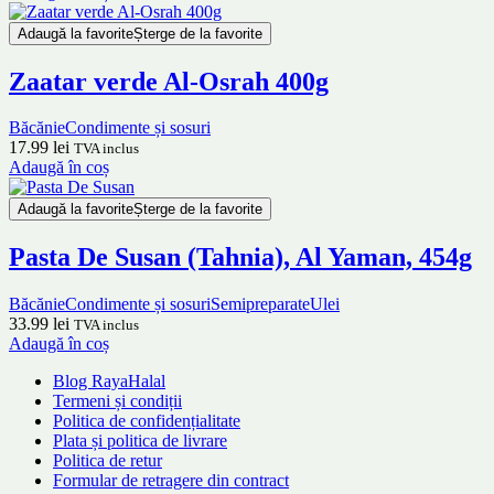
Adaugă la favorite
Șterge de la favorite
Zaatar verde Al-Osrah 400g
Băcănie
Condimente și sosuri
17.99
lei
TVA inclus
Adaugă în coș
Adaugă la favorite
Șterge de la favorite
Pasta De Susan (Tahnia), Al Yaman, 454g
Băcănie
Condimente și sosuri
Semipreparate
Ulei
33.99
lei
TVA inclus
Adaugă în coș
Blog RayaHalal
Termeni și condiții
Politica de confidențialitate
Plata și politica de livrare
Politica de retur
Formular de retragere din contract