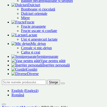
Băuturi necarbogazoase și siropuri
Dulciuri
Bomboane și ciocolată
Dulciuri orientale
Miere
Fructe
Fructe proaspete
Fructe uscate și confiate
Lactate
Unt și amestecuri lactate
Mic dejun
Cereale și mic-dejun
Cafea și ceai
Semipreparate
Vase pentru gătit
Îngrijire personală
Gustări
Diverse
Șterge
English
(
Engleză
)
Română