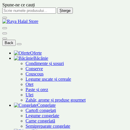
Spune-ne ce cauți
Șterge
Back
Oferte
Băcănie
Condimente și sosuri
Conserve
Couscous
Legume uscate și cereale
Otet
Paste și orez
Ulei
Zahăr, arome și produse gourmet
Congelate
Cartofi congelați
Legume congelate
Carne congelată
Semipreparate congelate