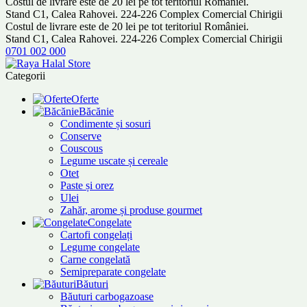
Costul de livrare este de 20 lei pe tot teritoriul României.
Stand C1, Calea Rahovei. 224-226 Complex Comercial Chirigii
Costul de livrare este de 20 lei pe tot teritoriul României.
Stand C1, Calea Rahovei. 224-226 Complex Comercial Chirigii
0701 002 000
Categorii
Oferte
Băcănie
Condimente și sosuri
Conserve
Couscous
Legume uscate și cereale
Otet
Paste și orez
Ulei
Zahăr, arome și produse gourmet
Congelate
Cartofi congelați
Legume congelate
Carne congelată
Semipreparate congelate
Băuturi
Băuturi carbogazoase