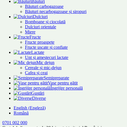
Băuturi
Băuturi carbogazoase
Băuturi necarbogazoase și siropuri
Dulciuri
Bomboane și ciocolată
Dulciuri orientale
Miere
Fructe
Fructe proaspete
Fructe uscate și confiate
Lactate
Unt și amestecuri lactate
Mic dejun
Cereale și mic-dejun
Cafea și ceai
Semipreparate
Vase pentru gătit
Îngrijire personală
Gustări
Diverse
English
(
Engleză
)
Română
0701 002 000