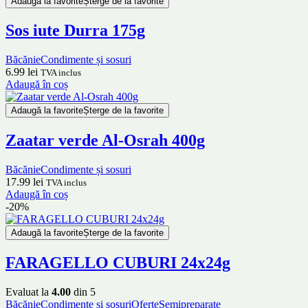
Adaugă la favorite
Șterge de la favorite
Sos iute Durra 175g
Băcănie
Condimente și sosuri
6.99
lei
TVA inclus
Adaugă în coș
Adaugă la favorite
Șterge de la favorite
Zaatar verde Al-Osrah 400g
Băcănie
Condimente și sosuri
17.99
lei
TVA inclus
Adaugă în coș
-20%
Adaugă la favorite
Șterge de la favorite
FARAGELLO CUBURI 24x24g
Evaluat la
4.00
din 5
Băcănie
Condimente și sosuri
Oferte
Semipreparate