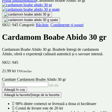
Prima pagină
Magazin
Cardamom Boabe Abido 30 gr
SKU:
945
Categorii:
Băcănie
,
Condimente și sosuri
Cardamom Boabe Abido 30 gr
Cardamom Boabe Abido 30 gr. Boabele întregi de cardamom
Abido, oferă o experiență culinară autentică și o savoare intensă.
SKU:
945
21.99
lei
TVA inclus
Cantitate Cardamom Boabe Abido 30 gr
Adaugă în coș
Adaugă la favorite
Șterge de la favorite
98% dintre comenzi se livrează a doua zi lucrătoare
Costul de livrare este de 20 lei