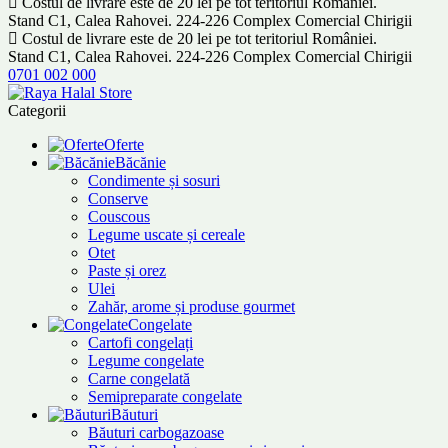
Costul de livrare este de 20 lei pe tot teritoriul României.
Stand C1, Calea Rahovei. 224-226 Complex Comercial Chirigii
Costul de livrare este de 20 lei pe tot teritoriul României.
Stand C1, Calea Rahovei. 224-226 Complex Comercial Chirigii
0701 002 000
Categorii
Oferte
Băcănie
Condimente și sosuri
Conserve
Couscous
Legume uscate și cereale
Otet
Paste și orez
Ulei
Zahăr, arome și produse gourmet
Congelate
Cartofi congelați
Legume congelate
Carne congelată
Semipreparate congelate
Băuturi
Băuturi carbogazoase