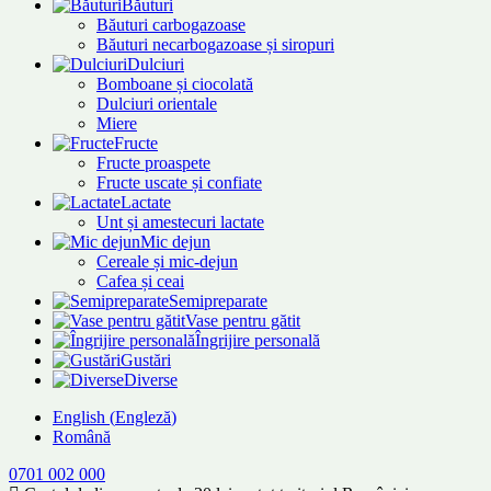
Băuturi
Băuturi carbogazoase
Băuturi necarbogazoase și siropuri
Dulciuri
Bomboane și ciocolată
Dulciuri orientale
Miere
Fructe
Fructe proaspete
Fructe uscate și confiate
Lactate
Unt și amestecuri lactate
Mic dejun
Cereale și mic-dejun
Cafea și ceai
Semipreparate
Vase pentru gătit
Îngrijire personală
Gustări
Diverse
English
(
Engleză
)
Română
0701 002 000