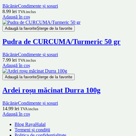
Băcănie
Condimente și sosuri
8.99
lei
TVA inclus
Adaugă în coș
Adaugă la favorite
Șterge de la favorite
Pudra de CURCUMA/Turmeric 50 gr
Băcănie
Condimente și sosuri
7.99
lei
TVA inclus
Adaugă în coș
Adaugă la favorite
Șterge de la favorite
Ardei roșu măcinat Durra 100g
Băcănie
Condimente și sosuri
14.99
lei
TVA inclus
Adaugă în coș
Blog RayaHalal
Termeni și condiții
Politica de confidențialitate