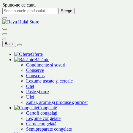
Spune-ne ce cauți
Șterge
Back
Oferte
Băcănie
Condimente și sosuri
Conserve
Couscous
Legume uscate și cereale
Otet
Paste și orez
Ulei
Zahăr, arome și produse gourmet
Congelate
Cartofi congelați
Legume congelate
Carne congelată
Semipreparate congelate