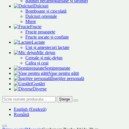
Băuturi necarbogazoase și siropuri
Dulciuri
Bomboane și ciocolată
Dulciuri orientale
Miere
Fructe
Fructe proaspete
Fructe uscate și confiate
Lactate
Unt și amestecuri lactate
Mic dejun
Cereale și mic-dejun
Cafea și ceai
Semipreparate
Vase pentru gătit
Îngrijire personală
Gustări
Diverse
Șterge
English
(
Engleză
)
Română