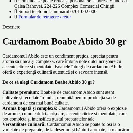
Comanda se poate ridica și personal de la adresa Stand C1,
Calea Rahovei. 224-226 Complex Comercial Chirigii
Suport telefonic la numărul 0701 002 000
Formular de retragere / retur
Descriere
Cardamom Boabe Abido 30 gr
Cardamomul Abido este un condiment prețios, apreciat pentru
aroma sa unică și complexă, care îmbină note dulci-acrișoare cu
accente citrice și mentolate. Boabele întregi de cardamom Abido,
oferă o experiență culinară autentică și o savoare intensă.
De ce să alegi Cardamom Boabe Abido 30 gr?
Calitate premium:
Boabele de cardamom Abido sunt atent
cultivate și recoltate în India, renumită pentru producția sa de
cardamom de cea mai bună calitate.
Aromă bogată și complexă:
Cardamomul Abido oferă o explozie
de arome, cu note dulci-acrișoare, accente citrice și mentolate, care
pot completa și intensifica gustul preparatelor tale.
Versatilitate culinară:
Cardamomul Abido se poate folosi la o
varietate de preparate, de la deserturi și băuturi aromate, la mâncăruri