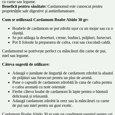
cu carne sau legume.
Beneficii pentru sănătate:
Cardamomul este cunoscut pentru
proprietățile sale digestive și antiinflamatoare.
Cum se utilizează Cardamom Boabe Abido 30 gr:
Boabele de cardamom se pot zdrobi ușor cu un mojar sau cu o
râșniță.
Se pot adăuga la deserturi, creme, budinci, prăjituri, fursecuri.
Pot fi folosite la prepararea de cafea, ceai sau ciocolată caldă.
Cardamomul se potrivește perfect cu mâncăruri din carne de pui,
miel sau legume.
Câteva sugestii de utilizare:
Adaugă o jumătate de linguriță de cardamom zdrobit la aluatul
de prăjituri sau fursecuri pentru un plus de aromă.
Pune o capsulă de cardamom zdrobită în cana de cafea pentru
o cafea aromată cu note orientale
Fierbe câteva boabe de cardamom în lapte pentru o băutură
delicioasă și relaxantă.
Adaugă cardamom zdrobit la orez sau la mâncăruri cu carne
de pui sau miel pentru un gust exotic.
Cardamom Boabe Abido 30 gr este un condiment esențial pentru cei