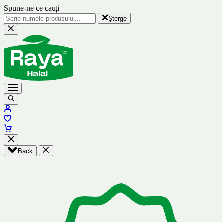
Spune-ne ce cauți
Șterge
Back