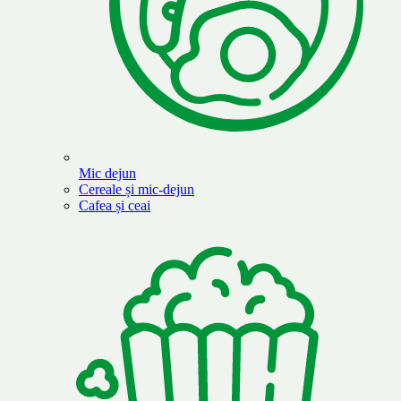
Mic dejun
Cereale și mic-dejun
Cafea și ceai