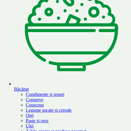
Băcănie
Condimente și sosuri
Conserve
Couscous
Legume uscate și cereale
Otet
Paste și orez
Ulei