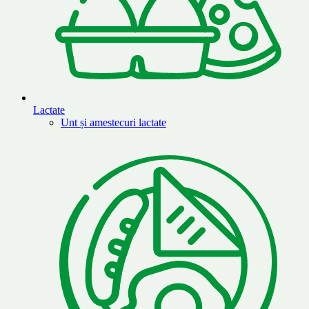
Lactate
Unt și amestecuri lactate