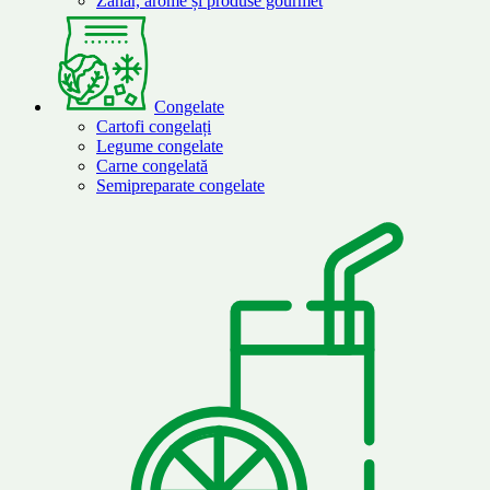
Zahăr, arome și produse gourmet
Congelate
Cartofi congelați
Legume congelate
Carne congelată
Semipreparate congelate