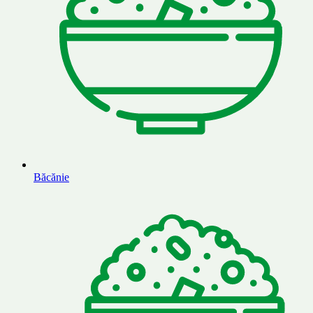
Băcănie