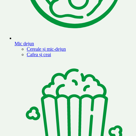
Mic dejun
Cereale și mic-dejun
Cafea și ceai