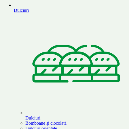
Dulciuri
Dulciuri
Bomboane și ciocolată
Dulciuri orientale