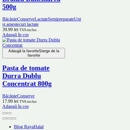
500g
Băcănie
Conserve
Lactate
Semipreparate
Unt
și amestecuri lactate
39.99
lei
TVA inclus
Adaugă în coș
Adaugă la favorite
Șterge de la
favorite
Pasta de tomate
Durra Dublu
Concentrat 800g
Băcănie
Conserve
17.99
lei
TVA inclus
Adaugă în coș
Blog RayaHalal