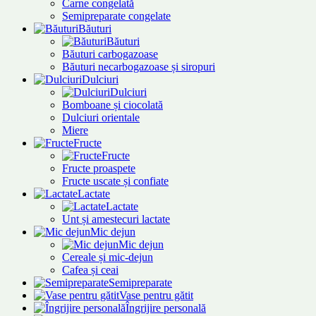
Carne congelată
Semipreparate congelate
Băuturi
Băuturi
Băuturi carbogazoase
Băuturi necarbogazoase și siropuri
Dulciuri
Dulciuri
Bomboane și ciocolată
Dulciuri orientale
Miere
Fructe
Fructe
Fructe proaspete
Fructe uscate și confiate
Lactate
Lactate
Unt și amestecuri lactate
Mic dejun
Mic dejun
Cereale și mic-dejun
Cafea și ceai
Semipreparate
Vase pentru gătit
Îngrijire personală