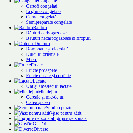
Congelate
Cartofi congelați
Legume congelate
Carne congelată
Semipreparate congelate
Băuturi
Băuturi carbogazoase
Băuturi necarbogazoase și siropuri
Dulciuri
Bomboane și ciocolată
Dulciuri orientale
Miere
Fructe
Fructe proaspete
Fructe uscate și confiate
Lactate
Unt și amestecuri lactate
Mic dejun
Cereale și mic-dejun
Cafea și ceai
Semipreparate
Vase pentru gătit
Îngrijire personală
Gustări
Diverse