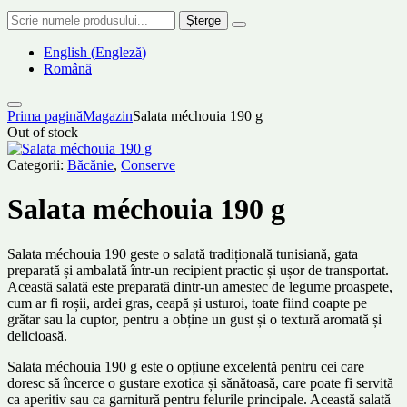
Șterge
English
(
Engleză
)
Română
Prima pagină
Magazin
Salata méchouia 190 g
Out of stock
Categorii:
Băcănie
,
Conserve
Salata méchouia 190 g
Salata méchouia 190 geste o salată tradițională tunisiană, gata
preparată și ambalată într-un recipient practic și ușor de transportat.
Această salată este preparată dintr-un amestec de legume proaspete,
cum ar fi roșii, ardei gras, ceapă și usturoi, toate fiind coapte pe
grătar sau la cuptor, pentru a obține un gust și o textură aromată și
delicioasă.
Salata méchouia 190 g este o opțiune excelentă pentru cei care
doresc să încerce o gustare exotica și sănătoasă, care poate fi servită
ca aperitiv sau ca garnitură pentru felurile principale. Această salată