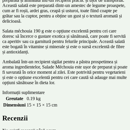
preparată și ambalată într-un recipient practic și ușor de transportat.
Această salată este preparată dintr-un amestec de legume proaspete,
cum ar fi roșii, ardei gras, ceapă și usturoi, toate fiind coapte pe
grătar sau la cuptor, pentru a obține un gust și o textură aromată și
delicioasă.
Salata méchouia 190 g este o opțiune excelentă pentru cei care
doresc să încerce o gustare exotica și sănătoasă, care poate fi servită
ca aperitiv sau ca garnitură pentru felurile principale. Această salată
este bogată în vitamine și minerale și este o sursă excelentă de fibre
și antioxidanți.
Ambalată într-un recipient sigilat pentru a păstra prospetimea și
aroma ingredientelor, Salade Méchouia este ușor de preparat și poate
fi savurată în orice moment al zilei. Este potrivită pentru vegetarieni
și este o opțiune excelentă pentru cei care caută să adauge mai multe
opțiuni sănătoase în dieta lor.
Informații suplimentare
Greutate
0.19 kg
Dimensiuni
15 × 15 × 15 cm
Recenzii