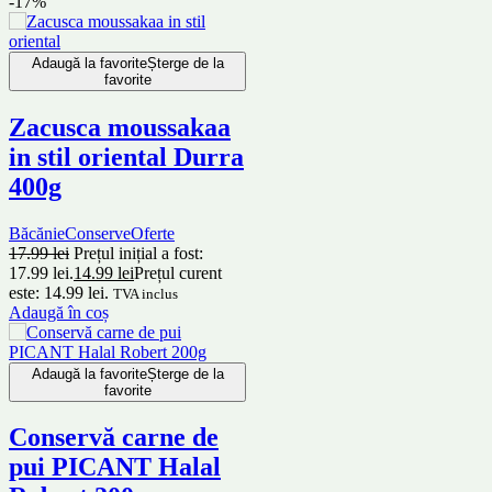
-17%
Adaugă la favorite
Șterge de la
favorite
Zacusca moussakaa
in stil oriental Durra
400g
Băcănie
Conserve
Oferte
17.99
lei
Prețul inițial a fost:
17.99 lei.
14.99
lei
Prețul curent
este: 14.99 lei.
TVA inclus
Adaugă în coș
Adaugă la favorite
Șterge de la
favorite
Conservă carne de
pui PICANT Halal