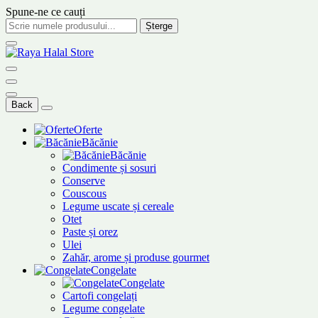
Spune-ne ce cauți
Șterge
Back
Oferte
Băcănie
Băcănie
Condimente și sosuri
Conserve
Couscous
Legume uscate și cereale
Otet
Paste și orez
Ulei
Zahăr, arome și produse gourmet
Congelate
Congelate
Cartofi congelați
Legume congelate