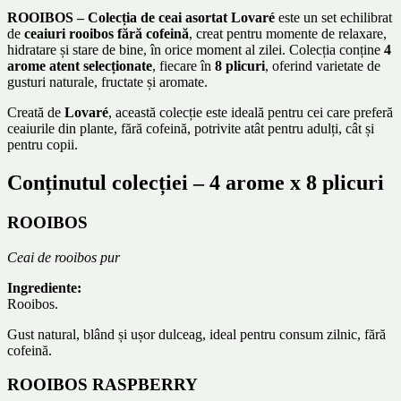
ROOIBOS – Colecția de ceai asortat Lovaré
este un set echilibrat
de
ceaiuri rooibos fără cofeină
, creat pentru momente de relaxare,
hidratare și stare de bine, în orice moment al zilei. Colecția conține
4
arome atent selecționate
, fiecare în
8 plicuri
, oferind varietate de
gusturi naturale, fructate și aromate.
Creată de
Lovaré
, această colecție este ideală pentru cei care preferă
ceaiurile din plante, fără cofeină, potrivite atât pentru adulți, cât și
pentru copii.
Conținutul colecției – 4 arome x 8 plicuri
ROOIBOS
Ceai de rooibos pur
Ingrediente:
Rooibos.
Gust natural, blând și ușor dulceag, ideal pentru consum zilnic, fără
cofeină.
ROOIBOS RASPBERRY