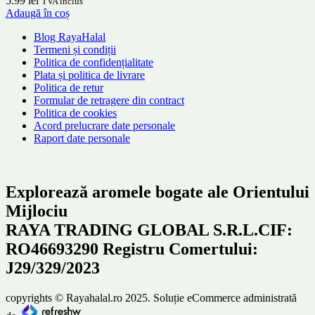
5.99
lei
TVA inclus
Adaugă în coș
Blog RayaHalal
Termeni și condiții
Politica de confidențialitate
Plata și politica de livrare
Politica de retur
Formular de retragere din contract
Politica de cookies
Acord prelucrare date personale
Raport date personale
Explorează aromele bogate ale Orientului
Mijlociu
RAYA TRADING GLOBAL S.R.L.CIF:
RO46693290 Registru Comertului:
J29/329/2023
copyrights © Rayahalal.ro 2025. Soluție eCommerce administrată