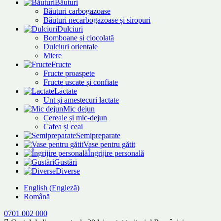
Băuturi
Băuturi carbogazoase
Băuturi necarbogazoase și siropuri
Dulciuri
Bomboane și ciocolată
Dulciuri orientale
Miere
Fructe
Fructe proaspete
Fructe uscate și confiate
Lactate
Unt și amestecuri lactate
Mic dejun
Cereale și mic-dejun
Cafea și ceai
Semipreparate
Vase pentru gătit
Îngrijire personală
Gustări
Diverse
English
(
Engleză
)
Română
0701 002 000