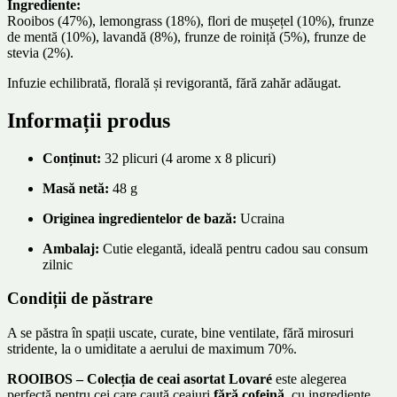
Ingrediente:
Rooibos (47%), lemongrass (18%), flori de mușețel (10%), frunze
de mentă (10%), lavandă (8%), frunze de roiniță (5%), frunze de
stevia (2%).
Infuzie echilibrată, florală și revigorantă, fără zahăr adăugat.
Informații produs
Conținut:
32 plicuri (4 arome x 8 plicuri)
Masă netă:
48 g
Originea ingredientelor de bază:
Ucraina
Ambalaj:
Cutie elegantă, ideală pentru cadou sau consum
zilnic
Condiții de păstrare
A se păstra în spații uscate, curate, bine ventilate, fără mirosuri
stridente, la o umiditate a aerului de maximum 70%.
ROOIBOS – Colecția de ceai asortat Lovaré
este alegerea
perfectă pentru cei care caută ceaiuri
fără cofeină
, cu ingrediente