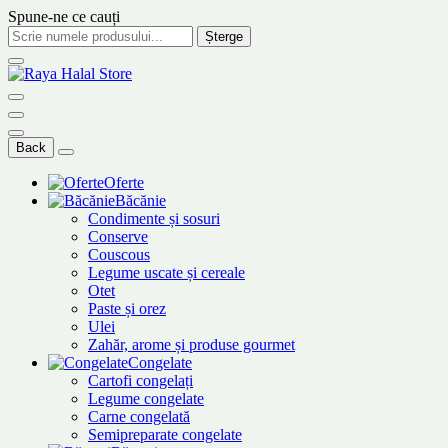
Spune-ne ce cauți
Șterge
Back
Oferte
Băcănie
Condimente și sosuri
Conserve
Couscous
Legume uscate și cereale
Otet
Paste și orez
Ulei
Zahăr, arome și produse gourmet
Congelate
Cartofi congelați
Legume congelate
Carne congelată
Semipreparate congelate