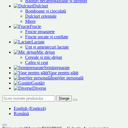
Băuturi necarbogazoase și siropuri
Dulciuri
Bomboane și ciocolată
Dulciuri orientale
Miere
Fructe
Fructe proaspete
Fructe uscate și confiate
Lactate
Unt și amestecuri lactate
Mic dejun
Cereale și mic-dejun
Cafea și ceai
Semipreparate
Vase pentru gătit
Îngrijire personală
Gustări
Diverse
Șterge
English
(
Engleză
)
Română