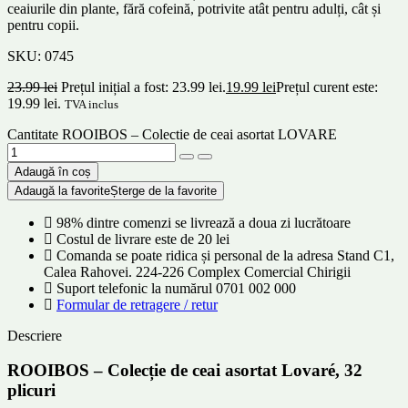
ceaiurile din plante, fără cofeină, potrivite atât pentru adulți, cât și
pentru copii.
SKU:
0745
23.99
lei
Prețul inițial a fost: 23.99 lei.
19.99
lei
Prețul curent este:
19.99 lei.
TVA inclus
Cantitate ROOIBOS – Colectie de ceai asortat LOVARE
Adaugă în coș
Adaugă la favorite
Șterge de la favorite
98% dintre comenzi se livrează a doua zi lucrătoare
Costul de livrare este de 20 lei
Comanda se poate ridica și personal de la adresa Stand C1,
Calea Rahovei. 224-226 Complex Comercial Chirigii
Suport telefonic la numărul 0701 002 000
Formular de retragere / retur
Descriere
ROOIBOS – Colecție de ceai asortat Lovaré, 32
plicuri