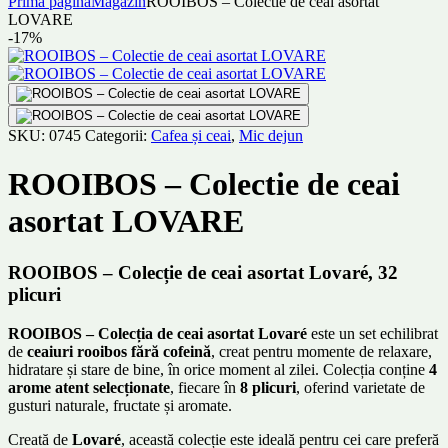
Prima pagină
Magazin
ROOIBOS – Colectie de ceai asortat
LOVARE
-17%
SKU:
0745
Categorii:
Cafea și ceai
,
Mic dejun
ROOIBOS – Colectie de ceai
asortat LOVARE
ROOIBOS – Colecție de ceai asortat Lovaré, 32
plicuri
ROOIBOS – Colecția de ceai asortat Lovaré
este un set echilibrat
de
ceaiuri rooibos fără cofeină
, creat pentru momente de relaxare,
hidratare și stare de bine, în orice moment al zilei. Colecția conține
4
arome atent selecționate
, fiecare în
8 plicuri
, oferind varietate de
gusturi naturale, fructate și aromate.
Creată de
Lovaré
, această colecție este ideală pentru cei care preferă