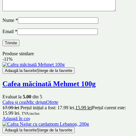
Nume
*
Email
*
Produse similare
-11%
Adaugă la favorite
Șterge de la favorite
Cafea măcinată Mehmet 100g
Evaluat la
5.00
din 5
Cafea și ceai
Mic dejun
Oferte
17.99
lei
Prețul inițial a fost: 17.99 lei.
15.99
lei
Prețul curent este:
15.99 lei.
TVA inclus
Adaugă în coș
Adaugă la favorite
Șterge de la favorite