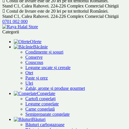
Costul de livrare este de 20 lei pe tot teritoriul României.
Stand C1, Calea Rahovei. 224-226 Complex Comercial Chirigii
Costul de livrare este de 20 lei pe tot teritoriul României.
Stand C1, Calea Rahovei. 224-226 Complex Comercial Chirigii
0701 002 000
Categorii
Oferte
Băcănie
Condimente și sosuri
Conserve
Couscous
Legume uscate și cereale
Otet
Paste și orez
Ulei
Zahăr, arome și produse gourmet
Congelate
Cartofi congelați
Legume congelate
Carne congelată
Semipreparate congelate
Băuturi
Băuturi carbogazoase