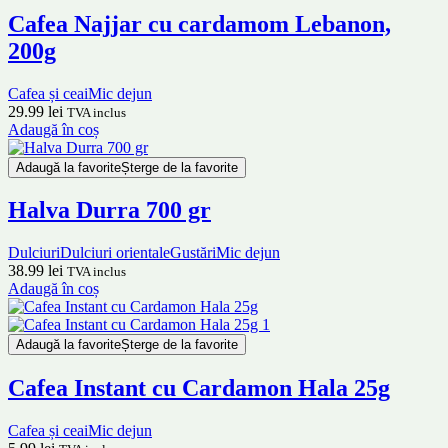
Cafea Najjar cu cardamom Lebanon,
200g
Cafea și ceai
Mic dejun
29.99
lei
TVA inclus
Adaugă în coș
Adaugă la favorite
Șterge de la favorite
Halva Durra 700 gr
Dulciuri
Dulciuri orientale
Gustări
Mic dejun
38.99
lei
TVA inclus
Adaugă în coș
Adaugă la favorite
Șterge de la favorite
Cafea Instant cu Cardamon Hala 25g
Cafea și ceai
Mic dejun