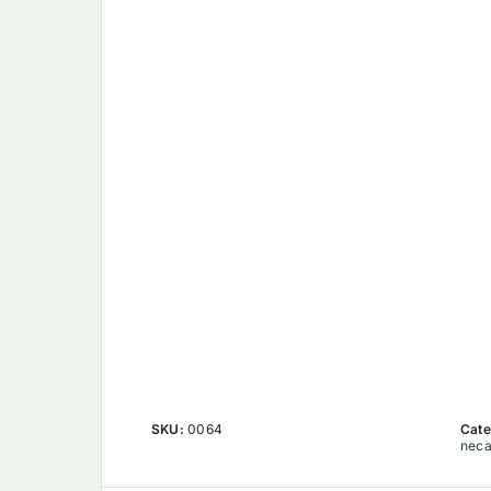
SKU:
0064
Cate
neca