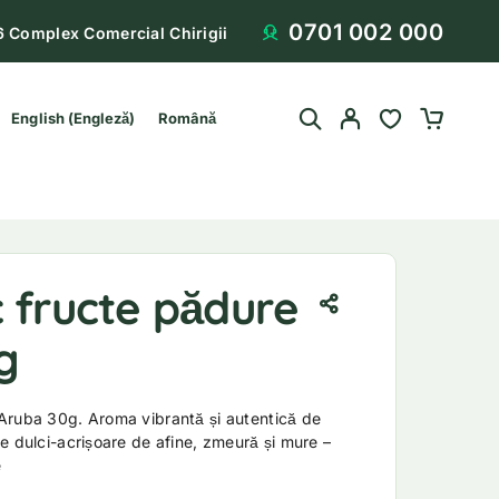
0701 002 000
6 Complex Comercial Chirigii
English
(
Engleză
)
Română
 fructe pădure
g
Aruba 30g. Aroma vibrantă și autentică de
e dulci-acrișoare de afine, zmeură și mure –
e