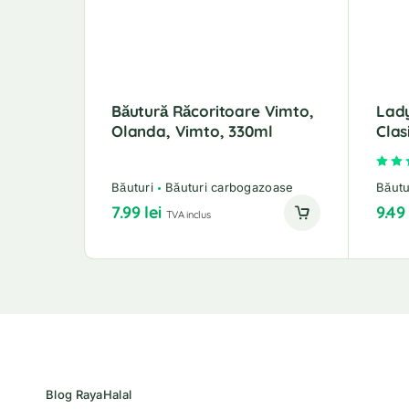
Băutură Răcoritoare Vimto,
Lad
Olanda, Vimto, 330ml
Clas
Băuturi
Băuturi carbogazoase
Băutu
7.99
lei
9.4
TVA inclus
Blog RayaHalal