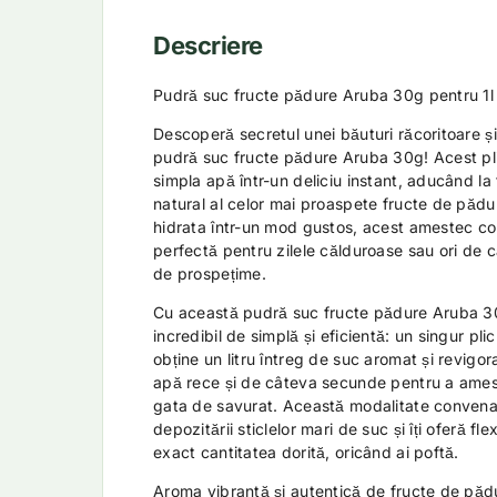
Descriere
Pudră suc fructe pădure Aruba 30g pentru 1l
Descoperă secretul unei băuturi răcoritoare ș
pudră suc fructe pădure Aruba 30g! Acest p
simpla apă într-un deliciu instant, aducând la 
natural al celor mai proaspete fructe de pădur
hidrata într-un mod gustos, acest amestec con
perfectă pentru zilele călduroase sau ori de c
de prospețime.
Cu această pudră suc fructe pădure Aruba 3
incredibil de simplă și eficientă: un singur pli
obține un litru întreg de suc aromat și revigo
apă rece și de câteva secunde pentru a amest
gata de savurat. Această modalitate convenabi
depozitării sticlelor mari de suc și îți oferă fl
exact cantitatea dorită, oricând ai poftă.
Aroma vibrantă și autentică de fructe de pădu