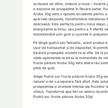
acrișoare de afine, zmeură și mure – încântă 
o explozie de prospețime în fiecare pahar. P
Aruba 30g este o opțiune excelentă pentru a
apei tale obișnuite, transformând hidratarea î
delicioasă. Este perfectă pentru micul dejun,
energizantă la birou, sau pentru a fi oferită oa
impresionând prin gust și ușurință în preparar
Pe lângă gustul său fantastic, acest produs e
Ușor de transportat și de depozitat, îți permi
băutură proaspătă oriunde te-ai afla. De la pic
zilele aglomerate la birou la momentele de re
fructe pădure Aruba 30g este aliatul tău pent
plină de gust.
Alege Pudră suc fructe pădure Aruba 30g pen
natural și de o preparare fără efort. Este solu
prospețimea și aromele intense ale fructelor d
zilnică. Transformă apa într-un deliciu răcoritor
Pudră suc fructe pădure Aruba 30g!