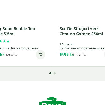
y Boba Bubble Tea
Suc De Struguri Verzi
ic 315ml
Chtoura Garden 250ml
Evaluat la
5.00
din 5
Băuturi
ri
Băuturi carbogazoase
Băuturi necarbogazoase și sir
9
lei
15.99
lei
TVA inclus
TVA inclus