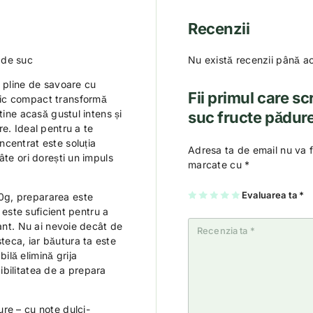
Recenzii
 de suc
Nu există recenzii până a
i pline de savoare cu
Fii primul care sc
lic compact transformă
tine acasă gustul intens și
suc fructe pădur
e. Ideal pentru a te
centrat este soluția
Adresa ta de email nu va f
âte ori dorești un impuls
marcate cu
*
U
2
3
4
Evaluarea ta
5
*
0g, prepararea este
na
di
di
di
di
c este suficient pentru a
di
n
n
n
n
n
5
5
5
5
rant. Nu ai nevoie decât de
5
st
st
st
st
st
el
el
el
el
eca, iar băutura ta este
el
e
e
e
e
e
lă elimină grija
exibilitatea de a prepara
re – cu note dulci-