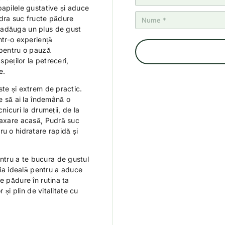
papilele gustative și aduce
udra suc fructe pădure
 adăuga un plus de gust
ntr-o experiență
 pentru o pauză
speților la petreceri,
e.
ste și extrem de practic.
te să ai la îndemână o
nicuri la drumeții, de la
laxare acasă, Pudră suc
ru o hidratare rapidă și
tru a te bucura de gustul
ția ideală pentru a aduce
e pădure în rutina ta
 și plin de vitalitate cu