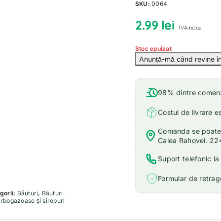
SKU:
0064
2.99
lei
TVA inclus
Stoc epuizat
98% dintre comenzi
Costul de livrare e
Comanda se poate r
Calea Rahovei. 22
Suport telefonic l
Formular de retrage
gorii:
Băuturi
,
Băuturi
rbogazoase și siropuri