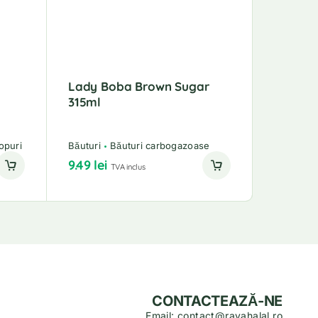
Lady Boba Brown Sugar
Bubble
315ml
Madam
Băuturi
opuri
Băuturi
Băuturi carbogazoase
Băuturi n
9.49
lei
9.99
lei
TVA inclus
CONTACTEAZĂ-NE
Email: contact@rayahalal.ro