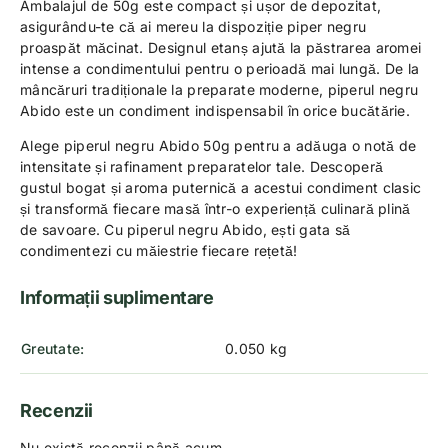
Ambalajul de 50g este compact și ușor de depozitat,
asigurându-te că ai mereu la dispoziție piper negru
proaspăt măcinat. Designul etanș ajută la păstrarea aromei
intense a condimentului pentru o perioadă mai lungă. De la
mâncăruri tradiționale la preparate moderne, piperul negru
Abido este un condiment indispensabil în orice bucătărie.
Alege piperul negru Abido 50g pentru a adăuga o notă de
intensitate și rafinament preparatelor tale. Descoperă
gustul bogat și aroma puternică a acestui condiment clasic
și transformă fiecare masă într-o experiență culinară plină
de savoare. Cu piperul negru Abido, ești gata să
condimentezi cu măiestrie fiecare rețetă!
Informații suplimentare
Greutate
0.050 kg
Recenzii
Nu există recenzii până acum.