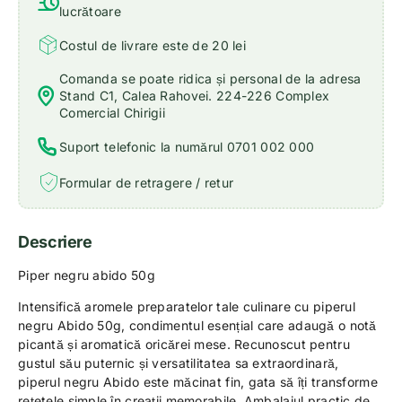
lucrătoare
Costul de livrare este de 20 lei
Comanda se poate ridica și personal de la adresa
Stand C1, Calea Rahovei. 224-226 Complex
Comercial Chirigii
Suport telefonic la numărul 0701 002 000
Formular de retragere / retur
Descriere
Piper negru abido 50g
Intensifică aromele preparatelor tale culinare cu piperul
negru Abido 50g, condimentul esențial care adaugă o notă
picantă și aromatică oricărei mese. Recunoscut pentru
gustul său puternic și versatilitatea sa extraordinară,
piperul negru Abido este măcinat fin, gata să îți transforme
rețetele simple în creații memorabile. Ambalajul practic de