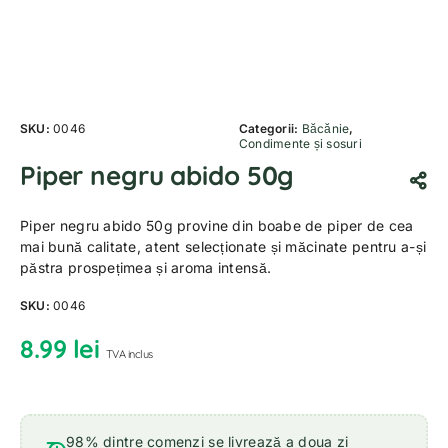
SKU:
0046
Categorii:
Băcănie
,
Condimente și sosuri
Piper negru abido 50g
Piper negru abido 50g provine din boabe de piper de cea
mai bună calitate, atent selecționate și măcinate pentru a-și
păstra prospețimea și aroma intensă.
SKU:
0046
8.99
lei
TVA inclus
98% dintre comenzi se livrează a doua zi