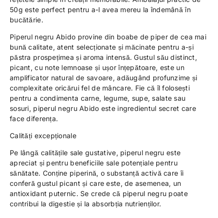
50g este perfect pentru a-l avea mereu la îndemână în
bucătărie.
Piperul negru Abido provine din boabe de piper de cea mai
bună calitate, atent selecționate și măcinate pentru a-și
păstra prospețimea și aroma intensă. Gustul său distinct,
picant, cu note lemnoase și ușor înțepătoare, este un
amplificator natural de savoare, adăugând profunzime și
complexitate oricărui fel de mâncare. Fie că îl folosești
pentru a condimenta carne, legume, supe, salate sau
sosuri, piperul negru Abido este ingredientul secret care
face diferența.
Calități excepționale
Pe lângă calitățile sale gustative, piperul negru este
apreciat și pentru beneficiile sale potențiale pentru
sănătate. Conține piperină, o substanță activă care îi
conferă gustul picant și care este, de asemenea, un
antioxidant puternic. Se crede că piperul negru poate
contribui la digestie și la absorbția nutrienților.