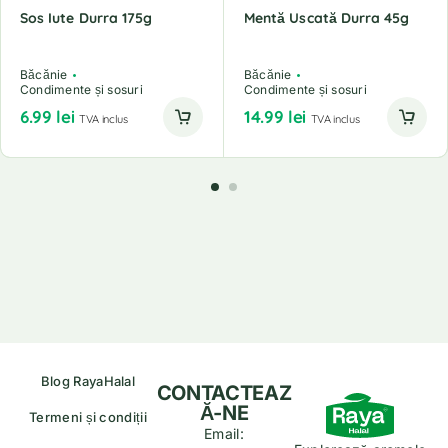
Sos Iute Durra 175g
Mentă Uscată Durra 45g
Băcănie
Băcănie
Condimente și sosuri
Condimente și sosuri
6.99
lei
14.99
lei
TVA inclus
TVA inclus
Blog RayaHalal
CONTACTEAZ
Ă-NE
Termeni și condiții
Email: