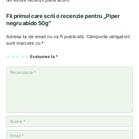
Fii primul care scrii o recenzie pentru „Piper
negru abido 50g”
Adresa ta de email nu va fi publicată.
Câmpurile obligatorii
sunt marcate cu
*
U
2
3
4
Evaluarea ta
5
*
na
di
di
di
di
di
n
n
n
n
n
5
5
5
5
5
st
st
st
st
st
el
el
el
el
el
e
e
e
e
e