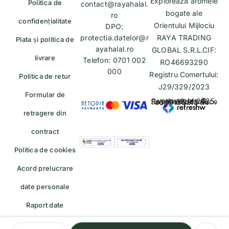
Explorează aromele
Politica de
contact@rayahalal.
bogate ale
ro
confidențialitate
Orientului Mijlociu
DPO:
protectia.datelor@r
RAYA TRADING
Plata și politica de
ayahalal.ro
GLOBAL S.R.L.CIF:
livrare
Telefon: 0701 002
RO46693290
000
Registru Comertului:
Politica de retur
J29/329/2023
Formular de
copyrights © Rayahalal.ro 2025. Soluție eCommerce administrată de
retragere din
contract
Politica de cookies
Acord prelucrare
date personale
Raport date
personale