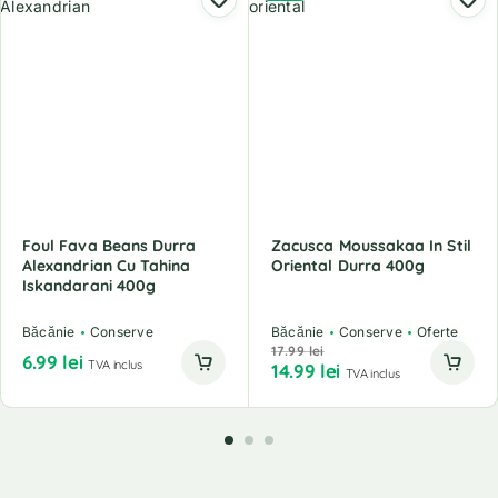
Foul Fava Beans Durra
Zacusca Moussakaa In Stil
Alexandrian Cu Tahina
Oriental Durra 400g
Iskandarani 400g
Băcănie
Conserve
Băcănie
Conserve
Oferte
17.99
lei
6.99
lei
TVA inclus
14.99
lei
TVA inclus