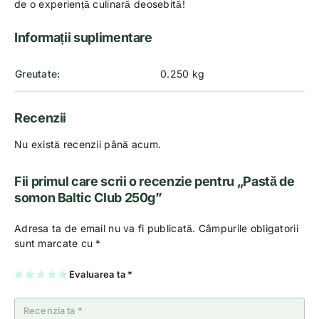
de o experiență culinară deosebită!
Informații suplimentare
Greutate
0.250 kg
Recenzii
Nu există recenzii până acum.
Fii primul care scrii o recenzie pentru „Pastă de
somon Baltic Club 250g”
Adresa ta de email nu va fi publicată.
Câmpurile obligatorii
sunt marcate cu
*
U
2
3
4
Evaluarea ta
5
*
na
di
di
di
di
di
n
n
n
n
n
5
5
5
5
5
st
st
st
st
st
el
el
el
el