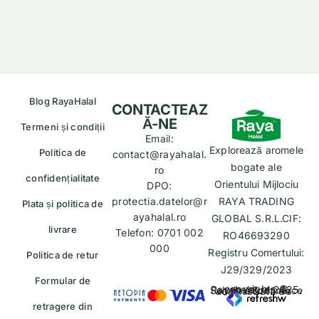
Blog RayaHalal
CONTACTEAZ
Ă-NE
Termeni și condiții
Email:
Explorează aromele
Politica de
contact@rayahalal.
bogate ale
ro
confidențialitate
Orientului Mijlociu
DPO:
protectia.datelor@r
RAYA TRADING
Plata și politica de
ayahalal.ro
GLOBAL S.R.L.CIF:
livrare
Telefon: 0701 002
RO46693290
000
Registru Comertului:
Politica de retur
J29/329/2023
Formular de
copyrights © Rayahalal.ro 2025. Soluție eCommerce administrată de
retragere din