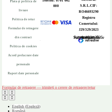
Telefon: 0701 002
Plata și politica de
S.R.L.CIF:
000
livrare
RO46693290
Registru
Politica de retur
Comertului:
Formular de retragere
J29/329/2023
din contract
copyrights © Rayahalal.ro 2025. Soluție eCommerce administrată de
Politica de cookies
Acord prelucrare date
personale
Raport date personale
Formular de retragere — trimiteți o cerere de retragere/retur
English
(
Engleză
)
Română