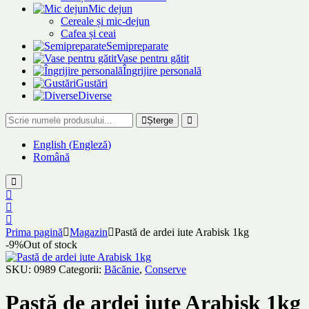
Mic dejun
Cereale și mic-dejun
Cafea și ceai
Semipreparate
Vase pentru gătit
Îngrijire personală
Gustări
Diverse
Șterge
English
(
Engleză
)
Română
Prima pagină
Magazin
Pastă de ardei iute Arabisk 1kg
-9%
Out of stock
SKU:
0989
Categorii:
Băcănie
,
Conserve
Pastă de ardei iute Arabisk 1kg