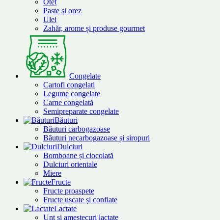
Otet
Paste și orez
Ulei
Zahăr, arome și produse gourmet
Congelate
Cartofi congelați
Legume congelate
Carne congelată
Semipreparate congelate
Băuturi
Băuturi carbogazoase
Băuturi necarbogazoase și siropuri
Dulciuri
Bomboane și ciocolată
Dulciuri orientale
Miere
Fructe
Fructe proaspete
Fructe uscate și confiate
Lactate
Unt și amestecuri lactate