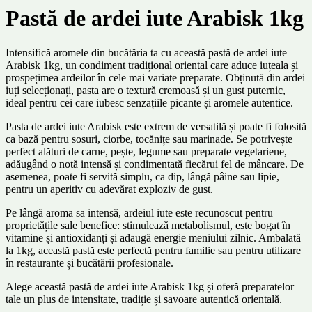
Pastă de ardei iute Arabisk 1kg
Intensifică aromele din bucătăria ta cu această pastă de ardei iute
Arabisk 1kg, un condiment tradițional oriental care aduce iuțeala și
prospețimea ardeilor în cele mai variate preparate. Obținută din ardei
iuți selecționați, pasta are o textură cremoasă și un gust puternic,
ideal pentru cei care iubesc senzațiile picante și aromele autentice.
Pasta de ardei iute Arabisk este extrem de versatilă și poate fi folosită
ca bază pentru sosuri, ciorbe, tocănițe sau marinade. Se potrivește
perfect alături de carne, pește, legume sau preparate vegetariene,
adăugând o notă intensă și condimentată fiecărui fel de mâncare. De
asemenea, poate fi servită simplu, ca dip, lângă pâine sau lipie,
pentru un aperitiv cu adevărat exploziv de gust.
Pe lângă aroma sa intensă, ardeiul iute este recunoscut pentru
proprietățile sale benefice: stimulează metabolismul, este bogat în
vitamine și antioxidanți și adaugă energie meniului zilnic. Ambalată
la 1kg, această pastă este perfectă pentru familie sau pentru utilizare
în restaurante și bucătării profesionale.
Alege această pastă de ardei iute Arabisk 1kg și oferă preparatelor
tale un plus de intensitate, tradiție și savoare autentică orientală.