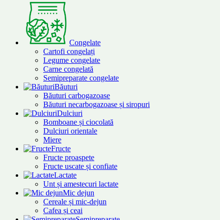
Congelate
Cartofi congelați
Legume congelate
Carne congelată
Semipreparate congelate
Băuturi
Băuturi carbogazoase
Băuturi necarbogazoase și siropuri
Dulciuri
Bomboane și ciocolată
Dulciuri orientale
Miere
Fructe
Fructe proaspete
Fructe uscate și confiate
Lactate
Unt și amestecuri lactate
Mic dejun
Cereale și mic-dejun
Cafea și ceai
Semipreparate