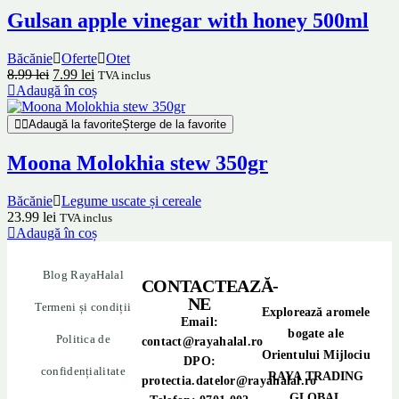
Gulsan apple vinegar with honey 500ml
Băcănie
Oferte
Otet
8.99
lei
7.99
lei
TVA inclus
Adaugă în coș
Adaugă la favorite
Șterge de la favorite
Moona Molokhia stew 350gr
Băcănie
Legume uscate și cereale
23.99
lei
TVA inclus
Adaugă în coș
Blog RayaHalal
CONTACTEAZĂ-
NE
Termeni și condiții
Explorează aromele
Email:
bogate ale
Politica de
contact@rayahalal.ro
Orientului Mijlociu
DPO:
confidențialitate
RAYA TRADING
protectia.datelor@rayahalal.ro
GLOBAL