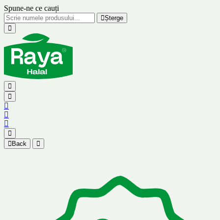
Spune-ne ce cauți
Șterge
Back