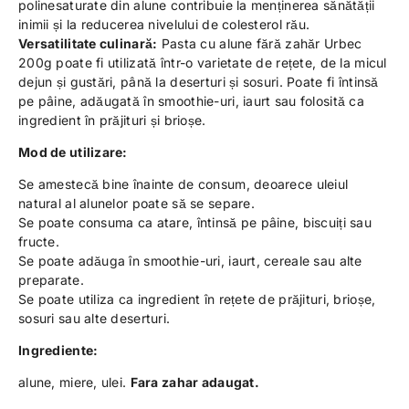
polinesaturate din alune contribuie la menținerea sănătății
inimii și la reducerea nivelului de colesterol rău.
Versatilitate culinară:
Pasta cu alune fără zahăr Urbec
200g poate fi utilizată într-o varietate de rețete, de la micul
dejun și gustări, până la deserturi și sosuri. Poate fi întinsă
pe pâine, adăugată în smoothie-uri, iaurt sau folosită ca
ingredient în prăjituri și brioșe.
Mod de utilizare:
Se amestecă bine înainte de consum, deoarece uleiul
natural al alunelor poate să se separe.
Se poate consuma ca atare, întinsă pe pâine, biscuiți sau
fructe.
Se poate adăuga în smoothie-uri, iaurt, cereale sau alte
preparate.
Se poate utiliza ca ingredient în rețete de prăjituri, brioșe,
sosuri sau alte deserturi.
Ingrediente:
alune, miere, ulei.
Fara zahar adaugat.