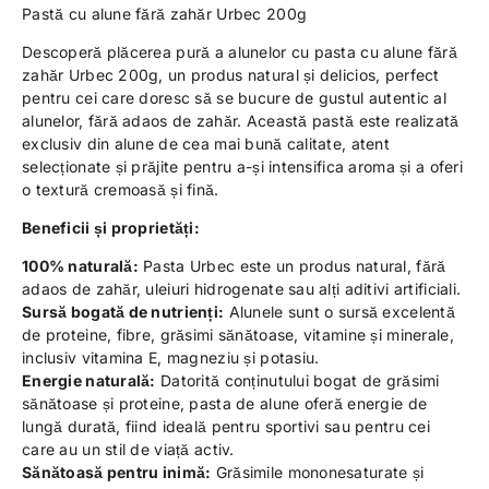
Pastă cu alune fără zahăr Urbec 200g
Descoperă plăcerea pură a alunelor cu pasta cu alune fără
zahăr Urbec 200g, un produs natural și delicios, perfect
pentru cei care doresc să se bucure de gustul autentic al
alunelor, fără adaos de zahăr. Această pastă este realizată
exclusiv din alune de cea mai bună calitate, atent
selecționate și prăjite pentru a-și intensifica aroma și a oferi
o textură cremoasă și fină.
Beneficii și proprietăți:
100% naturală:
Pasta Urbec este un produs natural, fără
adaos de zahăr, uleiuri hidrogenate sau alți aditivi artificiali.
Sursă bogată de nutrienți:
Alunele sunt o sursă excelentă
de proteine, fibre, grăsimi sănătoase, vitamine și minerale,
inclusiv vitamina E, magneziu și potasiu.
Energie naturală:
Datorită conținutului bogat de grăsimi
sănătoase și proteine, pasta de alune oferă energie de
lungă durată, fiind ideală pentru sportivi sau pentru cei
care au un stil de viață activ.
Sănătoasă pentru inimă:
Grăsimile mononesaturate și