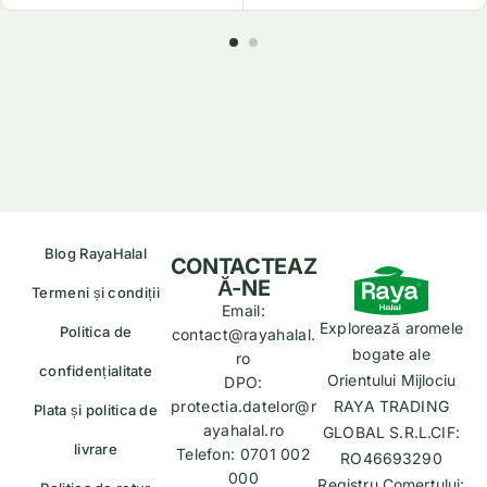
Blog RayaHalal
CONTACTEAZ
Ă-NE
Termeni și condiții
Email:
Explorează aromele
Politica de
contact@rayahalal.
bogate ale
ro
confidențialitate
Orientului Mijlociu
DPO:
protectia.datelor@r
RAYA TRADING
Plata și politica de
ayahalal.ro
GLOBAL S.R.L.CIF:
livrare
Telefon: 0701 002
RO46693290
000
Registru Comertului: