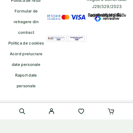
Politica de retur
J29/329/2023
Formular de
copyrights © Rayahalal.ro 2025. Soluție eCommerce administrată de
retragere din
contract
Politica de cookies
Acord prelucrare
date personale
Raport date
personale
Formular de retragere — trimiteți o cerere de retragere/retur
English
(
Engleză
)
Română