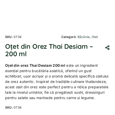
SKU:
0734
Categorii:
Băcănie
,
Otet
Oțet din Orez Thai Desiam –
200 ml
Oțet din orez Thai Desiam 200 ml
este un ingredient
esențial pentru bucătăria asiatică, oferind un gust
echilibrat, ușor acrișor și o aromă delicată specifică oțetului
de orez autentic. Inspirat de tradițiile culinare thailandeze,
acest oțet din orez este perfect pentru a ridica preparatele
tale la nivelul următor, fie că pregătești sushi, dressinguri
pentru salate sau marinade pentru carne și legume.
SKU:
0734