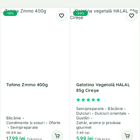
-10%
-20%
Tahina Zmmo 400g
Gelatina Vegetală HALAL
85g Cireșe
Evaluat la
5.00
din 5
Semipreparate
Băcănie
Dulciuri
Dulciuri orientale
Băcănie
Gustări
Condimente și sosuri
Oferte
Zahăr, arome și produse
Semipreparate
gourmet
19.99
lei
7.49
lei
17.99
lei
5.99
lei
TVA inclus
TVA inclus