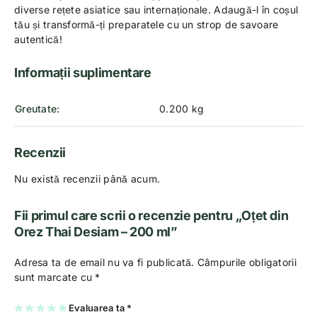
diverse rețete asiatice sau internaționale. Adaugă-l în coșul
tău și transformă-ți preparatele cu un strop de savoare
autentică!
Informații suplimentare
Greutate
0.200 kg
Recenzii
Nu există recenzii până acum.
Fii primul care scrii o recenzie pentru „Oțet din
Orez Thai Desiam – 200 ml”
Adresa ta de email nu va fi publicată.
Câmpurile obligatorii
sunt marcate cu
*
U
2
3
4
Evaluarea ta
5
*
na
di
di
di
di