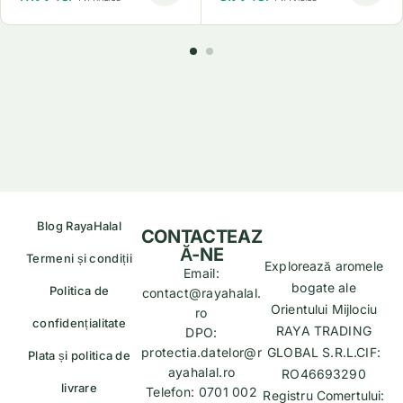
Blog RayaHalal
CONTACTEAZ
Ă-NE
Termeni și condiții
Explorează aromele
Email:
bogate ale
Politica de
contact@rayahalal.
Orientului Mijlociu
ro
confidențialitate
RAYA TRADING
DPO:
protectia.datelor@r
GLOBAL S.R.L.CIF:
Plata și politica de
ayahalal.ro
RO46693290
livrare
Telefon: 0701 002
Registru Comertului: