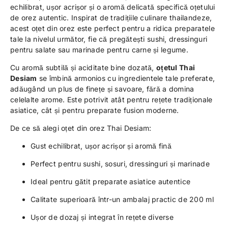
echilibrat, ușor acrișor și o aromă delicată specifică oțetului
de orez autentic. Inspirat de tradițiile culinare thailandeze,
acest oțet din orez este perfect pentru a ridica preparatele
tale la nivelul următor, fie că pregătești sushi, dressinguri
pentru salate sau marinade pentru carne și legume.
Cu aromă subtilă și aciditate bine dozată,
oțetul Thai
Desiam
se îmbină armonios cu ingredientele tale preferate,
adăugând un plus de finețe și savoare, fără a domina
celelalte arome. Este potrivit atât pentru rețete tradiționale
asiatice, cât și pentru preparate fusion moderne.
De ce să alegi oțet din orez Thai Desiam:
Gust echilibrat, ușor acrișor și aromă fină
Perfect pentru sushi, sosuri, dressinguri și marinade
Ideal pentru gătit preparate asiatice autentice
Calitate superioară într-un ambalaj practic de 200 ml
Ușor de dozaj și integrat în rețete diverse