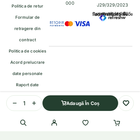
000
J29/329/2023
Politica de retur
copyrights © Rayahalal.ro 2025. Soluție eCommerce administrată de
Formular de
retragere din
contract
Politica de cookies
Acord prelucrare
date personale
Raport date
personale
Adaugă În Coș
Formular de retragere — trimiteți o cerere de retragere/retur
English
(
Engleză
)
Română