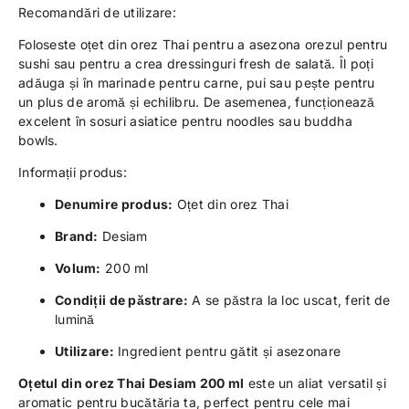
Recomandări de utilizare:
Foloseste oțet din orez Thai pentru a asezona orezul pentru
sushi sau pentru a crea dressinguri fresh de salată. Îl poți
adăuga și în marinade pentru carne, pui sau pește pentru
un plus de aromă și echilibru. De asemenea, funcționează
excelent în sosuri asiatice pentru noodles sau buddha
bowls.
Informații produs:
Denumire produs:
Oțet din orez Thai
Brand:
Desiam
Volum:
200 ml
Condiții de păstrare:
A se păstra la loc uscat, ferit de
lumină
Utilizare:
Ingredient pentru gătit și asezonare
Oțetul din orez Thai Desiam 200 ml
este un aliat versatil și
aromatic pentru bucătăria ta, perfect pentru cele mai