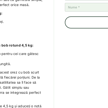
erfect orice masă.
g:
ți.
 bob rotund 4,5 kg:
u pentru cei care gătesc
ungită.
, acest orez cu bob scurt
ă fiecărei porțiuni. De la
tilitatea sa îl face să
. Gătit simplu sau
urra se integrează perfect
 4,5 kg și aduceți o notă