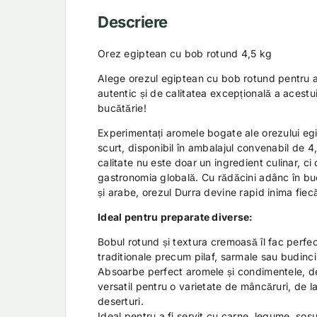
Descriere
Orez egiptean cu bob rotund 4,5 kg
Alege orezul egiptean cu bob rotund pentru a
autentic și de calitatea excepțională a acestui
bucătărie!
Experimentați aromele bogate ale orezului eg
scurt, disponibil în ambalajul convenabil de 4
calitate nu este doar un ingredient culinar, c
gastronomia globală. Cu rădăcini adânc în bucă
și arabe, orezul Durra devine rapid inima fiec
Ideal pentru preparate diverse:
Bobul rotund și textura cremoasă îl fac perfe
traditionale precum pilaf, sarmale sau budinci
Absoarbe perfect aromele și condimentele, d
versatil pentru o varietate de mâncăruri, de la 
deserturi.
Ideal pentru a fi servit cu carne, legume, sosu