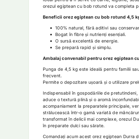
orezul egiptean cu bob rotund va completa p
Beneficii orez egiptean cu bob rotund 4,5 k
100% natural, fără aditivi sau conservan
Bogat în fibre și nutrienți esențiali.
O sursă excelentă de energie.
Se prepară rapid și simplu.
Ambalaj convenabil pentru orez egiptean cu
Punga de 4,5 kg este ideală pentru familii sa
frecvent.
Permite o depozitare ușoară și o utilizare prel
Indispensabil în gospodăriile de pretutindeni
aduce o textură plină și o aromă inconfundabil
acompaniament la preparatele principale, versa
strălucească într-o gamă variată de mâncăruri
transformat în delicii mai complexe, orezul D
în preparate dulci sau sărate.
Comandați acum acest orez egiptean Durra de