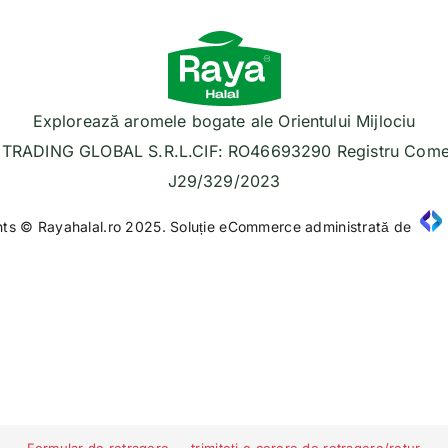
Explorează aromele bogate ale Orientului Mijlociu
TRADING GLOBAL S.R.L.CIF: RO46693290 Registru Comer
J29/329/2023
hts © Rayahalal.ro 2025. Soluție eCommerce administrată de
Formular de retragere — trimiteți o cerere de retragere/retur