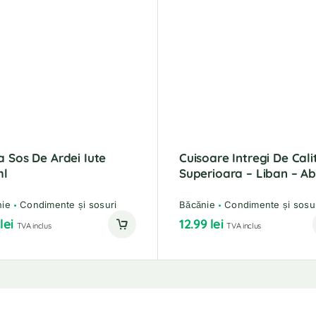
 Sos De Ardei Iute
Cuisoare Intregi De Cali
ml
Superioara – Liban – A
nie
Condimente și sosuri
Băcănie
Condimente și sosu
9
lei
12.99
lei
TVA inclus
TVA inclus