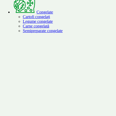
Congelate
Cartofi congelați
Legume congelate
Carne congelată
Semipreparate congelate