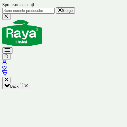
Spune-ne ce cauți
Șterge
Back