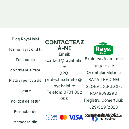
Blog RayaHalal
CONTACTEAZ
Ă-NE
Termeni și condiții
Email:
Explorează aromele
Politica de
contact@rayahalal.
bogate ale
ro
confidențialitate
Orientului Mijlociu
DPO:
protectia.datelor@r
RAYA TRADING
Plata și politica de
ayahalal.ro
GLOBAL S.R.L.CIF:
livrare
Telefon: 0701 002
RO46693290
000
Registru Comertului:
Politica de retur
J29/329/2023
Formular de
copyrights © Rayahalal.ro 2025. Soluție eCommerce administrată de
retragere din