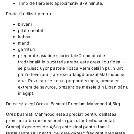
Timp de fierbere: aproximativ 8-9 minute.
Poate fi utilizat pentru:
biryani
pilaf oriental
kabsa
mandi
garnituri
preparate asiatice și orientaleO combinație
tradițională în bucătăria arabă este orezul cu fidea —
se prăjesc ușor
pastele Tosca Vermicelli
în puțin unt
până devin aurii, apoi se adaugă orezul Mahmood și
apa. Rezultatul este un preparat simplu, aromat și
extrem de savuros, prezent pe mesele din Liban până
în Egipt.
De ce să alegi Orezul Basmati Premium Mahmood 4,5kg
Orez basmati Mahmood este apreciat pentru calitatea
premium a boabelor și pentru gustul autentic oriental.
Gramajul generos de 4,5kg este ideal pentru familii,
restaurante sau pentru cei care gătesc frecvent preparate