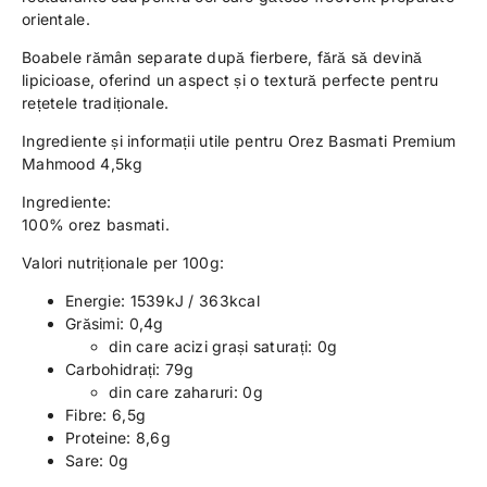
orientale.
Boabele rămân separate după fierbere, fără să devină
lipicioase, oferind un aspect și o textură perfecte pentru
rețetele tradiționale.
Ingrediente și informații utile pentru Orez Basmati Premium
Mahmood 4,5kg
Ingrediente:
100% orez basmati.
Valori nutriționale per 100g:
Energie: 1539kJ / 363kcal
Grăsimi: 0,4g
din care acizi grași saturați: 0g
Carbohidrați: 79g
din care zaharuri: 0g
Fibre: 6,5g
Proteine: 8,6g
Sare: 0g