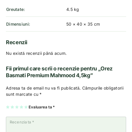
Greutate
4.5 kg
Dimensiuni
50 × 40 × 35 cm
Recenzii
Nu există recenzii până acum.
Fii primul care scrii o recenzie pentru „Orez
Basmati Premium Mahmood 4,5kg”
Adresa ta de email nu va fi publicată.
Câmpurile obligatorii
sunt marcate cu
*
U
2
3
4
Evaluarea ta
5
*
na
di
di
di
di
di
n
n
n
n
n
5
5
5
5
5
st
st
st
st
st
el
el
el
el
el
e
e
e
e
e