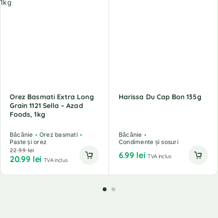
Orez Basmati Extra Long
Harissa Du Cap Bon 135g
Grain 1121 Sella – Azad
Foods, 1kg
Băcănie
Orez basmati
Băcănie
Paste și orez
Condimente și sosuri
22.99
lei
6.99
lei
TVA inclus
20.99
lei
TVA inclus