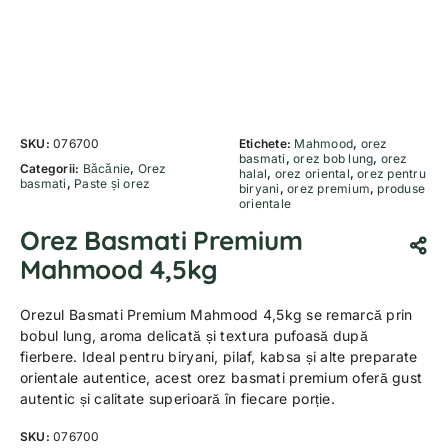
SKU:
076700
Etichete:
Mahmood
,
orez
basmati
,
orez bob lung
,
orez
Categorii:
Băcănie
,
Orez
halal
,
orez oriental
,
orez pentru
basmati
,
Paste și orez
biryani
,
orez premium
,
produse
orientale
Orez Basmati Premium
Mahmood 4,5kg
Orezul Basmati Premium Mahmood 4,5kg se remarcă prin
bobul lung, aroma delicată și textura pufoasă după
fierbere. Ideal pentru biryani, pilaf, kabsa și alte preparate
orientale autentice, acest orez basmati premium oferă gust
autentic și calitate superioară în fiecare porție.
SKU:
076700