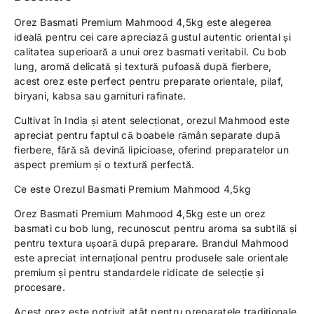
Orez Basmati Premium Mahmood 4,5kg este alegerea
ideală pentru cei care apreciază gustul autentic oriental și
calitatea superioară a unui orez basmati veritabil. Cu bob
lung, aromă delicată și textură pufoasă după fierbere,
acest orez este perfect pentru preparate orientale, pilaf,
biryani, kabsa sau garnituri rafinate.
Cultivat în India și atent selecționat, orezul Mahmood este
apreciat pentru faptul că boabele rămân separate după
fierbere, fără să devină lipicioase, oferind preparatelor un
aspect premium și o textură perfectă.
Ce este Orezul Basmati Premium Mahmood 4,5kg
Orez Basmati Premium Mahmood 4,5kg este un orez
basmati cu bob lung, recunoscut pentru aroma sa subtilă și
pentru textura ușoară după preparare. Brandul Mahmood
este apreciat internațional pentru produsele sale orientale
premium și pentru standardele ridicate de selecție și
procesare.
Acest orez este potrivit atât pentru preparatele tradiționale