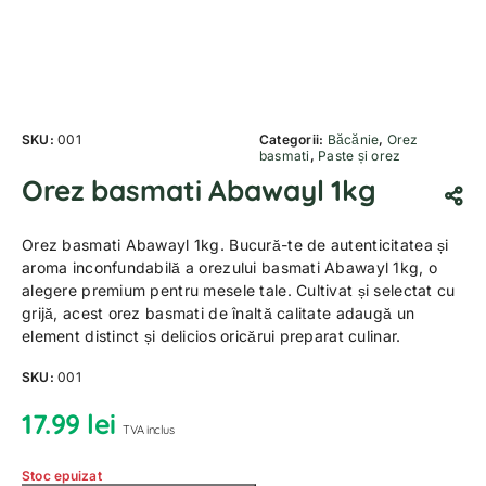
SKU:
001
Categorii:
Băcănie
,
Orez
basmati
,
Paste și orez
Orez basmati Abawayl 1kg
Orez basmati Abawayl 1kg. Bucură-te de autenticitatea și
aroma inconfundabilă a orezului basmati Abawayl 1kg, o
alegere premium pentru mesele tale. Cultivat și selectat cu
grijă, acest orez basmati de înaltă calitate adaugă un
element distinct și delicios oricărui preparat culinar.
SKU:
001
17.99
lei
TVA inclus
Stoc epuizat