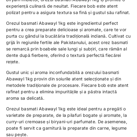
experiență culinară de neuitat. Fiecare bob este atent
polizat pentru a asigura textura sa fină și gustul său rafinat.
Orezul basmati Abawayl 1kg este ingredientul perfect
pentru a crea preparate delicioase și aromate, care te vor
purta cu gândul la bucătăria tradițională indiană. Cultivat cu
grijă în regiunile fertile ale Pakistanului, acest orez basmati
se remarcă prin boabele sale lungi și subțiri, care rămân al
dente după fierbere, oferind o textură perfectă fiecărei
rețete.
Gustul unic și aroma inconfundabilă a orezului basmati
Abawayl 1kg provin din soiurile atent selecționate și din
metodele tradiționale de procesare. Fiecare bob este atent
rafinat pentru a elimina impuritățile și a păstra intactă
aroma sa delicată.
Orezul basmati Abawayl 1kg este ideal pentru a pregăti o
varietate de preparate, de la pilafuri bogate și aromate, la
curry-uri cremoase și biryani-uri parfumate. De asemenea,
poate fi servit ca garnitură la preparate din carne, legume
sau pește.