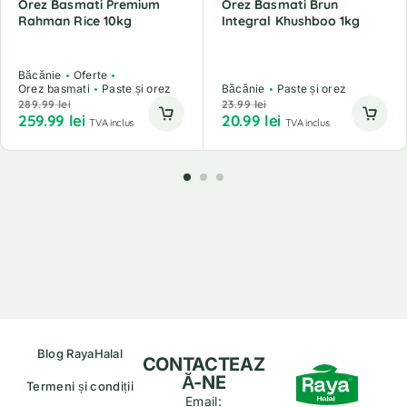
Orez Basmati Premium
Orez Basmati Brun
Rahman Rice 10kg
Integral Khushboo 1kg
Băcănie
Oferte
Orez basmati
Paste și orez
Băcănie
Paste și orez
289.99
lei
23.99
lei
259.99
lei
20.99
lei
TVA inclus
TVA inclus
Blog RayaHalal
CONTACTEAZ
Ă-NE
Termeni și condiții
Email: