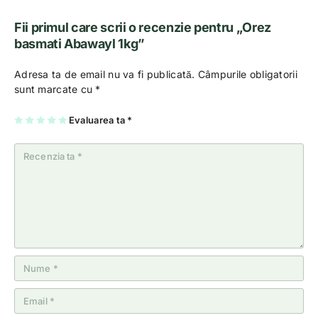
Fii primul care scrii o recenzie pentru „Orez
basmati Abawayl 1kg”
Adresa ta de email nu va fi publicată.
Câmpurile obligatorii
sunt marcate cu
*
U
2
3
4
Evaluarea ta
5
*
na
di
di
di
di
di
n
n
n
n
n
5
5
5
5
5
st
st
st
st
st
el
el
el
el
el
e
e
e
e
e