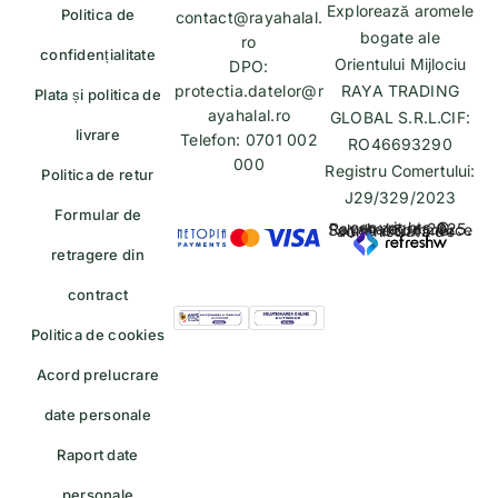
Explorează aromele
Politica de
contact@rayahalal.
bogate ale
ro
confidențialitate
Orientului Mijlociu
DPO:
protectia.datelor@r
RAYA TRADING
Plata și politica de
ayahalal.ro
GLOBAL S.R.L.CIF:
livrare
Telefon: 0701 002
RO46693290
000
Registru Comertului:
Politica de retur
J29/329/2023
Formular de
copyrights © Rayahalal.ro 2025. Soluție eCommerce administrată de
retragere din
contract
Politica de cookies
Acord prelucrare
date personale
Raport date
personale