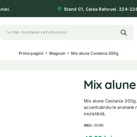
niei.
Stand C1, Calea Rahovei. 224-22
Prima pagină
Magazin
Mix alune Castania 300g
Mix alun
Mix alune Castania 300g. 
accentuându-le aromele na
irezistibilă.
SKU:
0080