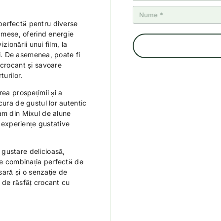
perfectă pentru diverse
e mese, oferind energie
zionării unui film, la
nii. De asemenea, poate fi
 crocant și savoare
turilor.
rea prospețimii și a
cura de gustul lor autentic
am din Mixul de alune
i experiențe gustative
gustare delicioasă,
 de combinația perfectă de
esară și o senzație de
 de răsfăț crocant cu