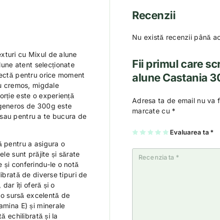
Recenzii
Nu există recenzii până a
xturi cu Mixul de alune
Fii primul care sc
une atent selecționate
rfectă pentru orice moment
alune Castania 
ju cremos, migdale
orție este o experiență
Adresa ta de email nu va f
 generos de 300g este
marcate cu
*
ia sau pentru a te bucura de
U
2
3
4
Evaluarea ta
5
*
na
di
di
di
di
ă pentru a asigura o
di
n
n
n
n
n
5
5
5
5
ele sunt prăjite și sărate
5
st
st
st
st
st
el
el
el
el
 și conferindu-le o notă
el
e
e
e
e
e
ibrată de diverse tipuri de
dar îți oferă și o
t o sursă excelentă de
amina E) și minerale
ă echilibrată și la