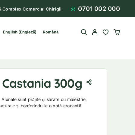
0701 002 000
6 Complex Comercial Chirigii
English
(
Engleză
)
Română
e Castania 300g
Alunele sunt prăjite și sărate cu măiestrie,
turale și conferindu-le o notă crocantă