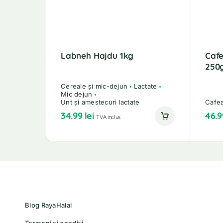
Labneh Hajdu 1kg
Caf
250
Cereale și mic-dejun
Lactate
Mic dejun
Unt și amestecuri lactate
Cafea
34.99
lei
46.
TVA inclus
Blog RayaHalal
Termeni și condiții