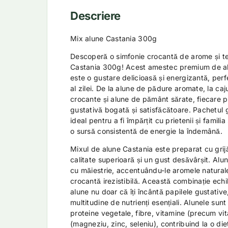
Descriere
Mix alune Castania 300g
Descoperă o simfonie crocantă de arome și te
Castania 300g! Acest amestec premium de al
este o gustare delicioasă și energizantă, pe
al zilei. De la alune de pădure aromate, la ca
crocante și alune de pământ sărate, fiecare p
gustativă bogată și satisfăcătoare. Pachetul
ideal pentru a fi împărțit cu prietenii și famil
o sursă consistentă de energie la îndemână.
Mixul de alune Castania este preparat cu grij
calitate superioară și un gust desăvârșit. Alun
cu măiestrie, accentuându-le aromele naturale
crocantă irezistibilă. Această combinație echil
alune nu doar că îți încântă papilele gustative, 
multitudine de nutrienți esențiali. Alunele sun
proteine vegetale, fibre, vitamine (precum vit
(magneziu, zinc, seleniu), contribuind la o diet