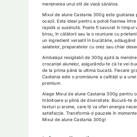
menținerea unui stil de viață sănătos.
Mixul de alune Castania 300g este gustarea 
ocazii. Este ideal pentru a potoli foamea într
rapidă și susținută. Poate fi savurat în timpul vi
birou, în călătorii sau la o reuniune cu priete
un ingredient versatil în bucătărie, adăugând
salatelor, preparatelor cu orez sau chiar deser
Ambalajul resigilabil de 300g ajută la menține
crocanței alunelor, asigurându-te că te vei bu
de la prima până la ultima bucată. Fiecare gr
Castania este o promisiune a calității și a une
premium.
Alege Mixul de alune Castania 300g pentru o 
hrănitoare și plină de diversitate. Bucură-te
texturi și arome, care îți va oferi energia nec
satisfacție. Transformă-ți pauzele în momente
Mixul de alune Castania 300g!