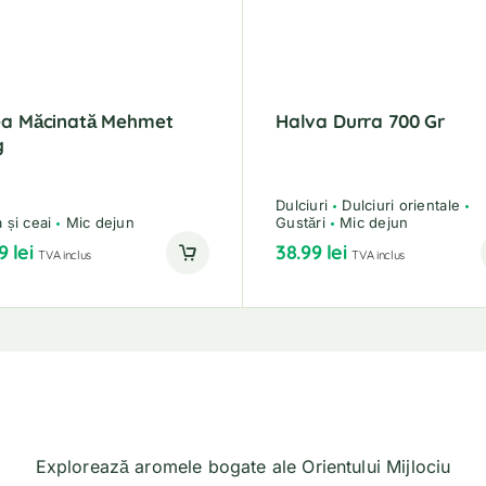
ea Măcinată Mehmet
Halva Durra 700 Gr
g
Dulciuri
Dulciuri orientale
 și ceai
Mic dejun
Gustări
Mic dejun
99
lei
38.99
lei
TVA inclus
TVA inclus
Explorează aromele bogate ale Orientului Mijlociu