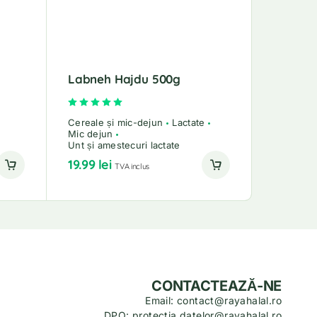
Labneh Hajdu 500g
Evaluat la
5.00
din 5
Cereale și mic-dejun
Lactate
Mic dejun
Unt și amestecuri lactate
19.99
lei
TVA inclus
CONTACTEAZĂ-NE
Email: contact@rayahalal.ro
DPO: protectia.datelor@rayahalal.ro