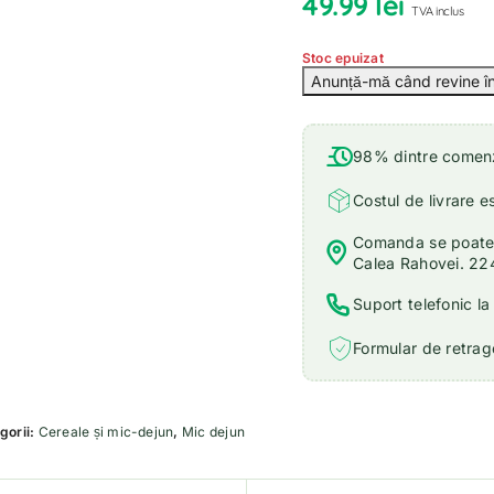
49.99
lei
TVA inclus
Stoc epuizat
98% dintre comenzi
Costul de livrare e
Comanda se poate r
Calea Rahovei. 22
Suport telefonic l
Formular de retrage
gorii:
Cereale și mic-dejun
,
Mic dejun