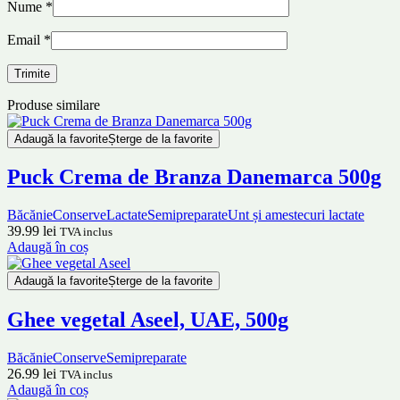
Nume
*
Email
*
Produse similare
Adaugă la favorite
Șterge de la favorite
Puck Crema de Branza Danemarca 500g
Băcănie
Conserve
Lactate
Semipreparate
Unt și amestecuri lactate
39.99
lei
TVA inclus
Adaugă în coș
Adaugă la favorite
Șterge de la favorite
Ghee vegetal Aseel, UAE, 500g
Băcănie
Conserve
Semipreparate
26.99
lei
TVA inclus
Adaugă în coș