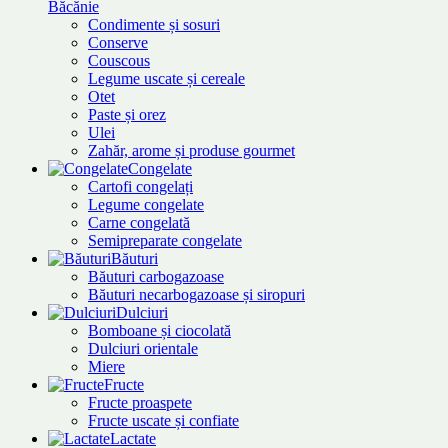
Băcănie
Condimente și sosuri
Conserve
Couscous
Legume uscate și cereale
Otet
Paste și orez
Ulei
Zahăr, arome și produse gourmet
Congelate
Cartofi congelați
Legume congelate
Carne congelată
Semipreparate congelate
Băuturi
Băuturi carbogazoase
Băuturi necarbogazoase și siropuri
Dulciuri
Bomboane și ciocolată
Dulciuri orientale
Miere
Fructe
Fructe proaspete
Fructe uscate și confiate
Lactate