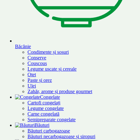
Băcănie
Condimente și sosuri
Conserve
Couscous
Legume uscate și cereale
Otet
Paste și orez
Ulei
Zahăr, arome și produse gourmet
Congelate
Cartofi congelați
Legume congelate
Carne congelată
Semipreparate congelate
Băuturi
Băuturi carbogazoase
Băuturi necarbogazoase și siropuri