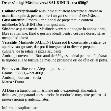
De ce să alegi Măsline verzi SALKINI Durra 650g?
Calitate excepțională
: Măslinele sunt atent selectate și culese la
maturitate optimă, pentru a oferi un gust și o aromă desăvârșite.
Gust autentic
: Procesul tradițional de preparare le conferă
măslinelor SALKINI Durra un gust unic.
Sănătoase și naturale
: Măslinele verzi sunt bogate în antioxidanți,
fibre și vitamine, fiind o gustare ideală pentru cei care doresc să se
mențină sănătoși.
Versatile
: Măslinele SALKINI Durra pot fi consumate ca atare, ca
aperitiv sau gustare, dar pot fi integrate și în diverse preparate
culinare, de la salate la pizza sau paste.
Ambalaj convenabil: Borcanul de 650g este ideal pentru a fi păstrat
la frigider și a te bucura de măsline proaspete ori de câte ori ai poftă.
Produs : masline verzi Alep – apa – sare
Gramaj : 650 g – net 400g
Ambalaj : borcan – sticla
Marca : Durra
Al Durra a transformat măslinele într-o experiență alimentară
delicioasă, preparand acest produs în modurile moștenite pentru a-i
asigura aroma și autenticitatea.
Informații suplimentare