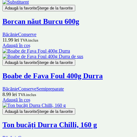
Adaugă la favorite
Șterge de la favorite
Borcan năut Burcu 600g
Băcănie
Conserve
11.99
lei
TVA inclus
Adaugă în coș
Adaugă la favorite
Șterge de la favorite
Boabe de Fava Foul 400g Durra
Băcănie
Conserve
Semipreparate
8.99
lei
TVA inclus
Adaugă în coș
Adaugă la favorite
Șterge de la favorite
Ton bucăți Durra Chilli, 160 g