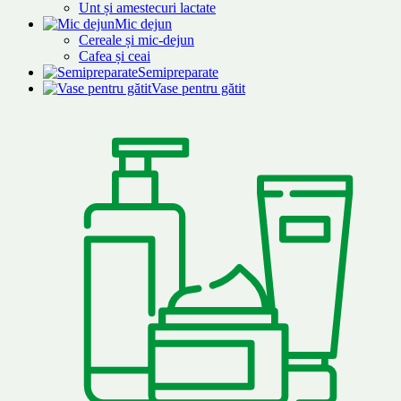
Unt și amestecuri lactate
Mic dejun
Cereale și mic-dejun
Cafea și ceai
Semipreparate
Vase pentru gătit