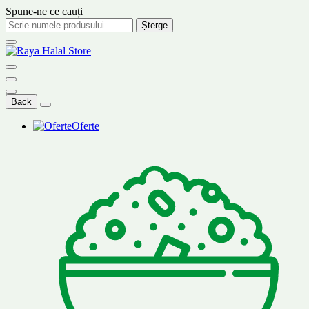
Spune-ne ce cauți
Șterge
Back
Oferte