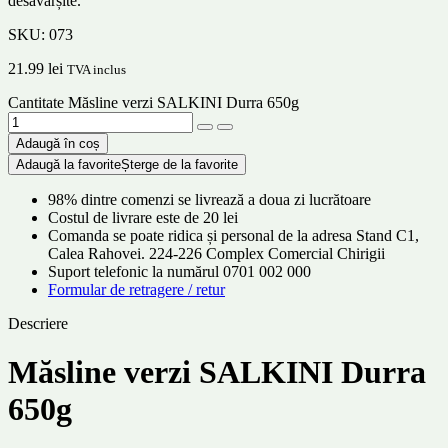
desăvârșite.
SKU:
073
21.99
lei
TVA inclus
Cantitate Măsline verzi SALKINI Durra 650g
Adaugă în coș
Adaugă la favorite
Șterge de la favorite
98% dintre comenzi se livrează a doua zi lucrătoare
Costul de livrare este de 20 lei
Comanda se poate ridica și personal de la adresa Stand C1,
Calea Rahovei. 224-226 Complex Comercial Chirigii
Suport telefonic la numărul 0701 002 000
Formular de retragere / retur
Descriere
Măsline verzi SALKINI Durra
650g