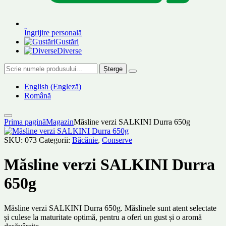
Îngrijire personală
Gustări
Diverse
Șterge
English
(
Engleză
)
Română
Prima pagină
Magazin
Măsline verzi SALKINI Durra 650g
SKU:
073
Categorii:
Băcănie
,
Conserve
Măsline verzi SALKINI Durra
650g
Măsline verzi SALKINI Durra 650g. Măslinele sunt atent selectate
și culese la maturitate optimă, pentru a oferi un gust și o aromă