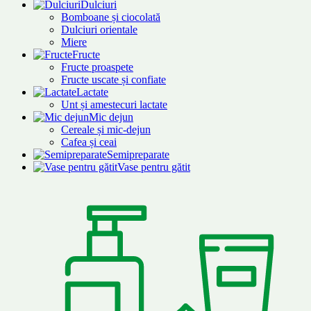
Dulciuri
Bomboane și ciocolată
Dulciuri orientale
Miere
Fructe
Fructe proaspete
Fructe uscate și confiate
Lactate
Unt și amestecuri lactate
Mic dejun
Cereale și mic-dejun
Cafea și ceai
Semipreparate
Vase pentru gătit