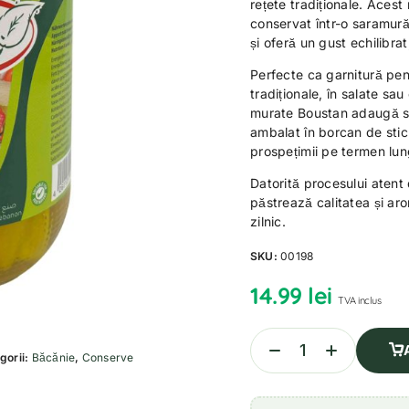
rețete tradiționale. Aces
conservat într-o saramur
și oferă un gust echilibra
Perfecte ca garnitură pen
tradiționale, în salate s
murate Boustan adaugă sa
ambalat în borcan de sticl
prospețimii pe termen lun
Datorită procesului atent
păstrează calitatea și ar
zilnic.
SKU:
00198
14.99
lei
TVA inclus
gorii:
Băcănie
,
Conserve