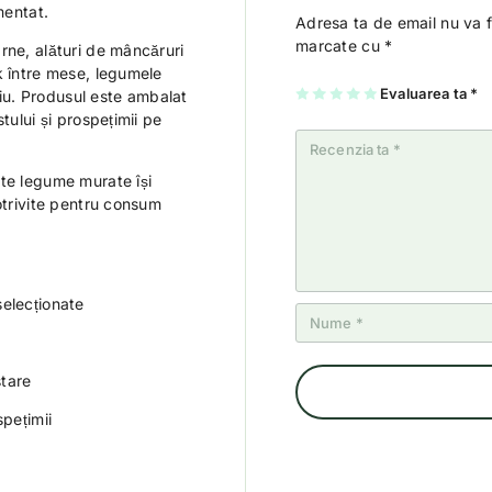
mentat.
Adresa ta de email nu va f
marcate cu
*
rne, alături de mâncăruri
k între mese, legumele
U
2
3
4
Evaluarea ta
5
*
u. Produsul este ambalat
na
di
di
di
di
tului și prospețimii pe
di
n
n
n
n
n
5
5
5
5
5
st
st
st
st
st
el
el
el
el
el
e
e
e
e
ste legume murate își
e
otrivite pentru consum
elecționate
stare
pețimii