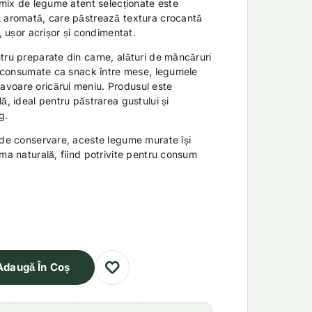
t mix de legume atent selecționate este
ă aromată, care păstrează textura crocantă
t, ușor acrișor și condimentat.
tru preparate din carne, alături de mâncăruri
au consumate ca snack între mese, legumele
voare oricărui meniu. Produsul este
ă, ideal pentru păstrarea gustului și
g.
 de conservare, aceste legume murate își
oma naturală, fiind potrivite pentru consum
Adaugă În Coș