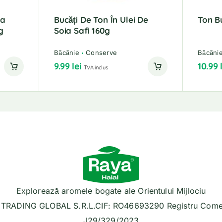
ra
Bucăți De Ton În Ulei De
Ton Bu
g
Soia Safi 160g
Băcănie
Conserve
Băcăni
9.99
lei
10.99
TVA inclus
Explorează aromele bogate ale Orientului Mijlociu
TRADING GLOBAL S.R.L.CIF: RO46693290 Registru Comer
J29/329/2023