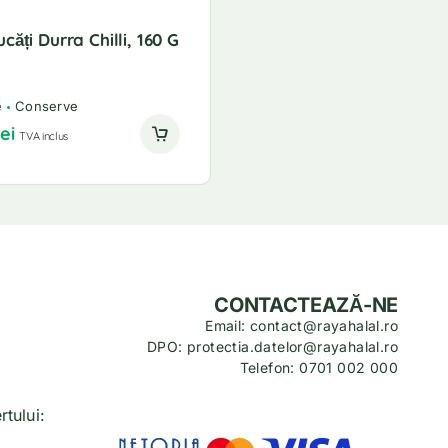
căți Durra Chilli, 160 G
e
Conserve
lei
TVA inclus
CONTACTEAZĂ-NE
Email: contact@rayahalal.ro
DPO: protectia.datelor@rayahalal.ro
Telefon: 0701 002 000
tului: