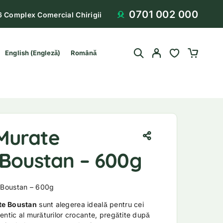
0701 002 000
6 Complex Comercial Chirigii
English
(
Engleză
)
Română
Murate
 Boustan – 600g
 Boustan – 600g
te Boustan
sunt alegerea ideală pentru cei
entic al murăturilor crocante, pregătite după