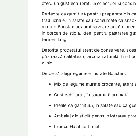
oferă un gust echilibrat, ușor acrișor și condi
Perfecte ca garnitură pentru preparate din ca
tradiționale, în salate sau consumate ca snac
murate Boustan adaugă savoare oricărui meni
în borcan de sticlă, ideal pentru păstrarea gus
termen lung.
Datorită procesului atent de conservare, ace
păstrează calitatea și aroma naturală, fiind p
zilnic.
De ce să alegi legumele murate Boustan:
Mix de legume murate crocante, atent s
Gust echilibrat, în saramură aromată
Ideale ca garnitură, în salate sau ca gu
Ambalaj din sticlă pentru păstrarea pros
Produs Halal certificat