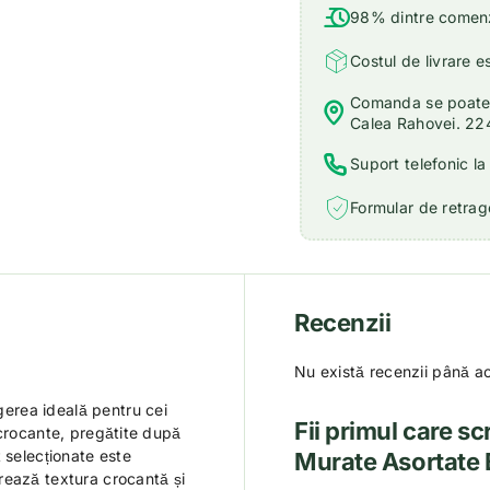
98% dintre comenzi
Costul de livrare e
Comanda se poate r
Calea Rahovei. 22
Suport telefonic l
Formular de retrage
Recenzii
Nu există recenzii până a
gerea ideală pentru cei
Fii primul care s
 crocante, pregătite după
 selecționate este
Murate Asortate
rează textura crocantă și