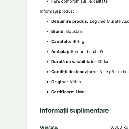
Fără compromisuri la calitate
Informații produs:
Denumire produs:
Legume Murate Aso
Brand:
Boustan
Cantitate:
600 g
Ambalaj:
Borcan din sticlă
Durată de valabilitate:
60 luni
Condiții de depozitare:
A se păstra la l
Origine:
Africa
Certificare:
Halal
Informații suplimentare
Greutate
0.800 kg