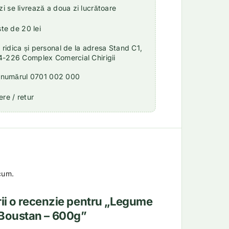
 se livrează a doua zi lucrătoare
ste de 20 lei
idica și personal de la adresa Stand C1,
4-226 Complex Comercial Chirigii
a numărul 0701 002 000
re / retur
cum.
crii o recenzie pentru „Legume
 Boustan – 600g”