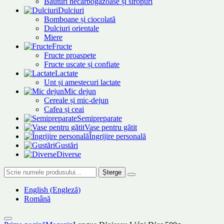
Băuturi necarbogazoase și siropuri
Dulciuri
Bomboane și ciocolată
Dulciuri orientale
Miere
Fructe
Fructe proaspete
Fructe uscate și confiate
Lactate
Unt și amestecuri lactate
Mic dejun
Cereale și mic-dejun
Cafea și ceai
Semipreparate
Vase pentru gătit
Îngrijire personală
Gustări
Diverse
Șterge
English
(
Engleză
)
Română