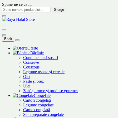
Spune-ne ce cauți
Șterge
Back
Oferte
Băcănie
Condimente și sosuri
Conserve
Couscous
Legume uscate și cereale
Otet
Paste și orez
Ulei
Zahăr, arome și produse gourmet
Congelate
Cartofi congelați
Legume congelate
Carne congelată
Semipreparate congelate