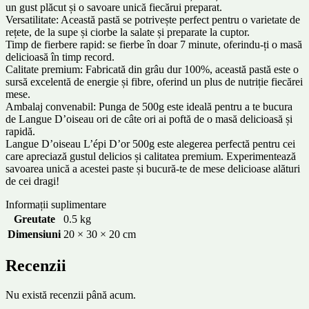
un gust plăcut și o savoare unică fiecărui preparat.
Versatilitate: Această pastă se potrivește perfect pentru o varietate de
rețete, de la supe și ciorbe la salate și preparate la cuptor.
Timp de fierbere rapid: se fierbe în doar 7 minute, oferindu-ți o masă
delicioasă în timp record.
Calitate premium: Fabricată din grâu dur 100%, această pastă este o
sursă excelentă de energie și fibre, oferind un plus de nutriție fiecărei
mese.
Ambalaj convenabil: Punga de 500g este ideală pentru a te bucura
de Langue D’oiseau ori de câte ori ai poftă de o masă delicioasă și
rapidă.
Langue D’oiseau L’épi D’or 500g este alegerea perfectă pentru cei
care apreciază gustul delicios și calitatea premium. Experimentează
savoarea unică a acestei paste și bucură-te de mese delicioase alături
de cei dragi!
Informații suplimentare
Greutate
0.5 kg
Dimensiuni
20 × 30 × 20 cm
Recenzii
Nu există recenzii până acum.