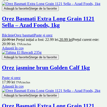
Adaugă la favorite
Șterge de la favorite
Orez Basmati Extra Long Grain 1121
Sella – Azad Foods, 1kg
Băcănie
Orez basmati
Paste și orez
22.99
lei
Prețul inițial a fost: 22.99 lei.
20.99
lei
Prețul curent este:
20.99 lei.
TVA inclus
Adaugă în coș
Adaugă la favorite
Șterge de la favorite
Orez jasmine brun Golden Calf 1kg
Paste și orez
17.99
lei
TVA inclus
Adaugă în coș
Adaugă la favorite
Șterge de la favorite
Orez Basmati Extra Long Grain 1121