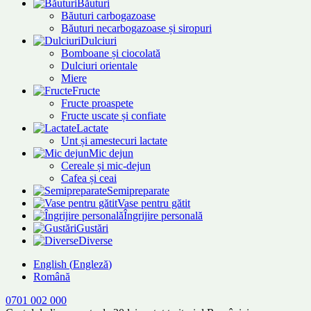
Băuturi
Băuturi carbogazoase
Băuturi necarbogazoase și siropuri
Dulciuri
Bomboane și ciocolată
Dulciuri orientale
Miere
Fructe
Fructe proaspete
Fructe uscate și confiate
Lactate
Unt și amestecuri lactate
Mic dejun
Cereale și mic-dejun
Cafea și ceai
Semipreparate
Vase pentru gătit
Îngrijire personală
Gustări
Diverse
English
(
Engleză
)
Română
0701 002 000