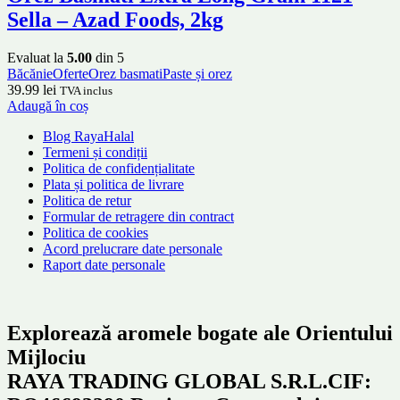
Sella – Azad Foods, 2kg
Evaluat la
5.00
din 5
Băcănie
Oferte
Orez basmati
Paste și orez
39.99
lei
TVA inclus
Adaugă în coș
Blog RayaHalal
Termeni și condiții
Politica de confidențialitate
Plata și politica de livrare
Politica de retur
Formular de retragere din contract
Politica de cookies
Acord prelucrare date personale
Raport date personale
Explorează aromele bogate ale Orientului
Mijlociu
RAYA TRADING GLOBAL S.R.L.CIF: