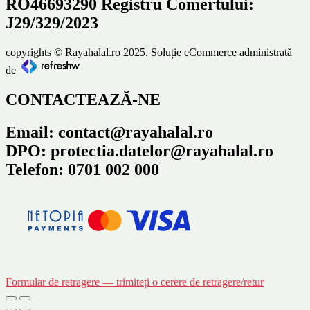
RO46693290 Registru Comertului:
J29/329/2023
copyrights © Rayahalal.ro 2025. Soluție eCommerce administrată
de
CONTACTEAZĂ-NE
Email: contact@rayahalal.ro
DPO: protectia.datelor@rayahalal.ro
Telefon: 0701 002 000
Formular de retragere — trimiteți o cerere de retragere/retur