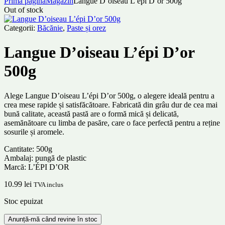
Prima pagină
Magazin
Langue D’oiseau L’épi D’or 500g
Out of stock
Categorii:
Băcănie
,
Paste și orez
Langue D’oiseau L’épi D’or
500g
Alege Langue D’oiseau L’épi D’or 500g, o alegere ideală pentru a
crea mese rapide și satisfăcătoare. Fabricată din grâu dur de cea mai
bună calitate, această pastă are o formă mică și delicată,
asemănătoare cu limba de pasăre, care o face perfectă pentru a reține
sosurile și aromele.
Cantitate: 500g
Ambalaj: pungă de plastic
Marcă: L’ÉPI D’OR
10.99
lei
TVA inclus
Stoc epuizat