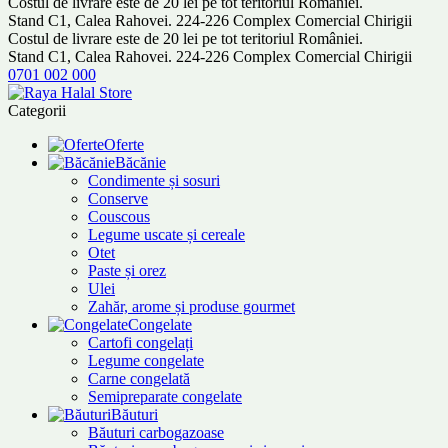
Costul de livrare este de 20 lei pe tot teritoriul României.
Stand C1, Calea Rahovei. 224-226 Complex Comercial Chirigii
Costul de livrare este de 20 lei pe tot teritoriul României.
Stand C1, Calea Rahovei. 224-226 Complex Comercial Chirigii
0701 002 000
Categorii
Oferte
Băcănie
Condimente și sosuri
Conserve
Couscous
Legume uscate și cereale
Otet
Paste și orez
Ulei
Zahăr, arome și produse gourmet
Congelate
Cartofi congelați
Legume congelate
Carne congelată
Semipreparate congelate
Băuturi
Băuturi carbogazoase