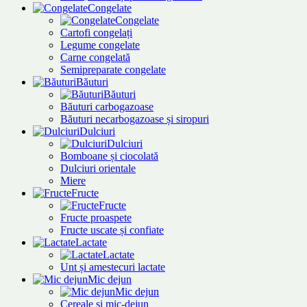
Congelate
Congelate
Cartofi congelați
Legume congelate
Carne congelată
Semipreparate congelate
Băuturi
Băuturi
Băuturi carbogazoase
Băuturi necarbogazoase și siropuri
Dulciuri
Dulciuri
Bomboane și ciocolată
Dulciuri orientale
Miere
Fructe
Fructe
Fructe proaspete
Fructe uscate și confiate
Lactate
Lactate
Unt și amestecuri lactate
Mic dejun
Mic dejun
Cereale și mic-dejun