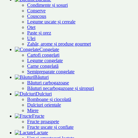
Condimente și sosuri
Conserve
Couscous
Legume uscate și cereale
Otet
Paste și orez
Ulei
Zahăr, arome și produse gourmet
Congelate
Cartofi congelați
Legume congelate
Carne congelată
Semipreparate congelate
Băuturi
Băuturi carbogazoase
Băuturi necarbogazoase și siropuri
Dulciuri
Bomboane și ciocolată
Dulciuri orientale
Miere
Fructe
Fructe proaspete
Fructe uscate și confiate
Lactate