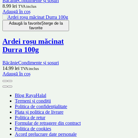
Băcănie
Condimente și sosuri
8.99
lei
TVA inclus
Adaugă în coș
Adaugă la favorite
Șterge de la
favorite
Ardei roșu măcinat
Durra 100g
Băcănie
Condimente și sosuri
14.99
lei
TVA inclus
Adaugă în coș
Blog RayaHalal
Termeni și condiții
Politica de confidențialitate
Plata și politica de livrare
Politica de retur
Formular de retragere din contract
Politica de cookies
Acord prelucrare date personale