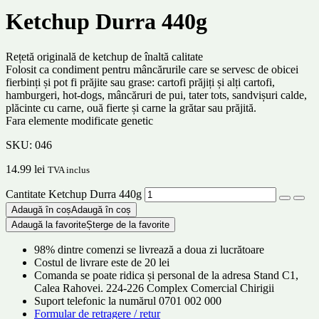
Ketchup Durra 440g
Rețetă originală de ketchup de înaltă calitate
Folosit ca condiment pentru mâncărurile care se servesc de obicei
fierbinți și pot fi prăjite sau grase: cartofi prăjiți și alți cartofi,
hamburgeri, hot-dogs, mâncăruri de pui, tater tots, sandvișuri calde,
plăcinte cu carne, ouă fierte și carne la grătar sau prăjită.
Fara elemente modificate genetic
SKU:
046
14.99
lei
TVA inclus
Cantitate Ketchup Durra 440g
Adaugă în coș
Adaugă în coș
Adaugă la favorite
Șterge de la favorite
98% dintre comenzi se livrează a doua zi lucrătoare
Costul de livrare este de 20 lei
Comanda se poate ridica și personal de la adresa Stand C1,
Calea Rahovei. 224-226 Complex Comercial Chirigii
Suport telefonic la numărul 0701 002 000
Formular de retragere / retur