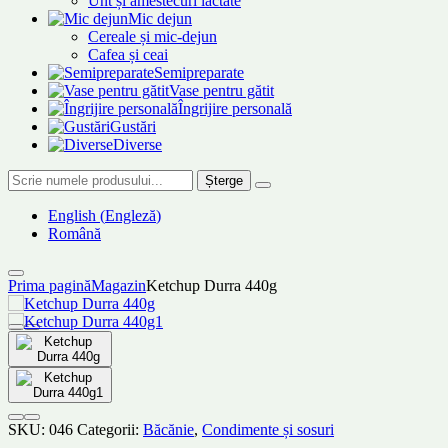
Unt și amestecuri lactate
Mic dejun
Cereale și mic-dejun
Cafea și ceai
Semipreparate
Vase pentru gătit
Îngrijire personală
Gustări
Diverse
Șterge
English
(
Engleză
)
Română
Prima pagină
Magazin
Ketchup Durra 440g
SKU:
046
Categorii:
Băcănie
,
Condimente și sosuri