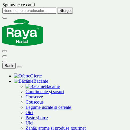
Spune-ne ce cauți
Șterge
Back
Oferte
Băcănie
Băcănie
Condimente și sosuri
Conserve
Couscous
Legume uscate și cereale
Otet
Paste și orez
Ulei
Zahăr, arome și produse gourmet