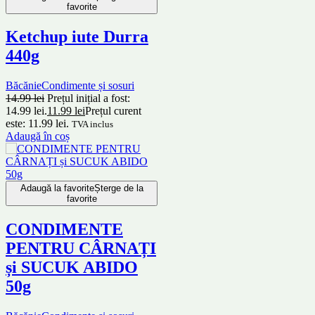
favorite
Ketchup iute Durra
440g
Băcănie
Condimente și sosuri
14.99
lei
Prețul inițial a fost:
14.99 lei.
11.99
lei
Prețul curent
este: 11.99 lei.
TVA inclus
Adaugă în coș
Adaugă la favorite
Șterge de la
favorite
CONDIMENTE
PENTRU CÂRNAȚI
și SUCUK ABIDO
50g