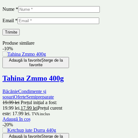
Nume
*
Email
*
Produse similare
-10%
Adaugă la favorite
Șterge de la
favorite
Tahina Zmmo 400g
Băcănie
Condimente și
sosuri
Oferte
Semipreparate
19.99
lei
Prețul inițial a fost:
19.99 lei.
17.99
lei
Prețul curent
este: 17.99 lei.
TVA inclus
Adaugă în coș
-20%
Adaugă la favorite
Șterge de la