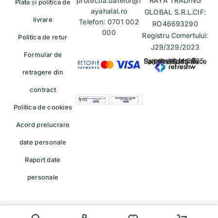
protectia.datelor@r
RAYA TRADING
Plata și politica de
ayahalal.ro
GLOBAL S.R.L.CIF:
livrare
Telefon: 0701 002
RO46693290
000
Registru Comertului:
Politica de retur
J29/329/2023
Formular de
copyrights © Rayahalal.ro 2025. Soluție eCommerce administrată de
retragere din
contract
Politica de cookies
Acord prelucrare
date personale
Raport date
personale
Formular de retragere — trimiteți o cerere de retragere/retur