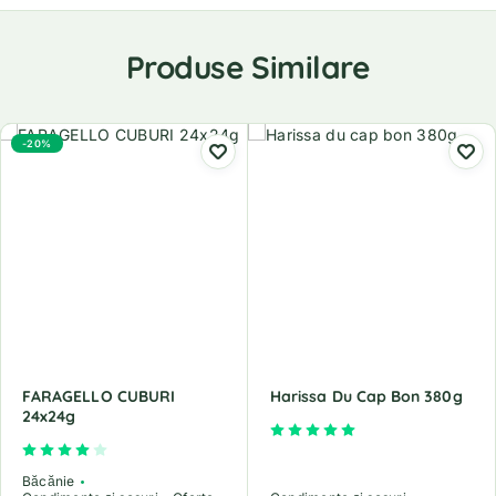
Produse Similare
-20%
FARAGELLO CUBURI
Harissa Du Cap Bon 380g
24x24g
Evaluat la
5.00
din 5
Evaluat la
4.00
din 5
Băcănie