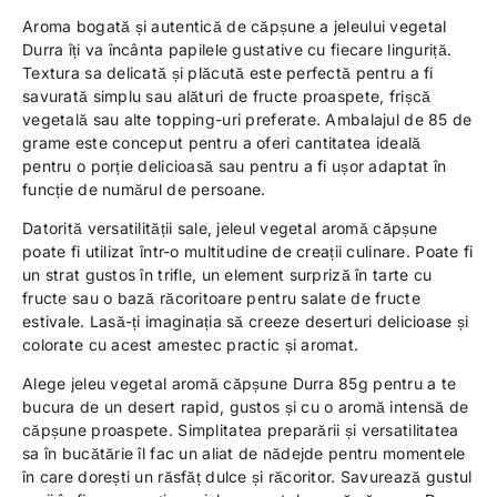
Aroma bogată și autentică de căpșune a jeleului vegetal
Durra îți va încânta papilele gustative cu fiecare linguriță.
Textura sa delicată și plăcută este perfectă pentru a fi
savurată simplu sau alături de fructe proaspete, frișcă
vegetală sau alte topping-uri preferate. Ambalajul de 85 de
grame este conceput pentru a oferi cantitatea ideală
pentru o porție delicioasă sau pentru a fi ușor adaptat în
funcție de numărul de persoane.
Datorită versatilității sale, jeleul vegetal aromă căpșune
poate fi utilizat într-o multitudine de creații culinare. Poate fi
un strat gustos în trifle, un element surpriză în tarte cu
fructe sau o bază răcoritoare pentru salate de fructe
estivale. Lasă-ți imaginația să creeze deserturi delicioase și
colorate cu acest amestec practic și aromat.
Alege jeleu vegetal aromă căpșune Durra 85g pentru a te
bucura de un desert rapid, gustos și cu o aromă intensă de
căpșune proaspete. Simplitatea preparării și versatilitatea
sa în bucătărie îl fac un aliat de nădejde pentru momentele
în care dorești un răsfăț dulce și răcoritor. Savurează gustul