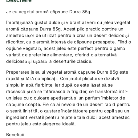
Descriere
Jeleu vegetal aromă căpșune Durra 85g
Îmbrățișează gustul dulce și vibrant al verii cu jeleu vegetal
aromă căpșune Durra 85g. Acest plic practic conține un
amestec ușor de utilizat pentru a crea un desert delicios și
răcoritor, cu o aromă intensă de căpșune proaspete. Fiind o
opțiune vegetală, acest jeleu este perfect pentru o gamă
variată de preferințe alimentare, oferind o alternativă
delicioasă și ușoară la deserturile clasice.
Prepararea jeleului vegetal aromă căpșune Durra 85g este
rapidă și fără complicații. Conținutul plicului se dizolvă
simplu în apă fierbinte, iar după ce este lăsat să se
răcească și să se întărească la frigider, se transformă într-
un jeleu cu o culoare apetisantă și un parfum îmbietor de
căpșune coapte. Fie că ai nevoie de un desert rapid pentru
o seară liniștită, o gustare încântătoare pentru copii sau un
ingredient versatil pentru rețetele tale dulci, acest amestec
pentru jeleu este alegerea ideală.
Beneficii