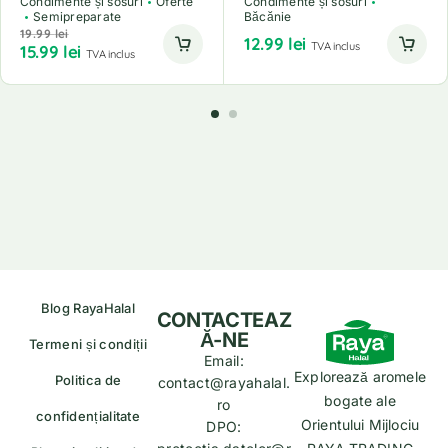
Condimente și sosuri
Oferte
Condimente și sosuri
Semipreparate
Băcănie
19.99
lei
12.99
lei
TVA inclus
15.99
lei
TVA inclus
Blog RayaHalal
CONTACTEAZ
Ă-NE
Termeni și condiții
Email:
Explorează aromele
Politica de
contact@rayahalal.
bogate ale
ro
confidențialitate
Orientului Mijlociu
DPO: