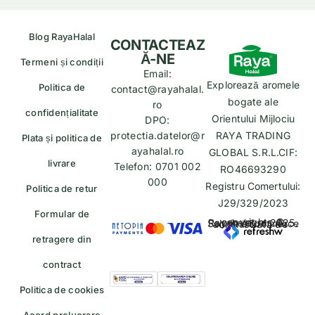
Blog RayaHalal
CONTACTEAZ
Ă-NE
Termeni și condiții
Email:
Explorează aromele
Politica de
contact@rayahalal.
bogate ale
ro
confidențialitate
Orientului Mijlociu
DPO:
protectia.datelor@r
RAYA TRADING
Plata și politica de
ayahalal.ro
GLOBAL S.R.L.CIF:
livrare
Telefon: 0701 002
RO46693290
000
Registru Comertului:
Politica de retur
J29/329/2023
Formular de
copyrights © Rayahalal.ro 2025. Soluție eCommerce administrată de
retragere din
contract
Politica de cookies
Acord prelucrare