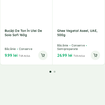
Bucăți De Ton În Ulei De
Ghee Vegetal Aseel, UAE,
Soia Safi 160g
500g
Băcănie
Conserve
Băcănie
Conserve
Semipreparate
9.99
lei
26.99
lei
TVA inclus
TVA inclus