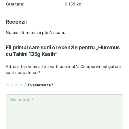
Greutate
0.135 kg
Recenzii
Nu există recenzii până acum.
Fii primul care scrii o recenzie pentru „Hummus
cu Tahini 135g Kasih”
Adresa ta de email nu va fi publicată.
Câmpurile obligatorii
sunt marcate cu
*
U
2
3
4
Evaluarea ta
5
*
na
di
di
di
di
di
n
n
n
n
n
5
5
5
5
5
st
st
st
st
st
el
el
el
el
el
e
e
e
e
e