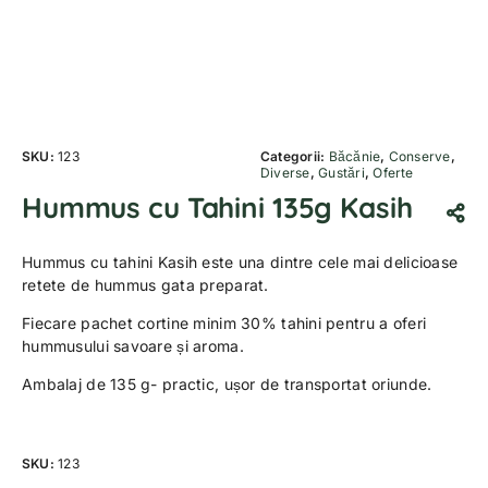
SKU:
123
Categorii:
Băcănie
,
Conserve
,
Diverse
,
Gustări
,
Oferte
Hummus cu Tahini 135g Kasih
Hummus cu tahini Kasih este una dintre cele mai delicioase
retete de hummus gata preparat.
Fiecare pachet cortine minim 30% tahini pentru a oferi
hummusului savoare și aroma.
Ambalaj de 135 g- practic, ușor de transportat oriunde.
SKU:
123