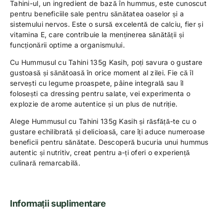
Tahini-ul, un ingredient de bază în hummus, este cunoscut
pentru beneficiile sale pentru sănătatea oaselor și a
sistemului nervos. Este o sursă excelentă de calciu, fier și
vitamina E, care contribuie la menținerea sănătății și
funcționării optime a organismului.
Cu Hummusul cu Tahini 135g Kasih, poți savura o gustare
gustoasă și sănătoasă în orice moment al zilei. Fie că îl
servești cu legume proaspete, pâine integrală sau îl
folosești ca dressing pentru salate, vei experimenta o
explozie de arome autentice și un plus de nutriție.
Alege Hummusul cu Tahini 135g Kasih și răsfăță-te cu o
gustare echilibrată și delicioasă, care îți aduce numeroase
beneficii pentru sănătate. Descoperă bucuria unui hummus
autentic și nutritiv, creat pentru a-ți oferi o experiență
culinară remarcabilă.
Informații suplimentare