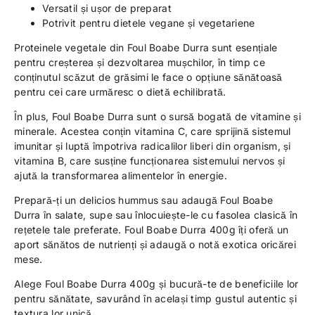
Versatil și ușor de preparat
Potrivit pentru dietele vegane și vegetariene
Proteinele vegetale din Foul Boabe Durra sunt esențiale
pentru creșterea și dezvoltarea mușchilor, în timp ce
conținutul scăzut de grăsimi le face o opțiune sănătoasă
pentru cei care urmăresc o dietă echilibrată.
În plus, Foul Boabe Durra sunt o sursă bogată de vitamine și
minerale. Acestea conțin vitamina C, care sprijină sistemul
imunitar și luptă împotriva radicalilor liberi din organism, și
vitamina B, care susține funcționarea sistemului nervos și
ajută la transformarea alimentelor în energie.
Prepară-ți un delicios hummus sau adaugă Foul Boabe
Durra în salate, supe sau înlocuiește-le cu fasolea clasică în
rețetele tale preferate. Foul Boabe Durra 400g îți oferă un
aport sănătos de nutrienți și adaugă o notă exotica oricărei
mese.
Alege Foul Boabe Durra 400g și bucură-te de beneficiile lor
pentru sănătate, savurând în același timp gustul autentic și
textura lor unică.