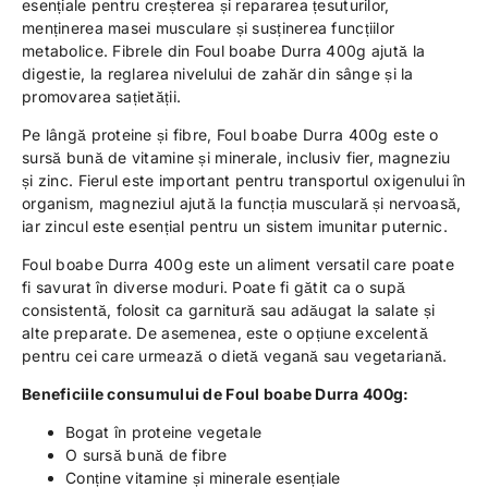
esențiale pentru creșterea și repararea țesuturilor,
menținerea masei musculare și susținerea funcțiilor
metabolice. Fibrele din Foul boabe Durra 400g ajută la
digestie, la reglarea nivelului de zahăr din sânge și la
promovarea sațietății.
Pe lângă proteine și fibre, Foul boabe Durra 400g este o
sursă bună de vitamine și minerale, inclusiv fier, magneziu
și zinc. Fierul este important pentru transportul oxigenului în
organism, magneziul ajută la funcția musculară și nervoasă,
iar zincul este esențial pentru un sistem imunitar puternic.
Foul boabe Durra 400g este un aliment versatil care poate
fi savurat în diverse moduri. Poate fi gătit ca o supă
consistentă, folosit ca garnitură sau adăugat la salate și
alte preparate. De asemenea, este o opțiune excelentă
pentru cei care urmează o dietă vegană sau vegetariană.
Beneficiile consumului de Foul boabe Durra 400g:
Bogat în proteine vegetale
O sursă bună de fibre
Conține vitamine și minerale esențiale