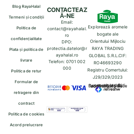
Blog RayaHalal
CONTACTEAZ
Ă-NE
Termeni și condiții
Email:
Explorează aromele
Politica de
contact@rayahalal.
bogate ale
ro
confidențialitate
Orientului Mijlociu
DPO:
protectia.datelor@r
RAYA TRADING
Plata și politica de
ayahalal.ro
GLOBAL S.R.L.CIF:
livrare
Telefon: 0701 002
RO46693290
000
Registru Comertului:
Politica de retur
J29/329/2023
Formular de
copyrights © Rayahalal.ro 2025. Soluție eCommerce administrată de
retragere din
contract
Politica de cookies
Acord prelucrare