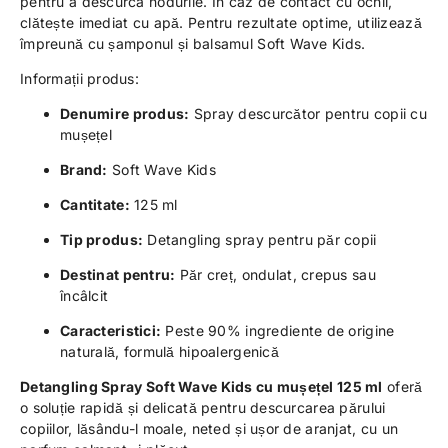
pentru a descurca nodurile. În caz de contact cu ochii,
clătește imediat cu apă. Pentru rezultate optime, utilizează
împreună cu șamponul și balsamul Soft Wave Kids.
Informații produs:
Denumire produs:
Spray descurcător pentru copii cu
mușețel
Brand:
Soft Wave Kids
Cantitate:
125 ml
Tip produs:
Detangling spray pentru păr copii
Destinat pentru:
Păr creț, ondulat, crepus sau
încâlcit
Caracteristici:
Peste 90% ingrediente de origine
naturală, formulă hipoalergenică
Detangling Spray Soft Wave Kids cu mușețel 125 ml
oferă
o soluție rapidă și delicată pentru descurcarea părului
copiilor, lăsându-l moale, neted și ușor de aranjat, cu un