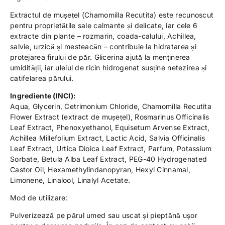
Extractul de mușețel (Chamomilla Recutita) este recunoscut
pentru proprietățile sale calmante și delicate, iar cele 6
extracte din plante – rozmarin, coada-calului, Achillea,
salvie, urzică și mesteacăn – contribuie la hidratarea și
protejarea firului de păr. Glicerina ajută la menținerea
umidității, iar uleiul de ricin hidrogenat susține netezirea și
catifelarea părului.
Ingrediente (INCI):
Aqua, Glycerin, Cetrimonium Chloride, Chamomilla Recutita
Flower Extract (extract de mușețel), Rosmarinus Officinalis
Leaf Extract, Phenoxyethanol, Equisetum Arvense Extract,
Achillea Millefolium Extract, Lactic Acid, Salvia Officinalis
Leaf Extract, Urtica Dioica Leaf Extract, Parfum, Potassium
Sorbate, Betula Alba Leaf Extract, PEG-40 Hydrogenated
Castor Oil, Hexamethylindanopyran, Hexyl Cinnamal,
Limonene, Linalool, Linalyl Acetate.
Mod de utilizare:
Pulverizează pe părul umed sau uscat și pieptănă ușor