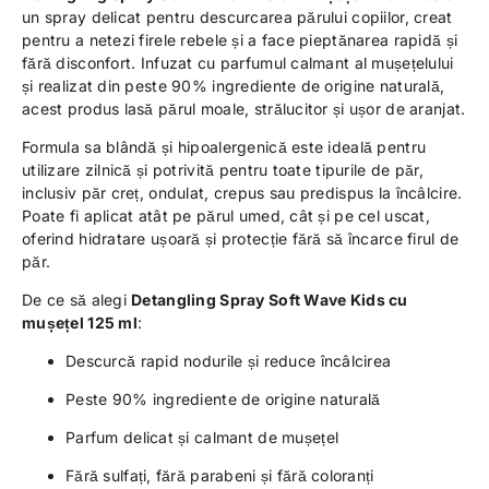
un spray delicat pentru descurcarea părului copiilor, creat
pentru a netezi firele rebele și a face pieptănarea rapidă și
fără disconfort. Infuzat cu parfumul calmant al mușețelului
și realizat din peste 90% ingrediente de origine naturală,
acest produs lasă părul moale, strălucitor și ușor de aranjat.
Formula sa blândă și hipoalergenică este ideală pentru
utilizare zilnică și potrivită pentru toate tipurile de păr,
inclusiv păr creț, ondulat, crepus sau predispus la încâlcire.
Poate fi aplicat atât pe părul umed, cât și pe cel uscat,
oferind hidratare ușoară și protecție fără să încarce firul de
păr.
De ce să alegi
Detangling Spray Soft Wave Kids cu
mușețel 125 ml
:
Descurcă rapid nodurile și reduce încâlcirea
Peste 90% ingrediente de origine naturală
Parfum delicat și calmant de mușețel
Fără sulfați, fără parabeni și fără coloranți