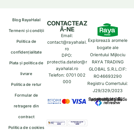
Blog RayaHalal
CONTACTEAZ
Ă-NE
Termeni și condiții
Email:
Explorează aromele
Politica de
contact@rayahalal.
bogate ale
ro
confidențialitate
Orientului Mijlociu
DPO:
protectia.datelor@r
RAYA TRADING
Plata și politica de
ayahalal.ro
GLOBAL S.R.L.CIF:
livrare
Telefon: 0701 002
RO46693290
000
Registru Comertului:
Politica de retur
J29/329/2023
Formular de
copyrights © Rayahalal.ro 2025. Soluție eCommerce administrată de
retragere din
contract
Politica de cookies