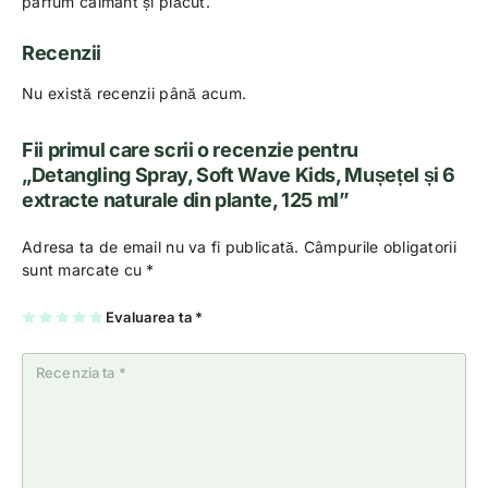
parfum calmant și plăcut.
Recenzii
Nu există recenzii până acum.
Fii primul care scrii o recenzie pentru
„Detangling Spray, Soft Wave Kids, Mușețel și 6
extracte naturale din plante, 125 ml”
Adresa ta de email nu va fi publicată.
Câmpurile obligatorii
sunt marcate cu
*
U
2
3
4
Evaluarea ta
5
*
na
di
di
di
di
di
n
n
n
n
n
5
5
5
5
5
st
st
st
st
st
el
el
el
el
el
e
e
e
e
e