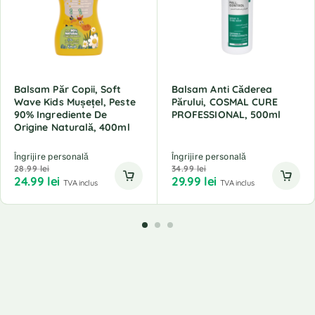
Balsam Păr Copii, Soft
Balsam Anti Căderea
Wave Kids Mușețel, Peste
Părului, COSMAL CURE
90% Ingrediente De
PROFESSIONAL, 500ml
Origine Naturală, 400ml
Îngrijire personală
Îngrijire personală
28.99
lei
34.99
lei
24.99
lei
29.99
lei
TVA inclus
TVA inclus