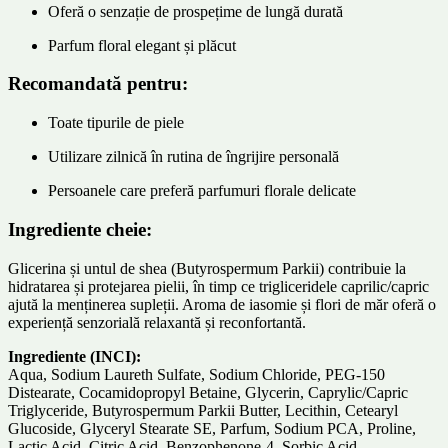
Oferă o senzație de prospețime de lungă durată
Parfum floral elegant și plăcut
Recomandată pentru:
Toate tipurile de piele
Utilizare zilnică în rutina de îngrijire personală
Persoanele care preferă parfumuri florale delicate
Ingrediente cheie:
Glicerina și untul de shea (Butyrospermum Parkii) contribuie la
hidratarea și protejarea pielii, în timp ce trigliceridele caprilic/capric
ajută la menținerea supleții. Aroma de iasomie și flori de măr oferă o
experiență senzorială relaxantă și reconfortantă.
Ingrediente (INCI):
Aqua, Sodium Laureth Sulfate, Sodium Chloride, PEG-150
Distearate, Cocamidopropyl Betaine, Glycerin, Caprylic/Capric
Triglyceride, Butyrospermum Parkii Butter, Lecithin, Cetearyl
Glucoside, Glyceryl Stearate SE, Parfum, Sodium PCA, Proline,
Lactic Acid, Citric Acid, Benzophenone-4, Sorbic Acid,