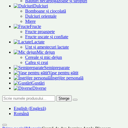
Băuturi necarbogazoase și siropuri
Dulciuri
Bomboane și ciocolată
Dulciuri orientale
Miere
Fructe
Fructe proaspete
Fructe uscate și confiate
Lactate
Unt și amestecuri lactate
Mic dejun
Cereale și mic-dejun
Cafea și ceai
Semipreparate
Vase pentru gătit
Îngrijire personală
Gustări
Diverse
Șterge
English
(
Engleză
)
Română