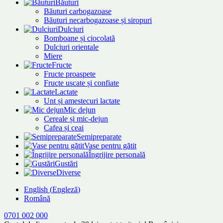
Băuturi
Băuturi carbogazoase
Băuturi necarbogazoase și siropuri
Dulciuri
Bomboane și ciocolată
Dulciuri orientale
Miere
Fructe
Fructe proaspete
Fructe uscate și confiate
Lactate
Unt și amestecuri lactate
Mic dejun
Cereale și mic-dejun
Cafea și ceai
Semipreparate
Vase pentru gătit
Îngrijire personală
Gustări
Diverse
English
(
Engleză
)
Română
0701 002 000