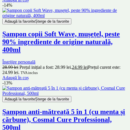
-14%
Adaugă la favorite
Șterge de la favorite
Șampon copii Soft Wave, mușețel, peste
90% ingrediente de origine naturală,
400ml
Îngrijire personală
28.99
lei
Prețul inițial a fost: 28.99 lei.
24.99
lei
Prețul curent este:
24.99 lei.
TVA inclus
Adaugă în coș
-13%
Adaugă la favorite
Șterge de la favorite
Șampon anti-mătreață 5 în 1 (cu menta și
cărbune), Cosmal Cure Professional,
500ml