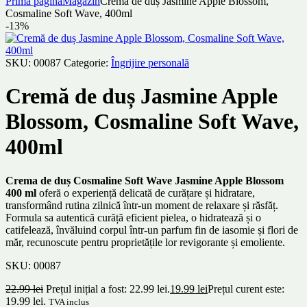
Prima pagină
Magazin
Cremă de duș Jasmine Apple Blossom,
Cosmaline Soft Wave, 400ml
-13%
SKU:
00087
Categorie:
Îngrijire personală
Cremă de duș Jasmine Apple
Blossom, Cosmaline Soft Wave,
400ml
Crema de duș Cosmaline Soft Wave Jasmine Apple Blossom
400 ml
oferă o experiență delicată de curățare și hidratare,
transformând rutina zilnică într-un moment de relaxare și răsfăț.
Formula sa autentică curăță eficient pielea, o hidratează și o
catifelează, învăluind corpul într-un parfum fin de iasomie și flori de
măr, recunoscute pentru proprietățile lor revigorante și emoliente.
SKU:
00087
22.99
lei
Prețul inițial a fost: 22.99 lei.
19.99
lei
Prețul curent este:
19.99 lei.
TVA inclus