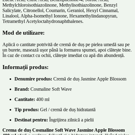
Methylchloroisothiazolinone, Methylisothiazolinone, Benzyl
Salicylate, Citronellol, Coumarin, Geraniol, Hexyl Cinnamal,
Linalool, Alpha-Isomethyl Ionone, Hexamethylindanopyran,
Tetramethyl Acetyloctahydronaphthalenes.
Mod de utilizare:
Aplică o cantitate potrivită de cremă de duș pe pielea umedă sau pe
un burete, masează ușor până la formarea spumei, apoi clătește bine.
În caz de contact cu ochii, clătește imediat cu apă din abundență.
Informații produs:
Denumire produs:
Cremă de duș Jasmine Apple Blossom
Brand:
Cosmaline Soft Wave
Cantitate:
400 ml
Tip produs:
Gel / cremă de duș hidratantă
Destinat pentru:
Îngrijirea zilnică a pielii
Crema de duș Cosmaline Soft Wave Jasmine Apple Blossom