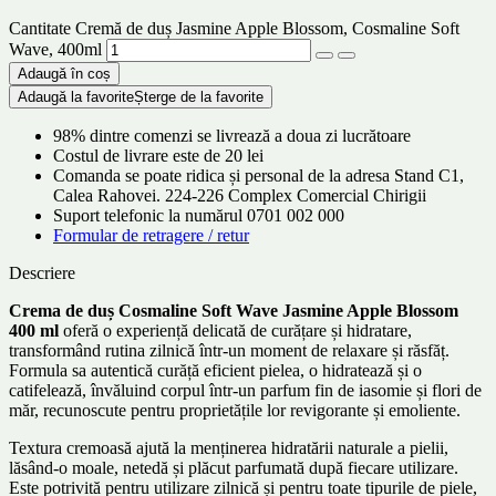
Cantitate Cremă de duș Jasmine Apple Blossom, Cosmaline Soft
Wave, 400ml
Adaugă în coș
Adaugă la favorite
Șterge de la favorite
98% dintre comenzi se livrează a doua zi lucrătoare
Costul de livrare este de 20 lei
Comanda se poate ridica și personal de la adresa Stand C1,
Calea Rahovei. 224-226 Complex Comercial Chirigii
Suport telefonic la numărul 0701 002 000
Formular de retragere / retur
Descriere
Crema de duș Cosmaline Soft Wave Jasmine Apple Blossom
400 ml
oferă o experiență delicată de curățare și hidratare,
transformând rutina zilnică într-un moment de relaxare și răsfăț.
Formula sa autentică curăță eficient pielea, o hidratează și o
catifelează, învăluind corpul într-un parfum fin de iasomie și flori de
măr, recunoscute pentru proprietățile lor revigorante și emoliente.
Textura cremoasă ajută la menținerea hidratării naturale a pielii,
lăsând-o moale, netedă și plăcut parfumată după fiecare utilizare.
Este potrivită pentru utilizare zilnică și pentru toate tipurile de piele,