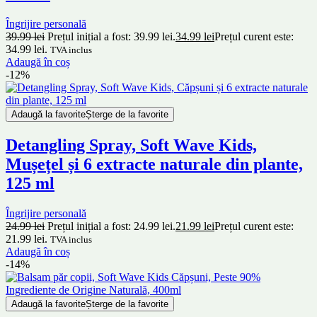
Îngrijire personală
39.99
lei
Prețul inițial a fost: 39.99 lei.
34.99
lei
Prețul curent este:
34.99 lei.
TVA inclus
Adaugă în coș
-12%
Adaugă la favorite
Șterge de la favorite
Detangling Spray, Soft Wave Kids,
Mușețel și 6 extracte naturale din plante,
125 ml
Îngrijire personală
24.99
lei
Prețul inițial a fost: 24.99 lei.
21.99
lei
Prețul curent este:
21.99 lei.
TVA inclus
Adaugă în coș
-14%
Adaugă la favorite
Șterge de la favorite