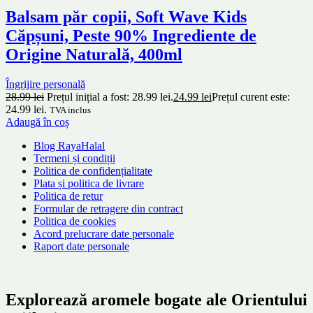
Balsam păr copii, Soft Wave Kids
Căpșuni, Peste 90% Ingrediente de
Origine Naturală, 400ml
Îngrijire personală
28.99
lei
Prețul inițial a fost: 28.99 lei.
24.99
lei
Prețul curent este:
24.99 lei.
TVA inclus
Adaugă în coș
Blog RayaHalal
Termeni și condiții
Politica de confidențialitate
Plata și politica de livrare
Politica de retur
Formular de retragere din contract
Politica de cookies
Acord prelucrare date personale
Raport date personale
Explorează aromele bogate ale Orientului