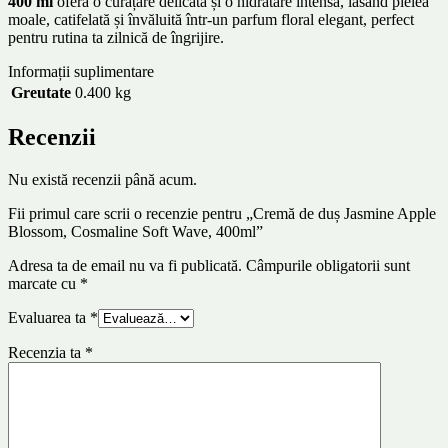
400 ml
oferă o curățare delicată și o hidratare intensă, lăsând pielea
moale, catifelată și învăluită într-un parfum floral elegant, perfect
pentru rutina ta zilnică de îngrijire.
Informații suplimentare
Greutate
0.400 kg
Recenzii
Nu există recenzii până acum.
Fii primul care scrii o recenzie pentru „Cremă de duș Jasmine Apple
Blossom, Cosmaline Soft Wave, 400ml”
Adresa ta de email nu va fi publicată.
Câmpurile obligatorii sunt
marcate cu
*
Evaluarea ta
*
Recenzia ta
*