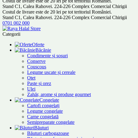
Costul de livrare este de 20 lei pe tot teritoriul României.
Stand C1, Calea Rahovei. 224-226 Complex Comercial Chirigii
Costul de livrare este de 20 lei pe tot teritoriul României.
Stand C1, Calea Rahovei. 224-226 Complex Comercial Chirigii
0701 002 000
Categorii
Oferte
Băcănie
Condimente și sosuri
Conserve
Couscous
Legume uscate și cereale
Otet
Paste și orez
Ulei
Zahăr, arome și produse gourmet
Congelate
Cartofi congelați
Legume congelate
Carne congelată
Semipreparate congelate
Băuturi
Băuturi carbogazoase