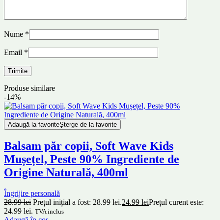
Nume
*
Email
*
Produse similare
-14%
Adaugă la favorite
Șterge de la favorite
Balsam păr copii, Soft Wave Kids
Mușețel, Peste 90% Ingrediente de
Origine Naturală, 400ml
Îngrijire personală
28.99
lei
Prețul inițial a fost: 28.99 lei.
24.99
lei
Prețul curent este:
24.99 lei.
TVA inclus
Adaugă în coș