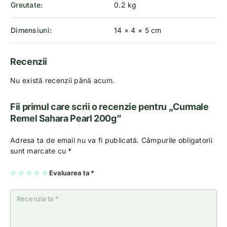
Greutate
0.2 kg
Dimensiuni
14 × 4 × 5 cm
Recenzii
Nu există recenzii până acum.
Fii primul care scrii o recenzie pentru „Curmale
Remel Sahara Pearl 200g”
Adresa ta de email nu va fi publicată.
Câmpurile obligatorii
sunt marcate cu
*
U
2
3
4
Evaluarea ta
5
*
na
di
di
di
di
di
n
n
n
n
n
5
5
5
5
5
st
st
st
st
st
el
el
el
el
el
e
e
e
e
e