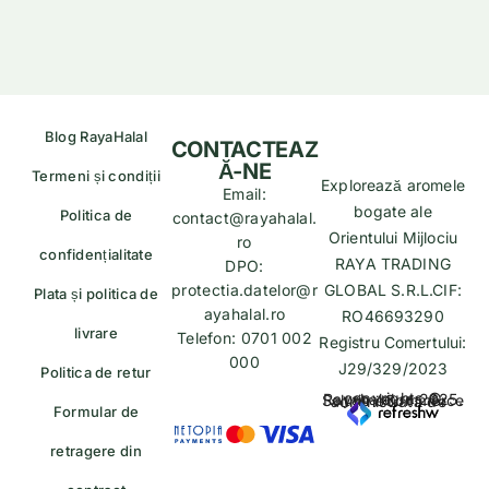
Blog RayaHalal
CONTACTEAZ
Ă-NE
Termeni și condiții
Explorează aromele
Email:
bogate ale
Politica de
contact@rayahalal.
Orientului Mijlociu
ro
confidențialitate
RAYA TRADING
DPO:
protectia.datelor@r
GLOBAL S.R.L.CIF:
Plata și politica de
ayahalal.ro
RO46693290
livrare
Telefon: 0701 002
Registru Comertului:
000
J29/329/2023
Politica de retur
copyrights © Rayahalal.ro 2025. Soluție eCommerce administrată de
Formular de
retragere din