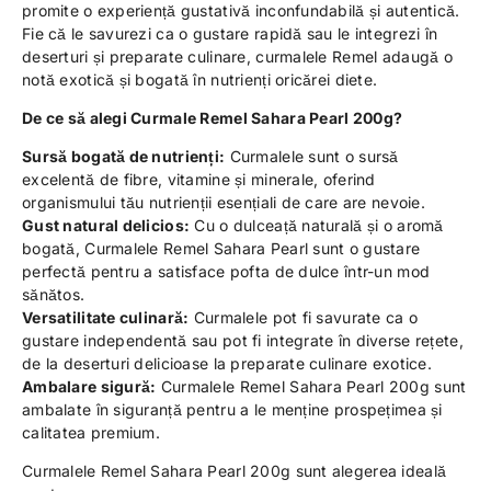
promite o experiență gustativă inconfundabilă și autentică.
Fie că le savurezi ca o gustare rapidă sau le integrezi în
deserturi și preparate culinare, curmalele Remel adaugă o
notă exotică și bogată în nutrienți oricărei diete.
De ce să alegi Curmale Remel Sahara Pearl 200g?
Sursă bogată de nutrienți:
Curmalele sunt o sursă
excelentă de fibre, vitamine și minerale, oferind
organismului tău nutrienții esențiali de care are nevoie.
Gust natural delicios:
Cu o dulceață naturală și o aromă
bogată, Curmalele Remel Sahara Pearl sunt o gustare
perfectă pentru a satisface pofta de dulce într-un mod
sănătos.
Versatilitate culinară:
Curmalele pot fi savurate ca o
gustare independentă sau pot fi integrate în diverse rețete,
de la deserturi delicioase la preparate culinare exotice.
Ambalare sigură:
Curmalele Remel Sahara Pearl 200g sunt
ambalate în siguranță pentru a le menține prospețimea și
calitatea premium.
Curmalele Remel Sahara Pearl 200g sunt alegerea ideală