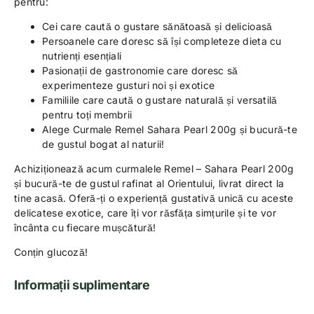
pentru:
Cei care caută o gustare sănătoasă și delicioasă
Persoanele care doresc să își completeze dieta cu
nutrienți esențiali
Pasionații de gastronomie care doresc să
experimenteze gusturi noi și exotice
Familiile care caută o gustare naturală și versatilă
pentru toți membrii
Alege Curmale Remel Sahara Pearl 200g și bucură-te
de gustul bogat al naturii!
Achiziționează acum curmalele Remel – Sahara Pearl 200g
și bucură-te de gustul rafinat al Orientului, livrat direct la
tine acasă. Oferă-ți o experiență gustativă unică cu aceste
delicatese exotice, care îți vor răsfăța simțurile și te vor
încânta cu fiecare mușcătură!
Conțin glucoză!
Informații suplimentare