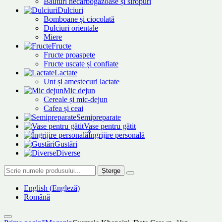
Băuturi necarbogazoase și siropuri
Dulciuri
Bomboane și ciocolată
Dulciuri orientale
Miere
Fructe
Fructe proaspete
Fructe uscate și confiate
Lactate
Unt și amestecuri lactate
Mic dejun
Cereale și mic-dejun
Cafea și ceai
Semipreparate
Vase pentru gătit
Îngrijire personală
Gustări
Diverse
Șterge
English
(
Engleză
)
Română