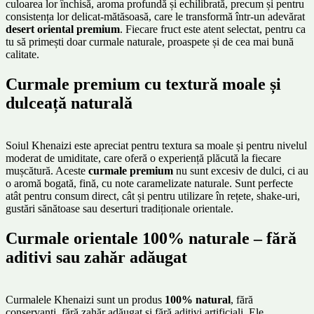
culoarea lor închisă, aroma profundă și echilibrată, precum și pentru
consistența lor delicat-mătăsoasă, care le transformă într-un adevărat
desert oriental premium
. Fiecare fruct este atent selectat, pentru ca
tu să primești doar curmale naturale, proaspete și de cea mai bună
calitate.
Curmale premium cu textură moale și
dulceață naturală
Soiul Khenaizi este apreciat pentru textura sa moale și pentru nivelul
moderat de umiditate, care oferă o experiență plăcută la fiecare
mușcătură. Aceste
curmale premium
nu sunt excesiv de dulci, ci au
o aromă bogată, fină, cu note caramelizate naturale. Sunt perfecte
atât pentru consum direct, cât și pentru utilizare în rețete, shake-uri,
gustări sănătoase sau deserturi tradiționale orientale.
Curmale orientale 100% naturale – fără
aditivi sau zahăr adăugat
Curmalele Khenaizi sunt un produs
100% natural
, fără
conservanți, fără zahăr adăugat și fără aditivi artificiali. Ele