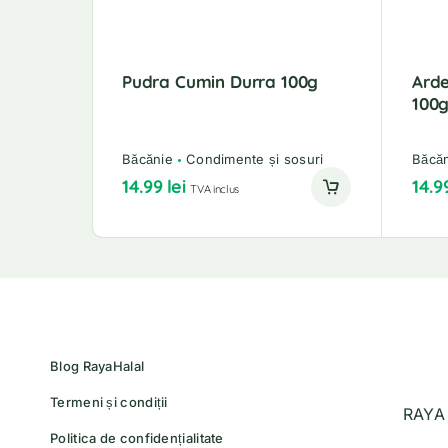
Pudra Cumin Durra 100g
Arde
100
Băcănie
Condimente și sosuri
Băcă
14.99
lei
14.9
TVA inclus
Blog RayaHalal
Termeni și condiții
RAYA 
Politica de confidențialitate