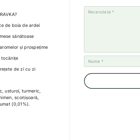
di
n
n
n
n
n
5
5
5
5
5
st
st
st
st
IPRAVKA?
st
el
el
el
el
el
e
e
e
e
e
te de boia de ardei
u mese sănătoase
aromelor și prospețime
 tocănițe
ețete de zi cu zi
, usturoi, turmeric,
himen, scorțișoară,
fumat (0,01%).