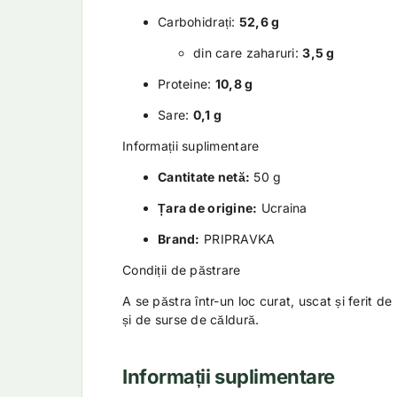
Carbohidrați:
52,6 g
din care zaharuri:
3,5 g
Proteine:
10,8 g
Sare:
0,1 g
Informații suplimentare
Cantitate netă:
50 g
Țara de origine:
Ucraina
Brand:
PRIPRAVKA
Condiții de păstrare
A se păstra într-un loc curat, uscat și ferit de
și de surse de căldură.
Informații suplimentare