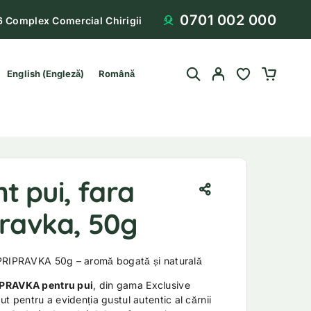
0701 002 000
6 Complex Comercial Chirigii
English
(
Engleză
)
Română
 pui, fara
pravka, 50g
 PRIPRAVKA 50g – aromă bogată și naturală
IPRAVKA pentru pui
, din gama Exclusive
t pentru a evidenția gustul autentic al cărnii