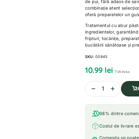
de pui, fără adaos de sa
combinație atent selecți
oferă preparatelor un gust
Tratamentul cu abur păs
ingredientelor, garantând
fripturi, tocănițe, prepar
bucătării sănătoase și p
SKU:
00845
10.99
lei
TVA inclus
98% dintre comenzi
Costul de livrare e
Comanda se poate r