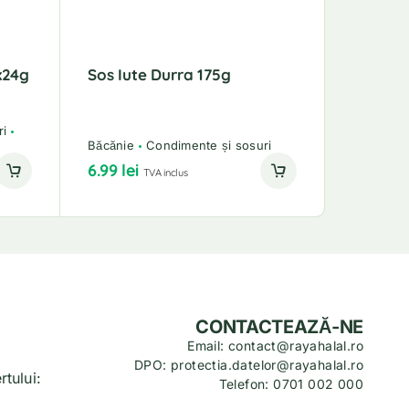
x24g
Sos Iute Durra 175g
ri
Băcănie
Condimente și sosuri
6.99
lei
TVA inclus
CONTACTEAZĂ-NE
Email: contact@rayahalal.ro
DPO: protectia.datelor@rayahalal.ro
tului:
Telefon: 0701 002 000