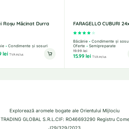
i Roșu Măcinat Durra
FARAGELLO CUBURI 24
g
Evaluat la
4.00
din 5
Băcănie
Condimente și sosu
nie
Condimente și sosuri
Oferte
Semipreparate
19.99
lei
9
lei
TVA inclus
15.99
lei
TVA inclus
Explorează aromele bogate ale Orientului Mijlociu
TRADING GLOBAL S.R.L.CIF: RO46693290 Registru Comer
J29/329/2023