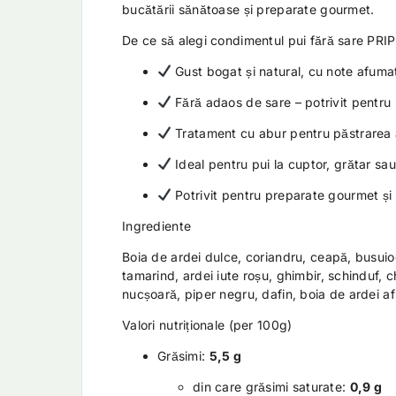
bucătării sănătoase și preparate gourmet.
De ce să alegi condimentul pui fără sare PR
Gust bogat și natural, cu note afuma
Fără adaos de sare – potrivit pentr
Tratament cu abur pentru păstrarea 
Ideal pentru pui la cuptor, grătar sau
Potrivit pentru preparate gourmet și r
Ingrediente
Boia de ardei dulce, coriandru, ceapă, busuioc
tamarind, ardei iute roșu, ghimbir, schinduf, c
nucșoară, piper negru, dafin, boia de ardei a
Valori nutriționale (per 100g)
Grăsimi:
5,5 g
din care grăsimi saturate:
0,9 g