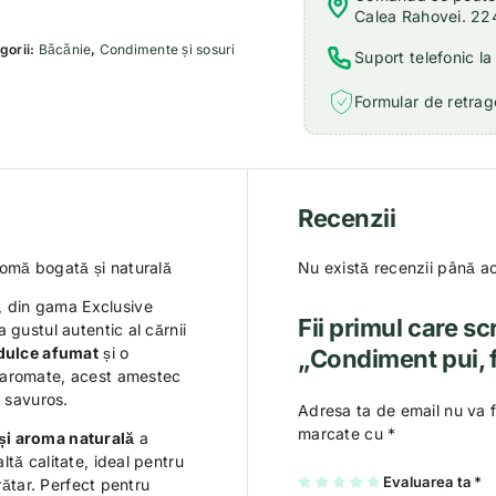
Calea Rahovei. 22
gorii:
Băcănie
,
Condimente și sosuri
Suport telefonic l
Formular de retrage
Recenzii
omă bogată și naturală
Nu există recenzii până a
, din gama Exclusive
Fii primul care sc
 gustul autentic al cărnii
 dulce afumat
și o
„Condiment pui, f
 aromate, acest amestec
i savuros.
Adresa ta de email nu va f
marcate cu
*
și aroma naturală
a
tă calitate, ideal pentru
U
2
3
4
Evaluarea ta
5
*
rătar. Perfect pentru
na
di
di
di
di