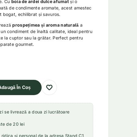
re. Cu
boia de ardei dulce afumat
și o
onată de condimente aromate, acest amestec
 bogat, echilibrat și savuros.
trează
prospețimea și aroma naturală
a
 un condiment de înaltă calitate, ideal pentru
ate la cuptor sau la grătar. Perfect pentru
reparate gourmet.
Adaugă În Coș
 se livrează a doua zi lucrătoare
ste de 20 lei
idica și personal de la adresa Stand C1,