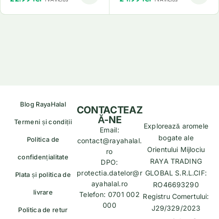
Blog RayaHalal
CONTACTEAZ
Ă-NE
Termeni și condiții
Explorează aromele
Email:
bogate ale
Politica de
contact@rayahalal.
Orientului Mijlociu
ro
confidențialitate
RAYA TRADING
DPO:
protectia.datelor@r
GLOBAL S.R.L.CIF:
Plata și politica de
ayahalal.ro
RO46693290
livrare
Telefon: 0701 002
Registru Comertului:
000
J29/329/2023
Politica de retur