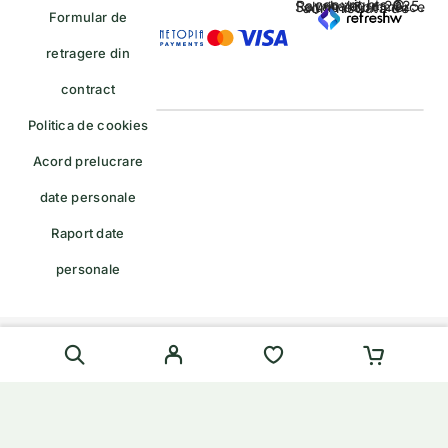
copyrights © Rayahalal.ro 2025. Soluție eCommerce administrată de
Formular de
retragere din
contract
Politica de cookies
Acord prelucrare
date personale
Raport date
personale
Formular de retragere — trimiteți o cerere de retragere/retur
English
(
Engleză
)
Română