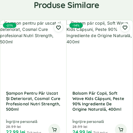
Produse Similare
-21%
-14%
Șampon Pentru Păr Uscat
Balsam Păr Copii, Soft
Și Deteriorat, Cosmal Cure
Wave Kids Căpșuni, Peste
Profesional Nutri Strength,
90% Ingrediente De
500ml
Origine Naturală, 400ml
Îngrijire personală
Îngrijire personală
28.99
lei
28.99
lei
22.99
lei
24.99
lei
TVA inclus
TVA inclus