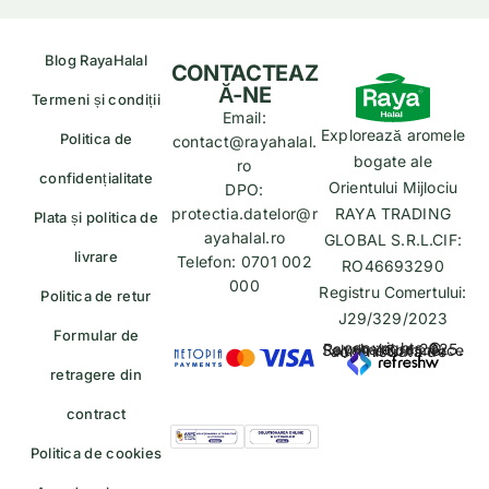
Blog RayaHalal
CONTACTEAZ
Ă-NE
Termeni și condiții
Email:
Explorează aromele
Politica de
contact@rayahalal.
bogate ale
ro
confidențialitate
Orientului Mijlociu
DPO:
protectia.datelor@r
RAYA TRADING
Plata și politica de
ayahalal.ro
GLOBAL S.R.L.CIF:
livrare
Telefon: 0701 002
RO46693290
000
Registru Comertului:
Politica de retur
J29/329/2023
Formular de
copyrights © Rayahalal.ro 2025. Soluție eCommerce administrată de
retragere din
contract
Politica de cookies