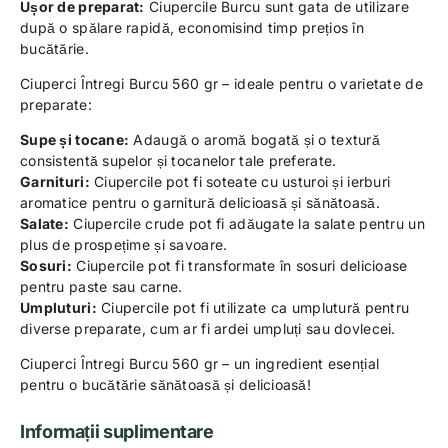
Ușor de preparat:
Ciupercile Burcu sunt gata de utilizare
după o spălare rapidă, economisind timp prețios în
bucătărie.
Ciuperci Întregi Burcu 560 gr – ideale pentru o varietate de
preparate:
Supe și tocane:
Adaugă o aromă bogată și o textură
consistentă supelor și tocanelor tale preferate.
Garnituri:
Ciupercile pot fi soteate cu usturoi și ierburi
aromatice pentru o garnitură delicioasă și sănătoasă.
Salate:
Ciupercile crude pot fi adăugate la salate pentru un
plus de prospețime și savoare.
Sosuri:
Ciupercile pot fi transformate în sosuri delicioase
pentru paste sau carne.
Umpluturi:
Ciupercile pot fi utilizate ca umplutură pentru
diverse preparate, cum ar fi ardei umpluți sau dovlecei.
Ciuperci Întregi Burcu 560 gr – un ingredient esențial
pentru o bucătărie sănătoasă și delicioasă!
Informații suplimentare