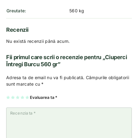
Greutate
560 kg
Recenzii
Nu există recenzii până acum.
Fii primul care scrii o recenzie pentru „Ciuperci
Întregi Burcu 560 gr”
Adresa ta de email nu va fi publicată.
Câmpurile obligatorii
sunt marcate cu
*
U
2
3
4
Evaluarea ta
5
*
na
di
di
di
di
di
n
n
n
n
n
5
5
5
5
5
st
st
st
st
st
el
el
el
el
el
e
e
e
e
e