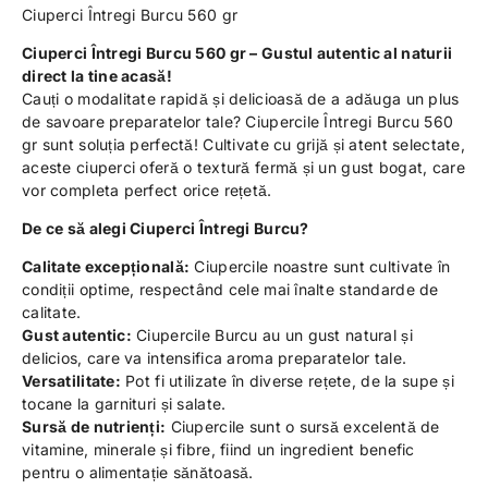
Ciuperci Întregi Burcu 560 gr
Ciuperci Întregi Burcu 560 gr – Gustul autentic al naturii
direct la tine acasă!
Cauți o modalitate rapidă și delicioasă de a adăuga un plus
de savoare preparatelor tale? Ciupercile Întregi Burcu 560
gr sunt soluția perfectă! Cultivate cu grijă și atent selectate,
aceste ciuperci oferă o textură fermă și un gust bogat, care
vor completa perfect orice rețetă.
De ce să alegi Ciuperci Întregi Burcu?
Calitate excepțională:
Ciupercile noastre sunt cultivate în
condiții optime, respectând cele mai înalte standarde de
calitate.
Gust autentic:
Ciupercile Burcu au un gust natural și
delicios, care va intensifica aroma preparatelor tale.
Versatilitate:
Pot fi utilizate în diverse rețete, de la supe și
tocane la garnituri și salate.
Sursă de nutrienți:
Ciupercile sunt o sursă excelentă de
vitamine, minerale și fibre, fiind un ingredient benefic
pentru o alimentație sănătoasă.