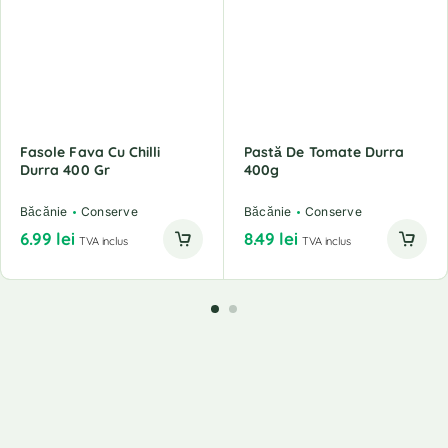
Fasole Fava Cu Chilli
Pastă De Tomate Durra
Durra 400 Gr
400g
Băcănie
Conserve
Băcănie
Conserve
6.99
lei
8.49
lei
TVA inclus
TVA inclus