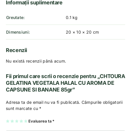
Informații suplimentare
Greutate
0.1 kg
Dimensiuni
20 × 10 × 20 cm
Recenzii
Nu există recenzii până acum.
Fii primul care scrii o recenzie pentru „CHTOURA
GELATINA VEGETALA HALAL CU AROMA DE
CAPSUNE SI BANANE 85gr”
Adresa ta de email nu va fi publicată.
Câmpurile obligatorii
sunt marcate cu
*
U
2
3
4
Evaluarea ta
5
*
na
di
di
di
di
di
n
n
n
n