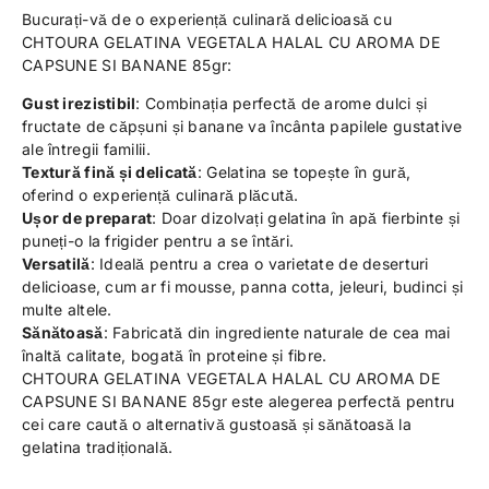
Bucurați-vă de o experiență culinară delicioasă cu
CHTOURA GELATINA VEGETALA HALAL CU AROMA DE
CAPSUNE SI BANANE 85gr:
Gust irezistibil
: Combinația perfectă de arome dulci și
fructate de căpșuni și banane va încânta papilele gustative
ale întregii familii.
Textură fină și delicată
: Gelatina se topește în gură,
oferind o experiență culinară plăcută.
Ușor de preparat
: Doar dizolvați gelatina în apă fierbinte și
puneți-o la frigider pentru a se întări.
Versatilă
: Ideală pentru a crea o varietate de deserturi
delicioase, cum ar fi mousse, panna cotta, jeleuri, budinci și
multe altele.
Sănătoasă
: Fabricată din ingrediente naturale de cea mai
înaltă calitate, bogată în proteine ​​și fibre.
CHTOURA GELATINA VEGETALA HALAL CU AROMA DE
CAPSUNE SI BANANE 85gr este alegerea perfectă pentru
cei care caută o alternativă gustoasă și sănătoasă la
gelatina tradițională.