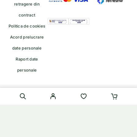
retragere din
contract
Politica de cookies
Acord prelucrare
date personale
Raport date
personale
Formular de retragere — trimiteți o cerere de retragere/retur
English
(
Engleză
)
Română