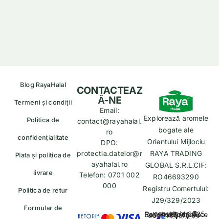
Blog RayaHalal
CONTACTEAZ
Ă-NE
Termeni și condiții
Email:
Explorează aromele
Politica de
contact@rayahalal.
bogate ale
ro
confidențialitate
Orientului Mijlociu
DPO:
protectia.datelor@r
RAYA TRADING
Plata și politica de
ayahalal.ro
GLOBAL S.R.L.CIF:
livrare
Telefon: 0701 002
RO46693290
000
Registru Comertului:
Politica de retur
J29/329/2023
Formular de
copyrights © Rayahalal.ro 2025. Soluție eCommerce administrată de