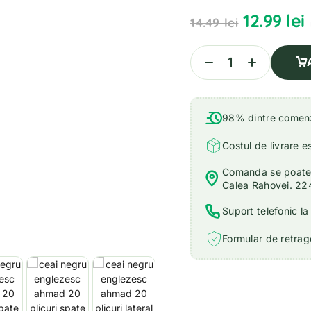
12.99
lei
14.49
lei
98% dintre comenzi
Costul de livrare e
Comanda se poate r
Calea Rahovei. 22
Suport telefonic l
Formular de retrage