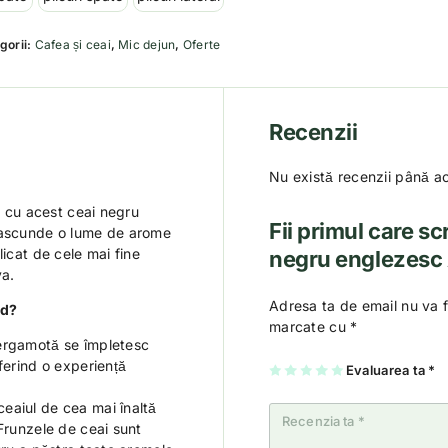
gorii:
Cafea și ceai
,
Mic dejun
,
Oferte
Recenzii
Nu există recenzii până a
ic cu acest ceai negru
Fii primul care sc
ț ascunde o lume de arome
licat de cele mai fine
negru englezesc 
ya.
Adresa ta de email nu va f
ad?
marcate cu
*
ergamotă se împletesc
ferind o experiență
U
2
3
4
Evaluarea ta
5
*
na
di
di
di
di
di
n
n
n
n
n
5
5
5
5
eaiul de cea mai înaltă
5
st
st
st
st
 Frunzele de ceai sunt
st
el
el
el
el
el
e
e
e
e