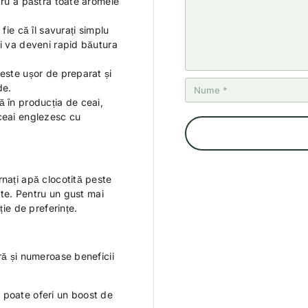
tru a păstra toate aromele
e
fie că îl savurați simplu
ai va deveni rapid băutura
 este ușor de preparat și
de.
ă în producția de ceai,
 ceai englezesc cu
rnați apă clocotită peste
nute. Pentru un gust mai
ție de preferințe.
ră și numeroase beneficii
 poate oferi un boost de