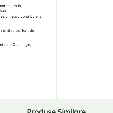
oate ajuta la
ării.
ceaiul negru contribuie la
 și răcoros, ferit de
ntic cu Ceai negru
Produse Similare