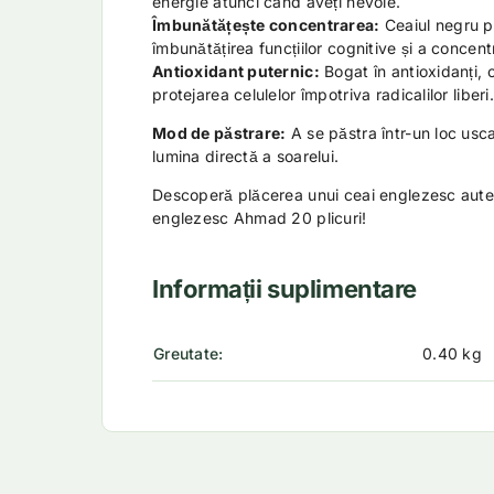
energie atunci când aveți nevoie.
Îmbunătățește concentrarea:
Ceaiul negru p
îmbunătățirea funcțiilor cognitive și a concentr
Antioxidant puternic:
Bogat în antioxidanți, 
protejarea celulelor împotriva radicalilor liberi.
Mod de păstrare:
A se păstra într-un loc uscat
lumina directă a soarelui.
Descoperă plăcerea unui ceai englezesc aute
englezesc Ahmad 20 plicuri!
Informații suplimentare
Greutate
0.40 kg