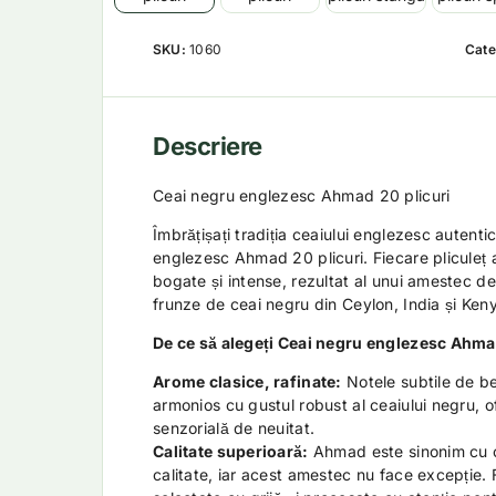
SKU:
1060
Cate
Descriere
Ceai negru englezesc Ahmad 20 plicuri
Îmbrățișați tradiția ceaiului englezesc autent
englezesc Ahmad 20 plicuri. Fiecare plicule
bogate și intense, rezultat al unui amestec de
frunze de ceai negru din Ceylon, India și Ken
De ce să alegeți Ceai negru englezesc Ahm
Arome clasice, rafinate:
Notele subtile de b
armonios cu gustul robust al ceaiului negru, o
senzorială de neuitat.
Calitate superioară:
Ahmad este sinonim cu c
calitate, iar acest amestec nu face excepție.