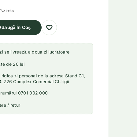
TVA inclus
Adaugă În Coș
 se livrează a doua zi lucrătoare
ste de 20 lei
idica și personal de la adresa Stand C1,
4-226 Complex Comercial Chirigii
a numărul 0701 002 000
re / retur