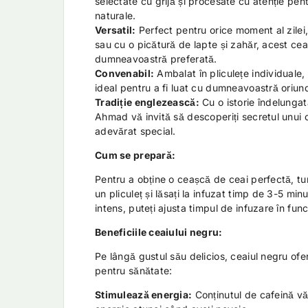
selectate cu grijă și procesate cu atenție pen
naturale.
Versatil:
Perfect pentru orice moment al zilei, 
sau cu o picătură de lapte și zahăr, acest ce
dumneavoastră preferată.
Convenabil:
Ambalat în pliculețe individuale,
ideal pentru a fi luat cu dumneavoastră oriun
Tradiție englezească:
Cu o istorie îndelungat
Ahmad vă invită să descoperiți secretul unui
adevărat special.
Cum se prepară:
Pentru a obține o ceașcă de ceai perfectă, tu
un pliculeț și lăsați la infuzat timp de 3-5 mi
intens, puteți ajusta timpul de infuzare în func
Beneficiile ceaiului negru:
Pe lângă gustul său delicios, ceaiul negru ofe
pentru sănătate:
Stimulează energia:
Conținutul de cafeină vă