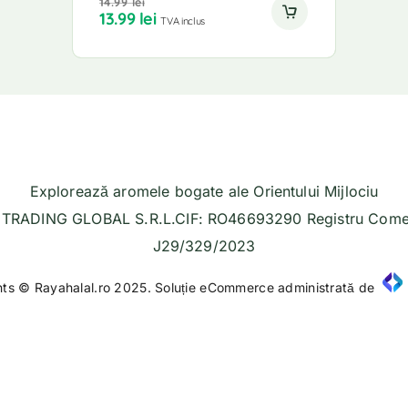
14.99
lei
13.99
lei
TVA inclus
Explorează aromele bogate ale Orientului Mijlociu
TRADING GLOBAL S.R.L.CIF: RO46693290 Registru Comer
J29/329/2023
hts © Rayahalal.ro 2025. Soluție eCommerce administrată de