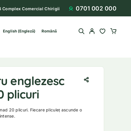
0701 002 000
6 Complex Comercial Chirigii
English
(
Engleză
)
Română
ru englezesc
plicuri
ad 20 plicuri. Fiecare pliculeț ascunde o
intense.