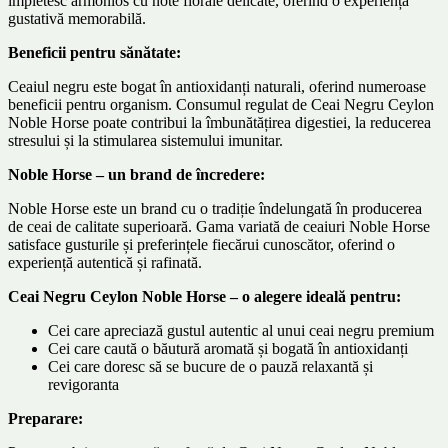
împletesc armonios cu note florale delicate, oferind o experiență
gustativă memorabilă.
Beneficii pentru sănătate:
Ceaiul negru este bogat în antioxidanți naturali, oferind numeroase
beneficii pentru organism. Consumul regulat de Ceai Negru Ceylon
Noble Horse poate contribui la îmbunătățirea digestiei, la reducerea
stresului și la stimularea sistemului imunitar.
Noble Horse – un brand de încredere:
Noble Horse este un brand cu o tradiție îndelungată în producerea
de ceai de calitate superioară. Gama variată de ceaiuri Noble Horse
satisface gusturile și preferințele fiecărui cunoscător, oferind o
experiență autentică și rafinată.
Ceai Negru Ceylon Noble Horse – o alegere ideală pentru:
Cei care apreciază gustul autentic al unui ceai negru premium
Cei care caută o băutură aromată și bogată în antioxidanți
Cei care doresc să se bucure de o pauză relaxantă și
revigoranta
Preparare: