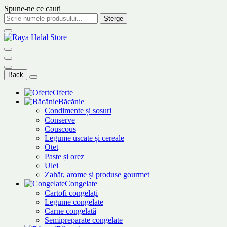
Spune-ne ce cauți
Șterge
Back
Oferte
Băcănie
Condimente și sosuri
Conserve
Couscous
Legume uscate și cereale
Otet
Paste și orez
Ulei
Zahăr, arome și produse gourmet
Congelate
Cartofi congelați
Legume congelate
Carne congelată
Semipreparate congelate