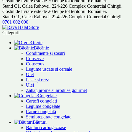
Costul de livrare este de 20 lei pe tot teritoriul României.
Stand C1, Calea Rahovei. 224-226 Complex Comercial Chirigii
Costul de livrare este de 20 lei pe tot teritoriul României.
Stand C1, Calea Rahovei. 224-226 Complex Comercial Chirigii
0701 002 000
Categorii
Oferte
Băcănie
Condimente și sosuri
Conserve
Couscous
Legume uscate și cereale
Otet
Paste și orez
Ulei
Zahăr, arome și produse gourmet
Congelate
Cartofi congelați
Legume congelate
Carne congelată
Semipreparate congelate
Băuturi
Băuturi carbogazoase