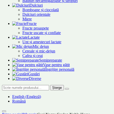
Băuturi necarbogazoase și siropuri
Dulciuri
Bomboane și ciocolată
Dulciuri orientale
Miere
Fructe
Fructe proaspete
Fructe uscate și confiate
Lactate
Unt și amestecuri lactate
Mic dejun
Cereale și mic-dejun
Cafea și ceai
Semipreparate
Vase pentru gătit
Îngrijire personală
Gustări
Diverse
Șterge
English
(
Engleză
)
Română