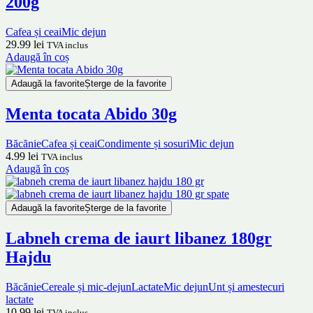
200g
Cafea și ceai
Mic dejun
29.99
lei
TVA inclus
Adaugă în coș
Adaugă la favorite
Șterge de la favorite
Menta tocata Abido 30g
Băcănie
Cafea și ceai
Condimente și sosuri
Mic dejun
4.99
lei
TVA inclus
Adaugă în coș
Adaugă la favorite
Șterge de la favorite
Labneh crema de iaurt libanez 180gr
Hajdu
Băcănie
Cereale și mic-dejun
Lactate
Mic dejun
Unt și amestecuri
lactate
10.99
lei
TVA inclus