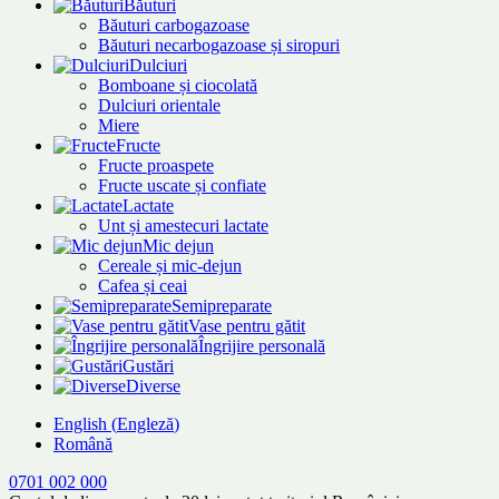
Băuturi
Băuturi carbogazoase
Băuturi necarbogazoase și siropuri
Dulciuri
Bomboane și ciocolată
Dulciuri orientale
Miere
Fructe
Fructe proaspete
Fructe uscate și confiate
Lactate
Unt și amestecuri lactate
Mic dejun
Cereale și mic-dejun
Cafea și ceai
Semipreparate
Vase pentru gătit
Îngrijire personală
Gustări
Diverse
English
(
Engleză
)
Română
0701 002 000