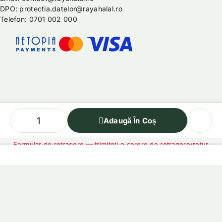
DPO: protectia.datelor@rayahalal.ro
Telefon: 0701 002 000
Adaugă În Coș
Formular de retragere — trimiteți o cerere de retragere/retur
English
(
Engleză
)
Română