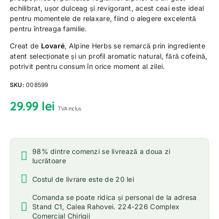
echilibrat, ușor dulceag și revigorant, acest ceai este ideal
pentru momentele de relaxare, fiind o alegere excelentă
pentru întreaga familie.
Creat de
Lovaré
, Alpine Herbs se remarcă prin ingrediente
atent selecționate și un profil aromatic natural, fără cofeină,
potrivit pentru consum în orice moment al zilei.
SKU:
008599
29.99
lei
TVA inclus
98% dintre comenzi se livrează a doua zi
lucrătoare
Costul de livrare este de 20 lei
Comanda se poate ridica și personal de la adresa
Stand C1, Calea Rahovei. 224-226 Complex
Comercial Chirigii