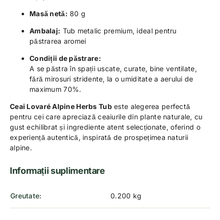
Masă netă:
80 g
Ambalaj:
Tub metalic premium, ideal pentru
păstrarea aromei
Condiții de păstrare:
A se păstra în spații uscate, curate, bine ventilate,
fără mirosuri stridente, la o umiditate a aerului de
maximum 70%.
Ceai Lovaré Alpine Herbs Tub
este alegerea perfectă
pentru cei care apreciază ceaiurile din plante naturale, cu
gust echilibrat și ingrediente atent selecționate, oferind o
experiență autentică, inspirată de prospețimea naturii
alpine.
Informații suplimentare
Greutate
0.200 kg