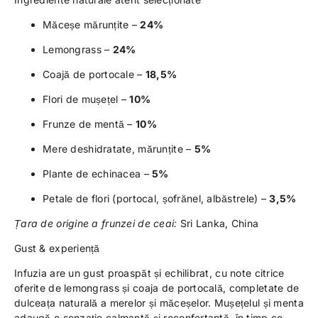
Măceșe mărunțite –
24%
Lemongrass –
24%
Coajă de portocale –
18,5%
Flori de mușețel –
10%
Frunze de mentă –
10%
Mere deshidratate, mărunțite –
5%
Plante de echinacea –
5%
Petale de flori (portocal, șofrănel, albăstrele) –
3,5%
Țara de origine a frunzei de ceai:
Sri Lanka, China
Gust & experiență
Infuzia are un gust proaspăt și echilibrat, cu note citrice
oferite de lemongrass și coaja de portocală, completate de
dulceața naturală a merelor și măceșelor. Mușețelul și menta
adaugă o senzație calmantă și reconfortantă, în timp ce