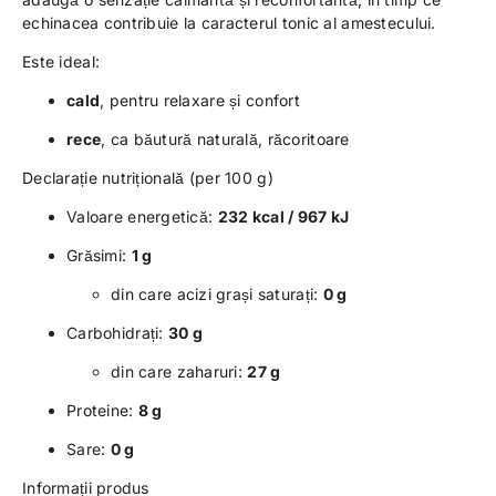
echinacea contribuie la caracterul tonic al amestecului.
Este ideal:
cald
, pentru relaxare și confort
rece
, ca băutură naturală, răcoritoare
Declarație nutrițională (per 100 g)
Valoare energetică:
232 kcal / 967 kJ
Grăsimi:
1 g
din care acizi grași saturați:
0 g
Carbohidrați:
30 g
din care zaharuri:
27 g
Proteine:
8 g
Sare:
0 g
Informații produs