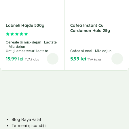
Labneh Hajdu 500g
Cafea Instant Cu
Cardamon Hala 25g
Evaluat la
5.00
din 5
Cereale și mic-dejun
Lactate
Mic dejun
Unt și amestecuri lactate
Cafea și ceai
Mic dejun
19.99
lei
5.99
lei
TVA inclus
TVA inclus
Blog RayaHalal
Termeni și condiții